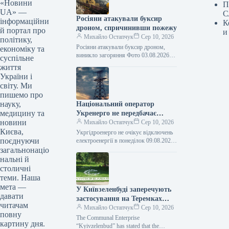
«Новини
П
UA» —
С
Росіяни атакували буксир
інформаційни
К
дроном, спричинивши пожежу
й портал про
и
Михайло Остапчук
Сер 10, 2026
політику,
Росіяни атакували буксир дроном,
економіку та
виникло загоряння Фото 03.08.2026
суспільне
15:11 Укрінформ Російські сили
життя
вдосвіта 3 серпня атакували
України і
комерційний буксир безпілотником
світу. Ми
типу…
пишемо про
науку,
Національний оператор
медицину та
Укренерго не передбачає
новини
відключень електроенергії у
Михайло Остапчук
Сер 10, 2026
Києва,
понеділок.
Укргідроенерго не очікує відключень
поєднуючи
електроенергії в понеділок 09.08.2026
20:19 Укрінформ В Україні у
загальнонаціо
понеділок, 10 серпня, обмежень у
нальні й
споживанні електричної…
столичні
теми. Наша
мета —
У Київзеленбуді заперечують
давати
застосування на Теремках
читачам
техніки, наданої Великою
Михайло Остапчук
Сер 10, 2026
повну
Британією для Збройних сил
The Communal Enterprise
картину дня.
України.
“Kyivzelenbud” has stated that the