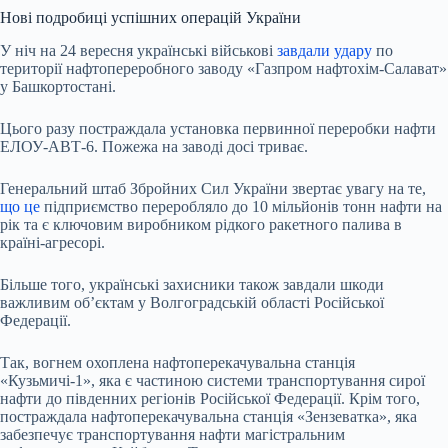
Нові подробиці успішних операцій України
У ніч на 24 вересня українські військові
завдали удару
по
території нафтопереробного заводу «Газпром нафтохім-Салават»
у Башкортостані.
Цього разу постраждала установка первинної переробки нафти
ЕЛОУ-АВТ-6. Пожежа на заводі досі триває.
Генеральний штаб Збройних Сил України звертає увагу на те,
що це
підприємство переробляло до 10 мільйонів тонн нафти на
рік та є ключовим виробником рідкого ракетного палива в
країні-агресорі.
Більше того, українські захисники також завдали шкоди
важливим об’єктам у Волгоградській області Російської
Федерації.
Так, вогнем охоплена нафтоперекачувальна станція
«Кузьмичі-1», яка є частиною системи транспортування сирої
нафти до південних регіонів Російської Федерації. Крім того,
постраждала нафтоперекачувальна станція «Зензеватка», яка
забезпечує транспортування нафти магістральним