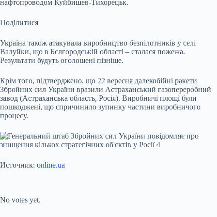
нафтопроводом Куйбишев-Тихорецьк.
Поділитися
Україна також атакувала виробництво безпілотників у селі
Валуйки, що в Бєлгородській області – сталася пожежа.
Результати будуть оголошені пізніше.
Крім того, підтверджено, що 22 вересня далекобійні ракети
Збройних сил України вразили Астраханський газопереробний
завод (Астраханська область, Росія). Виробничі площі були
пошкоджені, що спричинило зупинку частини виробничого
процесу.
Источник:
online.ua
Submit Rating
Rate this item:
No votes yet.