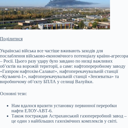
Поділитися
Українські війська все частіше вживають заходів для
послаблення військово-економічного потенціалу країни-агресора
– Росії. Цього разу удару було завдано по низці важливих
об’єктів на ворожій території, а саме: нафтопереробному заводу
«Газпром нафтохім-Салават», нафтоперекачувальній станції
«Кузьмичі-1», нафтоперекачувальній станції «Зензеватка» та
виробничому об’єкту БПЛА у селищі Валуйки.
Основні тези:
Нам вдалося вразити установку
первинної переробки
нафти ЕЛОУ-АВТ-6.
Також постраждав Астраханський газопереробний завод –
це один з найбільших газохімічних комплексів у світі.