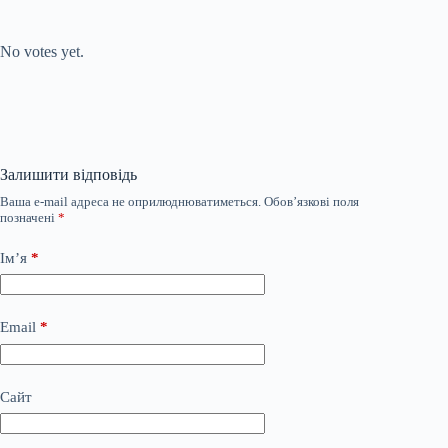
Submit Rating
Rate this item:
No votes yet.
Залишити відповідь
Ваша e-mail адреса не оприлюднюватиметься.
Обов’язкові поля
позначені
*
Ім’я
*
Email
*
Сайт