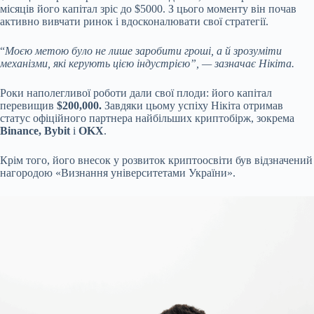
місяців його капітал зріс до $5000. З цього моменту він почав
активно вивчати ринок і вдосконалювати свої стратегії.
“
Моєю метою було не лише заробити гроші, а й зрозуміти
механізми, які керують цією індустрією”, — зазначає Нікіта.
Роки наполегливої роботи дали свої плоди: його капітал
перевищив
$200,000.
Завдяки цьому успіху Нікіта отримав
статус офіційного партнера найбільших криптобірж, зокрема
Binance, Bybit
і
OKX
.
Крім того, його внесок у розвиток криптоосвіти був відзначений
нагородою «Визнання університетами України».