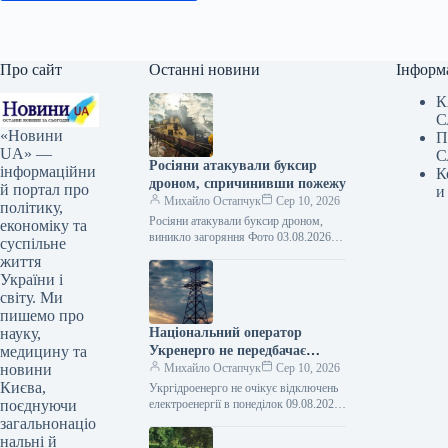
Про сайт
Останні новини
Інформ
К
С
«Новини
П
UA» —
С
Росіяни атакували буксир
інформаційни
К
дроном, спричинивши пожежу
й портал про
и
Михайло Остапчук
Сер 10, 2026
політику,
Росіяни атакували буксир дроном,
економіку та
виникло загоряння Фото 03.08.2026
суспільне
15:11 Укрінформ Російські сили
життя
вдосвіта 3 серпня атакували
України і
комерційний буксир безпілотником
світу. Ми
типу…
пишемо про
науку,
Національний оператор
медицину та
Укренерго не передбачає
новини
відключень електроенергії у
Михайло Остапчук
Сер 10, 2026
Києва,
понеділок.
Укргідроенерго не очікує відключень
поєднуючи
електроенергії в понеділок 09.08.2026
20:19 Укрінформ В Україні у
загальнонаціо
понеділок, 10 серпня, обмежень у
нальні й