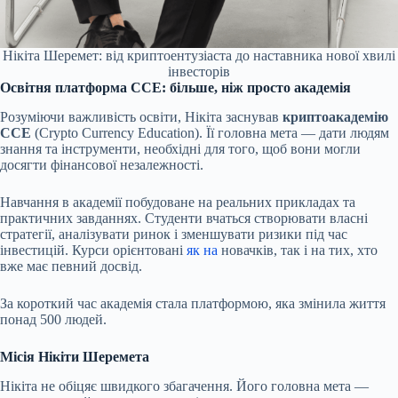
Нікіта Шеремет: від криптоентузіаста до наставника нової хвилі
інвесторів
Освітня платформа CCE: більше, ніж просто академія
Розуміючи важливість освіти, Нікіта заснував
криптоакадемію
CCE
(Crypto Currency Education). Її головна мета — дати людям
знання та інструменти, необхідні для того, щоб вони могли
досягти фінансової незалежності.
Навчання в академії побудоване на реальних прикладах та
практичних завданнях. Студенти вчаться створювати власні
стратегії, аналізувати ринок і зменшувати ризики під час
інвестицій. Курси орієнтовані
як на
новачків, так і на тих, хто
вже має певний досвід.
За короткий час академія стала платформою, яка змінила життя
понад 500 людей.
Місія Нікіти Шеремета
Нікіта не обіцяє швидкого збагачення. Його головна мета —