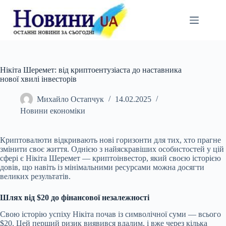
Перейти
до
вмісту
Нікіта Шеремет: від криптоентузіаста до наставника
нової хвилі інвесторів
Михайло Остапчук
14.02.2025
Новини економіки
Криптовалюти відкривають нові горизонти для тих, хто прагне
змінити своє життя. Однією з найяскравіших особистостей у цій
сфері є Нікіта Шеремет — криптоінвестор, який своєю історією
довів, що навіть із мінімальними ресурсами можна досягти
великих результатів.
Шлях від $20 до фінансової незалежності
Свою історію успіху Нікіта почав із символічної суми — всього
$20. Цей перший ризик виявився вдалим, і вже через кілька