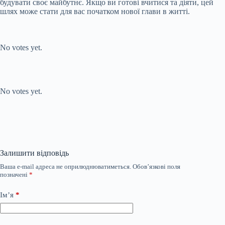
будувати своє майбутнє. Якщо ви готові вчитися та діяти, цей
шлях може стати для вас початком нової глави в житті.
Submit Rating
Rate this item:
No votes yet.
Submit Rating
Rate this item:
No votes yet.
Залишити відповідь
Ваша e-mail адреса не оприлюднюватиметься.
Обов’язкові поля
позначені
*
Ім’я
*