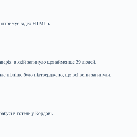
й підтримує відео HTML5.
аварія, в якій загинуло щонайменше 39 людей.
ле пізніше було підтверджено, що всі вони загинули.
абусі в готель у Кордові.