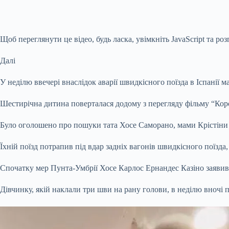
Щоб переглянути це відео, будь ласка, увімкніть JavaScript та 
Далі
У неділю ввечері внаслідок аварії швидкісного поїзда в Іспанії 
Шестирічна дитина поверталася додому з перегляду фільму “Коро
Було оголошено про пошуки тата Хосе Саморано, мами Крістіни А
Їхній поїзд потрапив під вдар задніх вагонів швидкісного поїзда,
Спочатку мер Пунта-Умбрії Хосе Карлос Ернандес Казіно заявив,
Дівчинку, якій наклали три шви на рану голови, в неділю вночі 