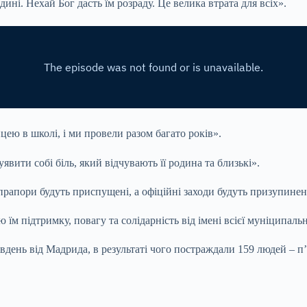
ині. Нехай Бог дасть їм розраду. Це велика втрата для всіх».
ею в школі, і ми провели разом багато років».
уявити собі біль, який відчувають її родина та близькі».
рапори будуть приспущені, а офіційні заходи будуть призупинен
їм підтримку, повагу та солідарність від імені всієї муніципальн
вдень від Мадрида, в результаті чого постраждали 159 людей – п’