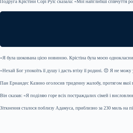
Подруга Крістіни Сорі Руїс сказала: «Мої найглибші співчуття род
«Я була шокована цією новиною. Крістіна була моєю однокласниц
«Нехай Бог упокоїть її душу і дасть втіху її родині. 😔 Я не можу 
Пан Ернандес Казино оголосив триденну жалобу, протягом якої п
Він сказав: «Я поділяю горе всіх постраждалих сімей і висловлюю 
Зіткнення сталося поблизу Адамуса, приблизно за 230 миль на пі