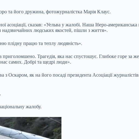
Торо та його дружина, фотожурналістка Марія Клаус.
ї асоціації, сказав: «Уельва у жалобі. Наша Іберо-американська к
ди надзвичайних людських якостей, пішли з життя».
ню плідну працю та теплу людяність».
 приголомшено. Трагедія, яка нас спустошує. Глибоке горе за же
 нас самих. Добрі та щедрі люди».
 з Оскаром, як на його посаді президента Асоціації журналістів 
.
національну жалобу.