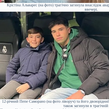
Крістіна Альварес (на фото) трагічно загинула внаслідок авар
ввечері.
12-річний Пепе Саморано (на фото ліворуч) та його двоюрідни
також загинули в трагічній 