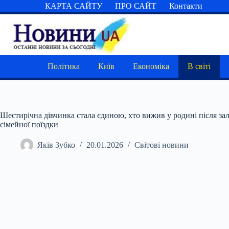
Перейти
КАРТА САЙТУ
ПРО САЙТ
Контакти
до
вмісту
Політика
Київ
Економіка
В світі
Шестирічна дівчинка стала єдиною, хто вижив у родині після залі
сімейної поїздки
Яків Зубко
20.01.2026
Світові новини