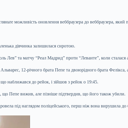
розгляньте можливість оновлення веббраузера до веббраузера, яки
маленька дівчинка залишилася сиротою.
ль Лев” та матчу “Реал Мадрид” проти “Леванте”, коли сталася 
льварес, 12-річного брата Пепе та двоюрідного брата Фелікса, а
 що наближався до рейок, і зійшов з рейок о 19:45.
 що Пепе вижив, але пізніше підтвердив, що його також убили.
провела під наглядом поліцейського, перш ніж вона вирушила до б