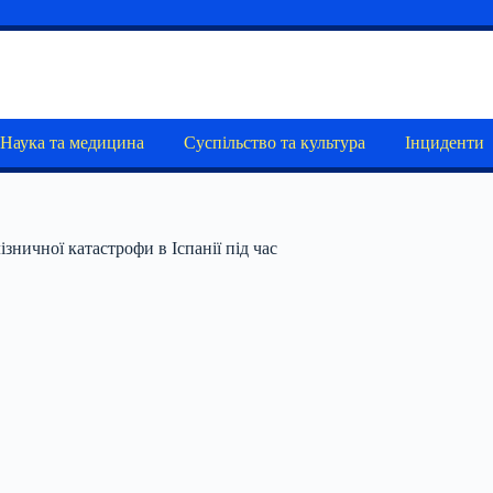
Наука та медицина
Суспільство та культура
Інциденти
зничної катастрофи в Іспанії під час