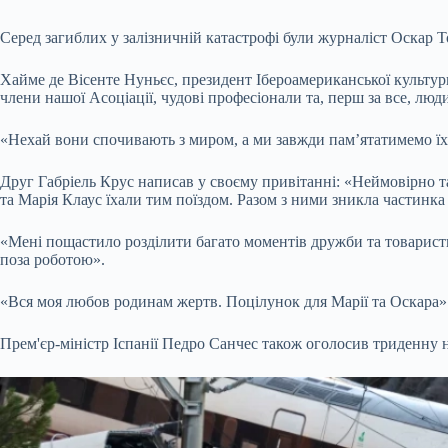
Серед загиблих у залізничній катастрофі були журналіст Оскар 
Хайме де Вісенте Нуньєс, президент Ібероамериканської культурно
члени нашої Асоціації, чудові професіонали та, перш за все, лю
«Нехай вони спочивають з миром, а ми завжди пам’ятатимемо їх
Друг Габріель Крус написав у своєму привітанні: «Неймовірно та
та Марія Клаус їхали тим поїздом. Разом з ними зникла частинка
«Мені пощастило розділити багато моментів дружби та товариства
поза роботою».
«Вся моя любов родинам жертв. Поцілунок для Марії та Оскара»
Прем'єр-міністр Іспанії Педро Санчес також оголосив триденну 