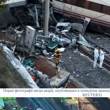
Перші фотографії місця аварії, опубліковані в понеділок вранці
REUTERS)