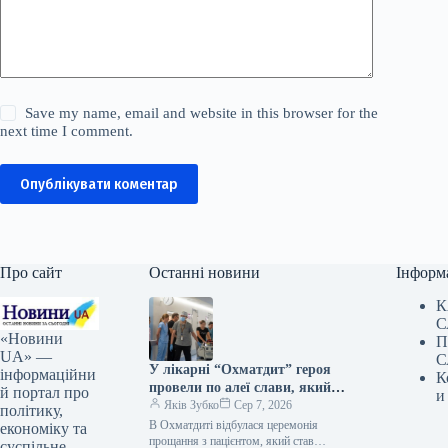
Save my name, email and website in this browser for the
next time I comment.
Опублікувати коментар
Про сайт
Останні новини
Інформ
К
С
«Новини
П
UA» —
С
У лікарні “Охматдит” героя
інформаційни
К
провели по алеї слави, який
й портал про
и
став посмертним донором
Яків Зубко
Сер 7, 2026
політику,
В Охматдиті відбулася церемонія
економіку та
прощання з пацієнтом, який став
суспільне