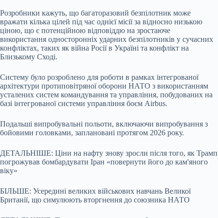
Розробники кажуть, що багаторазовий безпілотник може
вражати кілька цілей під час однієї місії за відносно низькою
ціною, що є потенційною відповіддю на зростаюче
використання односторонніх ударних безпілотників у сучасних
конфліктах, таких як війна Росії в Україні та конфлікт на
Близькому Сході.
Систему було розроблено для роботи в рамках інтегрованої
архітектури протиповітряної оборони НАТО з використанням
усталених систем командування та управління, побудованих на
базі інтегрованої системи управління боєм Airbus.
Подальші випробувальні польоти, включаючи випробування з
бойовими головками, заплановані протягом 2026 року.
ДЕТАЛЬНІШЕ: Ціни на нафту знову зросли після того, як Трамп
погрожував бомбардувати Іран «повернути його до кам'яного
віку»
БІЛЬШЕ: Усередині великих військових навчань Великої
Британії, що симулюють вторгнення до союзника НАТО