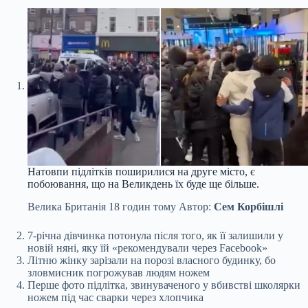
Натовпи підлітків поширилися на друге місто, є
побоювання, що на Великдень їх буде ще більше.
Велика Британія
18 годин тому
Автор:
Сем Корбішлі
7-річна дівчинка потонула після того, як її залишили у
новій няні, яку їй «рекомендували через Facebook»
Літню жінку зарізали на порозі власного будинку, бо
зловмисник погрожував людям ножем
Перше фото підлітка, звинуваченого у вбивстві школярки
ножем під час сварки через хлопчика