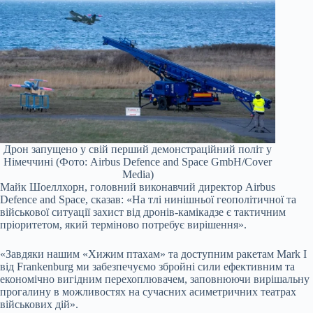
Дрон запущено у свій перший демонстраційний політ у
Німеччині (Фото: Airbus Defence and Space GmbH/Cover
Media)
Майк Шоеллхорн, головний виконавчий директор Airbus
Defence and Space, сказав: «На тлі нинішньої геополітичної та
військової ситуації захист від дронів-камікадзе є тактичним
пріоритетом, який терміново потребує вирішення».
«Завдяки нашим «Хижим птахам» та доступним ракетам Mark I
від Frankenburg ми забезпечуємо збройні сили ефективним та
економічно вигідним перехоплювачем, заповнюючи вирішальну
прогалину в можливостях на сучасних асиметричних театрах
військових дій».