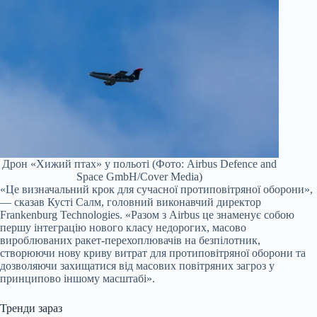
Дрон «Хижий птах» у польоті (Фото: Airbus Defence and
Space GmbH/Cover Media)
«Це визначальний крок для сучасної протиповітряної оборони»,
— сказав Кусті Салм, головний виконавчий директор
Frankenburg Technologies. «Разом з Airbus це знаменує собою
першу інтеграцію нового класу недорогих, масово
вироблюваних ракет-перехоплювачів на безпілотник,
створюючи нову криву витрат для протиповітряної оборони та
дозволяючи захищатися від масових повітряних загроз у
принципово іншому масштабі».
Тренди зараз