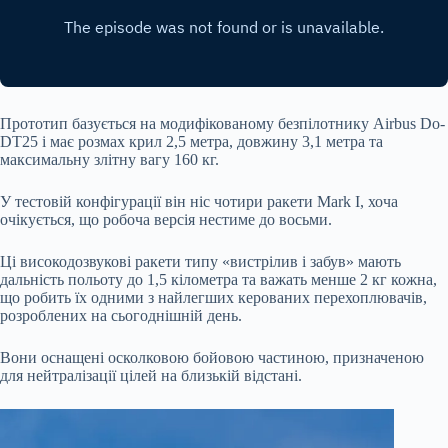
Прототип базується на модифікованому безпілотнику Airbus Do-
DT25 і має розмах крил 2,5 метра, довжину 3,1 метра та
максимальну злітну вагу 160 кг.
У тестовій конфігурації він ніс чотири ракети Mark I, хоча
очікується, що робоча версія нестиме до восьми.
Ці високодозвукові ракети типу «вистрілив і забув» мають
дальність польоту до 1,5 кілометра та важать менше 2 кг кожна,
що робить їх одними з найлегших керованих перехоплювачів,
розроблених на сьогоднішній день.
Вони оснащені осколковою бойовою частиною, призначеною
для нейтралізації цілей на близькій відстані.