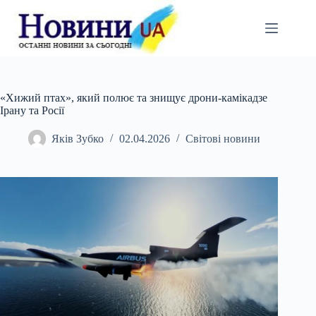
Перейти
до
вмісту
«Хижий птах», який полює та знищує дрони-камікадзе
Ірану та Росії
Яків Зубко
02.04.2026
Світові новини