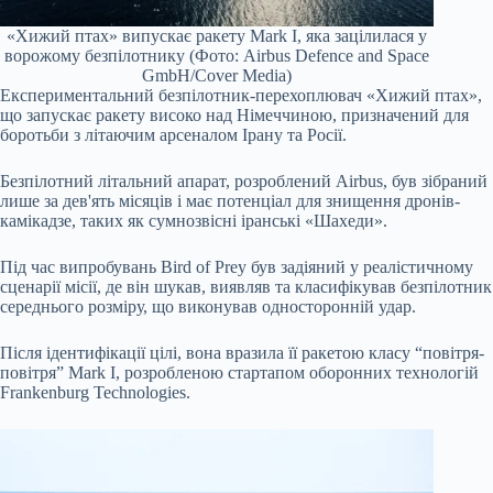
«Хижий птах» випускає ракету Mark I, яка зацілилася у
ворожому безпілотнику (Фото: Airbus Defence and Space
GmbH/Cover Media)
Експериментальний безпілотник-перехоплювач «Хижий птах»,
що запускає ракету високо над Німеччиною, призначений для
боротьби з літаючим арсеналом Ірану та Росії.
Безпілотний літальний апарат, розроблений Airbus, був зібраний
лише за дев'ять місяців і має потенціал для знищення дронів-
камікадзе, таких як сумнозвісні іранські «Шахеди».
Під час випробувань Bird of Prey був задіяний у реалістичному
сценарії місії, де він шукав, виявляв та класифікував безпілотник
середнього розміру, що виконував односторонній удар.
Після ідентифікації цілі, вона вразила її ракетою класу “повітря-
повітря” Mark I, розробленою стартапом оборонних технологій
Frankenburg Technologies.