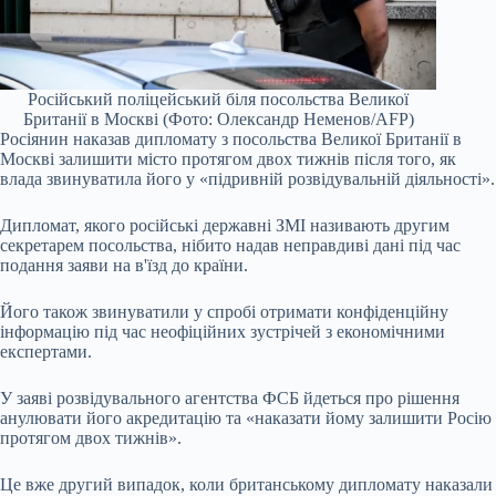
Російський поліцейський біля посольства Великої
Британії в Москві (Фото: Олександр Неменов/AFP)
Росіянин наказав дипломату з посольства Великої Британії в
Москві залишити місто протягом двох тижнів після того, як
влада звинуватила його у «підривній розвідувальній діяльності».
Дипломат, якого російські державні ЗМІ називають другим
секретарем посольства, нібито надав неправдиві дані під час
подання заяви на в'їзд до країни.
Його також звинуватили у спробі отримати конфіденційну
інформацію під час неофіційних зустрічей з економічними
експертами.
У заяві розвідувального агентства ФСБ йдеться про рішення
анулювати його акредитацію та «наказати йому залишити Росію
протягом двох тижнів».
Це вже другий випадок, коли британському дипломату наказали