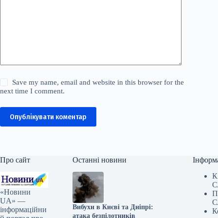
Save my name, email and website in this browser for the
next time I comment.
Опублікувати коментар
Про сайт
Останні новини
Інформ
К
С
«Новини
П
UA» —
С
Вибухи в Києві та Дніпрі:
інформаційни
К
атака безпілотників