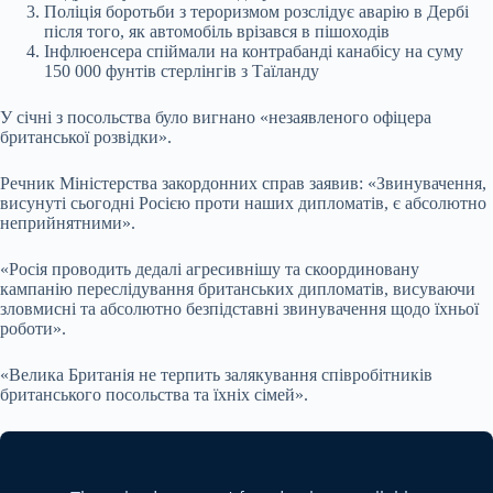
Поліція боротьби з тероризмом розслідує аварію в Дербі
після того, як автомобіль врізався в пішоходів
Інфлюенсера спіймали на контрабанді канабісу на суму
150 000 фунтів стерлінгів з Таїланду
У січні з посольства було вигнано «незаявленого офіцера
британської розвідки».
Речник Міністерства закордонних справ заявив: «Звинувачення,
висунуті сьогодні Росією проти наших дипломатів, є абсолютно
неприйнятними».
«Росія проводить дедалі агресивнішу та скоординовану
кампанію переслідування британських дипломатів, висуваючи
зловмисні та абсолютно безпідставні звинувачення щодо їхньої
роботи».
«Велика Британія не терпить залякування співробітників
британського посольства та їхніх сімей».