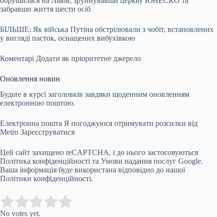
обрушилася на Львів, зруйнувавши церкву ЮНЕСКО та
забравши життя шести осіб
БІЛЬШЕ: Як війська Путіна обстрілювали з чобіт, встановлених
у вигляді пасток, оснащених вибухівкою
Коментарі
Додати як пріоритетне джерело
Оновлення новин
Будьте в курсі заголовків завдяки щоденним оновленням
електронною поштою.
Електронна пошта Я погоджуюся отримувати розсилки від
Metro
Зареєструватися
Цей сайт захищено reCAPTCHA, і до нього застосовуються
Політика конфіденційності та Умови надання послуг Google.
Ваша інформація буде використана відповідно до нашої
Політики конфіденційності.
Submit Rating
Rate this item:
No votes yet.