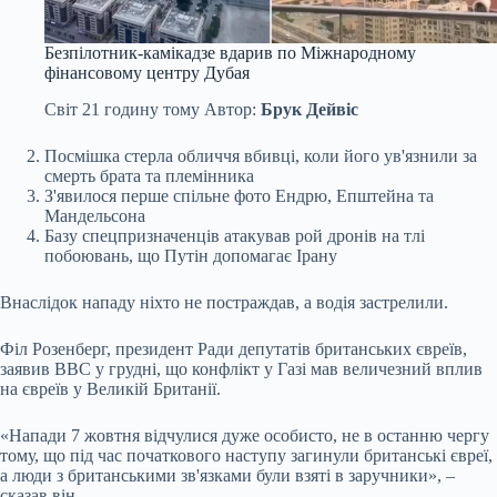
Безпілотник-камікадзе вдарив по Міжнародному
фінансовому центру Дубая
Світ
21 годину тому
Автор:
Брук Дейвіс
Посмішка стерла обличчя вбивці, коли його ув'язнили за
смерть брата та племінника
З'явилося перше спільне фото Ендрю, Епштейна та
Мандельсона
Базу спецпризначенців атакував рой дронів на тлі
побоювань, що Путін допомагає Ірану
Внаслідок нападу ніхто не постраждав, а водія застрелили.
Філ Розенберг, президент Ради депутатів британських євреїв,
заявив BBC у грудні, що конфлікт у Газі мав величезний вплив
на євреїв у Великій Британії.
«Напади 7 жовтня відчулися дуже особисто, не в останню чергу
тому, що під час початкового наступу загинули британські євреї,
а люди з британськими зв'язками були взяті в заручники», –
сказав він.