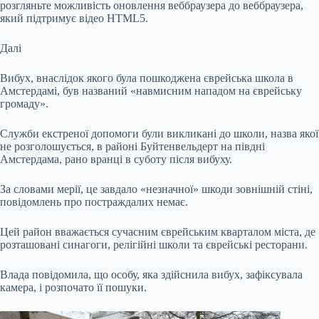
розгляньте можливість оновлення веббраузера до веббраузера,
який підтримує відео HTML5.
Далі
Вибух, внаслідок якого була пошкоджена єврейська школа в
Амстердамі, був названий «навмисним нападом на єврейську
громаду».
Служби екстреної допомоги були викликані до школи, назва якої
не розголошується, в районі Буйтенвельдерт на півдні
Амстердама, рано вранці в суботу після вибуху.
За словами мерії, це завдало «незначної» шкоди зовнішній стіні,
повідомлень про постраждалих немає.
Цей район вважається сучасним єврейським кварталом міста, де
розташовані синагоги, релігійні школи та єврейські ресторани.
Влада повідомила, що особу, яка здійснила вибух, зафіксувала
камера, і розпочато її пошуки.