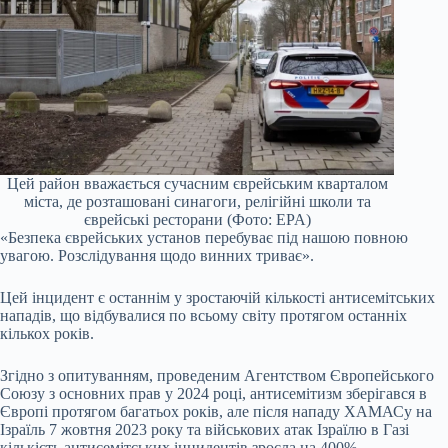
Цей район вважається сучасним єврейським кварталом
міста, де розташовані синагоги, релігійні школи та
єврейські ресторани (Фото: EPA)
«Безпека єврейських установ перебуває під нашою повною
увагою. Розслідування щодо винних триває».
Цей інцидент є останнім у зростаючій кількості антисемітських
нападів, що відбувалися по всьому світу протягом останніх
кількох років.
Згідно з опитуванням, проведеним Агентством Європейського
Союзу з основних прав у 2024 році, антисемітизм зберігався в
Європі протягом багатьох років, але після нападу ХАМАСу на
Ізраїль 7 жовтня 2023 року та військових атак Ізраїлю в Газі
кількість антисемітських інцидентів зросла на 400%.