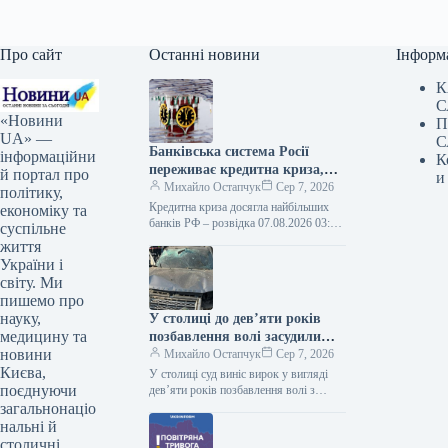
Про сайт
Останні новини
Інформ
К
С
«Новини
П
UA» —
С
Банківська система Росії
інформаційни
К
переживає кредитна криза,
й портал про
и
що торкнулася провідних
Михайло Остапчук
Сер 7, 2026
політику,
фінансових установ.
Кредитна криза досягла найбільших
економіку та
банків РФ – розвідка 07.08.2026 03:10
суспільне
Укрінформ Найбільший банк РФ,
життя
«Сбер», у фінансовій звітності за
України і
перше…
світу. Ми
пишемо про
науку,
У столиці до дев’яти років
медицину та
позбавлення волі засудили
новини
громадянку РФ, яка
Михайло Остапчук
Сер 7, 2026
Києва,
здійснила підрив автомобіля
У столиці суд виніс вирок у вигляді
поєднуючи
українського військового.
дев’яти років позбавлення волі з
конфіскацією майна 24-річній
загальнонаціо
громадянці, яка на виконання
нальні й
завдання…
столичні