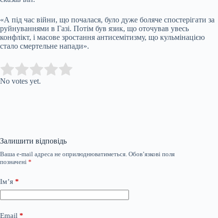
«А під час війни, що почалася, було дуже боляче спостерігати за
руйнуваннями в Газі. Потім був язик, що оточував увесь
конфлікт, і масове зростання антисемітизму, що кульмінацією
стало смертельне напади».
Submit Rating
Rate this item:
No votes yet.
Залишити відповідь
Ваша e-mail адреса не оприлюднюватиметься.
Обов’язкові поля
позначені
*
Ім’я
*
Email
*