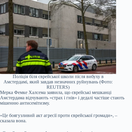
Поліція біля єврейської школи після вибуху в
Амстердамі, який завдав незначних руйнувань (Фото:
REUTERS)
Мерка Фемке Халсема заявила, що єврейські мешканці
Амстердама відчувають «страх і гнів» і дедалі частіше стають
мішенню антисемітизму.
«Це боягузливий акт агресії проти єврейської громади», –
сказала вона.