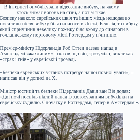
В інтернеті опублікували відеозапис вибуху, на якому
хтось знімає вогонь на стіні, а потім тікає.
Безпеку навколо єврейських шкіл та інших місць нещодавно
посилили після вибуху біля синагоги в Льєжі, Бельгія, та вибуху,
який спричинив невелику пожежу біля входу до синагоги в
голландському портовому місті Роттердам у п'ятницю.
Прем'єр-міністр Нідерландів Роб Єттен назвав напад в
Амстердамі «жахливим» і сказав, що він, зрозуміло, викликав
«страх і гнів» у єврейській громаді.
«Безпека єврейських установ потребує нашої повної уваги», –
написав він у дописі на X.
Міністр юстиції та безпеки Нідерландів Давід ван Віл додав:
«Дві ночі поспіль підлий напад із застосуванням вибухівки на
єврейську будівлю. Спочатку в Роттердамі, тепер в Амстердамі».