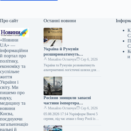
Про сайт
Останні новини
Інформ
К
С
«Новини
П
UA» —
С
Україна й Румунія
інформаційни
К
розширюватимуть
й портал про
и
альтернативні шляхи
Михайло Остапчук
Сер 6, 2026
політику,
поставок для експорту
Україна та Румунія розвиватимуть
економіку та
сільськогосподарської
альтернативні логістичні шляхи для
суспільне
експорту сільськогосподарської
продукції
життя
продукції 05.08.2026 16:14 Укрінформ
України і
Україна та Румунія працюють над
світу. Ми
розширенням…
пишемо про
науку,
Росіяни знищили запасні
медицину та
частини імпортера
новини
автомобілів двох брендів
Михайло Остапчук
Сер 6, 2026
Києва,
05.08.2026 17:14 Укрінформ Вночі 5
поєднуючи
серпня, під час атаки з боку Росії із
застосуванням ракет та дронів, було
загальнонаціо
зруйновано склад…
нальні й