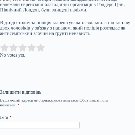
належали єврейській благодійній організації в Голдерс-Грін,
Північний Лондон, були знищені паліями.
Відтоді столична поліція заарештувала та звільнила під заставу
двох чоловіків у зв'язку з нападом, який поліція розглядає як
антисемітський злочин на ґрунті ненависті.
Submit Rating
Rate this item:
No votes yet.
Залишити відповідь
Ваша e-mail адреса не оприлюднюватиметься.
Обов’язкові поля
позначені
*
Ім’я
*