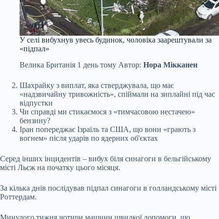
У селі вибухнув увесь будинок, чоловіка заарештували за
«підпал»
Велика Британія
1 день тому
Автор:
Нора Мікканен
Шахрайку з виплат, яка стверджувала, що має
«надзвичайну тривожність», спіймали на зиплайні під час
відпустки
Чи справді ми стикаємося з «тимчасовою нестачею»
бензину?
Іран попереджає Ізраїль та США, що вони «грають з
вогнем» після ударів по ядерних об'єктах
Серед інших інцидентів – вибух біля синагоги в бельгійському
місті Льєж на початку цього місяця.
За кілька днів послідував підпал синагоги в голландському місті
Роттердам.
Минулого тижня чотири машини швидкої допомоги, що