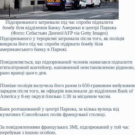
Підозрюваного затримали під час спроби підпалити
бомбу біля відділення Банку Америки в центрі Парижа
(Фото: Себастьян Дюпюї/AFP via Getty Images)
Підозрюваного у тероризмі затримали після того, як поліція
викрила його під час спроби підірвати бомбу біля
американського банку в Парижі.
Повідомляється, що підозрюваний чоловік намагався підпалити
п'ятилітровий контейнер, наповнений невстановленою рідиною,
рано вранці цього дня.
Пізніше поліція вилучила його разом із 650-грамовим вибуховим
зарядом після того, як офіцерів викликали до відділення Bank of
America у 8-му окрузі близько 1:30 за місцевим часом.
Банк розташований у центрі Парижа, за кілька вулиць від
культових Єлисейських полів французької столиці.
За повідомленнями французьких ЗМІ, підозрюваний у той час
перебував з іншою особою.