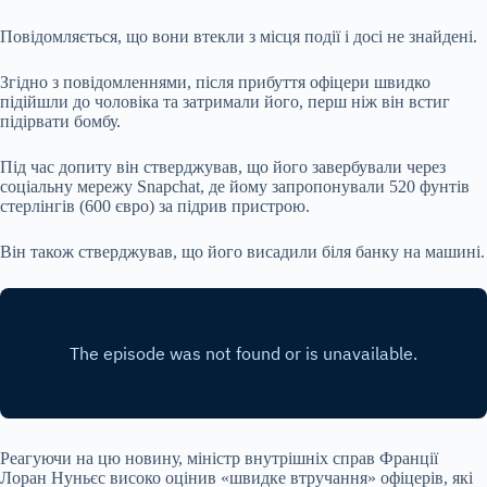
Повідомляється, що вони втекли з місця події і досі не знайдені.
Згідно з повідомленнями, після прибуття офіцери швидко
підійшли до чоловіка та затримали його, перш ніж він встиг
підірвати бомбу.
Під час допиту він стверджував, що його завербували через
соціальну мережу Snapchat, де йому запропонували 520 фунтів
стерлінгів (600 євро) за підрив пристрою.
Він також стверджував, що його висадили біля банку на машині.
Реагуючи на цю новину, міністр внутрішніх справ Франції
Лоран Нуньєс високо оцінив «швидке втручання» офіцерів, які