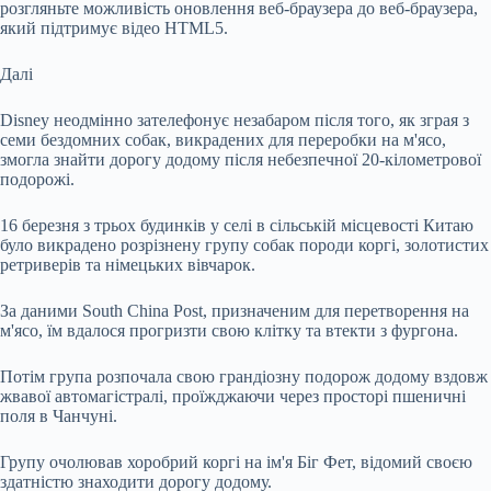
розгляньте можливість оновлення веб-браузера до веб-браузера,
який підтримує відео HTML5.
Далі
Disney неодмінно зателефонує незабаром після того, як зграя з
семи бездомних собак, викрадених для переробки на м'ясо,
змогла знайти дорогу додому після небезпечної 20-кілометрової
подорожі.
16 березня з трьох будинків у селі в сільській місцевості Китаю
було викрадено розрізнену групу собак породи коргі, золотистих
ретриверів та німецьких вівчарок.
За даними South China Post, призначеним для перетворення на
м'ясо, їм вдалося прогризти свою клітку та втекти з фургона.
Потім група розпочала свою грандіозну подорож додому вздовж
жвавої автомагістралі, проїжджаючи через просторі пшеничні
поля в Чанчуні.
Групу очолював хоробрий коргі на ім'я Біг Фет, відомий своєю
здатністю знаходити дорогу додому.