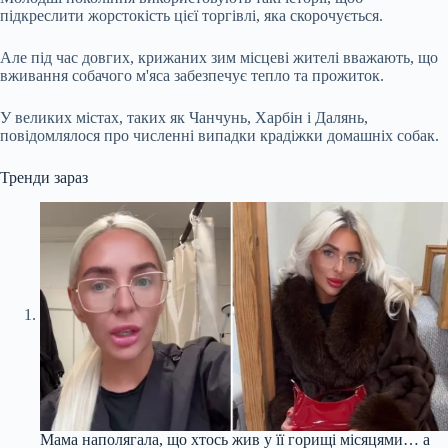
підкреслити жорстокість цієї торгівлі, яка скорочується.
Але під час довгих, крижаних зим місцеві жителі вважають, що
вживання собачого м'яса забезпечує тепло та прожиток.
У великих містах, таких як Чанчунь, Харбін і Далянь,
повідомлялося про численні випадки крадіжки домашніх собак.
Тренди зараз
Мама наполягала, що хтось жив у її горищі місяцями… а