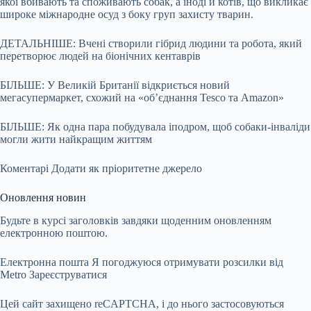
якої вбивають та споживають собак, а іноді й котів, що викликає
широке міжнародне осуд з боку груп захисту тварин.
ДЕТАЛЬНІШЕ: Вчені створили гібрид людини та робота, який
перетворює людей на біонічних кентаврів
БІЛЬШЕ: У Великій Британії відкриється новий
мегасупермаркет, схожий на «об’єднання Tesco та Amazon»
БІЛЬШЕ: Як одна пара побудувала іподром, щоб собаки-інваліди
могли жити найкращим життям
Коментарі
Додати як пріоритетне джерело
Оновлення новин
Будьте в курсі заголовків завдяки щоденним оновленням
електронною поштою.
Електронна пошта Я погоджуюся отримувати розсилки від
Metro
Зареєструватися
Цей сайт захищено reCAPTCHA, і до нього застосовуються