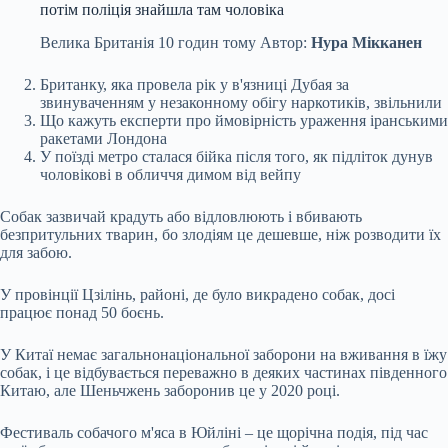
потім поліція знайшла там чоловіка
Велика Британія
10 годин тому
Автор:
Нура Мікканен
Британку, яка провела рік у в'язниці Дубая за
звинуваченням у незаконному обігу наркотиків, звільнили
Що кажуть експерти про ймовірність ураження іранськими
ракетами Лондона
У поїзді метро сталася бійка після того, як підліток дунув
чоловікові в обличчя димом від вейпу
Собак зазвичай крадуть або відловлюють і вбивають
безпритульних тварин, бо злодіям це дешевше, ніж розводити їх
для забою.
У провінції Цзілінь, районі, де було викрадено собак, досі
працює понад 50 боєнь.
У Китаї немає загальнонаціональної заборони на вживання в їжу
собак, і це відбувається переважно в деяких частинах південного
Китаю, але Шеньчжень заборонив це у 2020 році.
Фестиваль собачого м'яса в Юйліні – це щорічна подія, під час