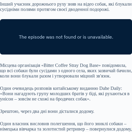
Інший учасник дорожнього руху зняв на відео собак, які блукали
сусідніми полями протягом своєї дводенної подорожі.
Місцева організація «Bitter Coffee Stray Dog Base» повідомила,
що всі собаки були сусідами з одного села, яких зазвичай бачили,
коли вони блукали разом і утворювали міцний зв'язок.
Один очевидець розповів китайському виданню Dahe Daily:
«Вони нагадують групу молодших братів у біді, які рухаються в
унісон – зовсім не схожі на бродячих собак».
Зрештою, через два дні вони дісталися додому.
Один власник висловив полегшення, що його зниклі собаки –
німецька вівчарка та золотистий ретривер – повернулися додому,