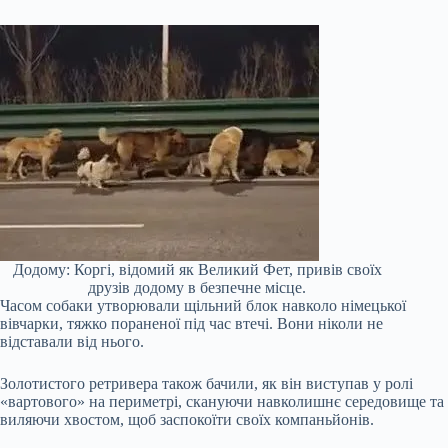
Додому: Коргі, відомий як Великий Фет, привів своїх
друзів додому в безпечне місце.
Часом собаки утворювали щільний блок навколо німецької
вівчарки, тяжко пораненої під час втечі. Вони ніколи не
відставали від нього.
Золотистого ретривера також бачили, як він виступав у ролі
«вартового» на периметрі, скануючи навколишнє середовище та
виляючи хвостом, щоб заспокоїти своїх компаньйонів.