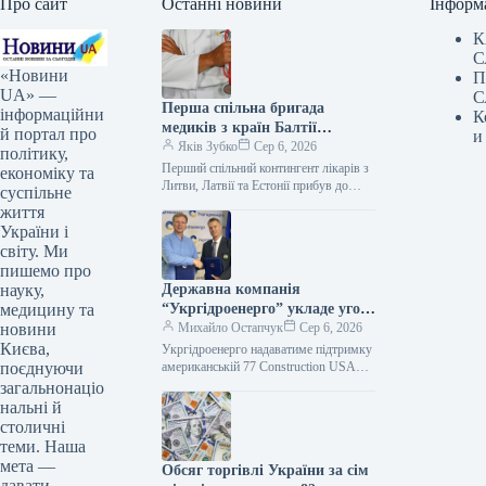
Про сайт
Останні новини
Інформ
К
С
«Новини
П
UA» —
С
Перша спільна бригада
інформаційни
К
медиків з країн Балтії
й портал про
и
прибула в Україну для
Яків Зубко
Сер 6, 2026
політику,
стажування.
Перший спільний контингент лікарів з
економіку та
Литви, Латвії та Естонії прибув до
суспільне
України для професійного
життя
вдосконалення у медичних установах.
України і
Цю інформацію…
світу. Ми
пишемо про
науку,
Державна компанія
медицину та
“Укргідроенерго” укладе угоду
новини
про співпрацю з
Михайло Остапчук
Сер 6, 2026
Києва,
американським
Укргідроенерго надаватиме підтримку
поєднуючи
підприємством 77
американській 77 Construction USA
CORP 06.08.2026 13:24 Укрінформ
загальнонаціо
Construction USA CORP.
ПрАТ "Укргідроенерго" та
нальні й
американська компанія 77 Construction
столичні
USA CORP…
теми. Наша
мета —
Обсяг торгівлі України за сім
давати