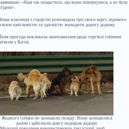
заявивши: «Нам так пощастило, що вони повернулися, а не були
з'їдені».
Інша власниця з гордістю розповідала про свого коргі, відомого
своєю кмітливістю та здатністю знаходити дорогу додому.
Їхня пригода викликала занепокоєння щодо торгівлі собачим
м'ясом у Китаї.
Жодного собаки не залишили позаду: Вони залишилися
разом і здійснили довгу подорож додому
Молодші покоління використовують такі історії, щоб