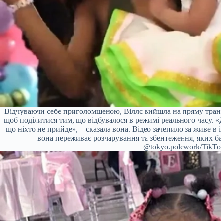
Відчуваючи себе приголомшеною, Віллс вийшла на пряму трансл
щоб поділитися тим, що відбувалося в режимі реального часу. «Д
що ніхто не прийде», – сказала вона. Відео зачепило за живе в і
вона переживає розчарування та збентеження, яких баг
@tokyo.polework/TikTo