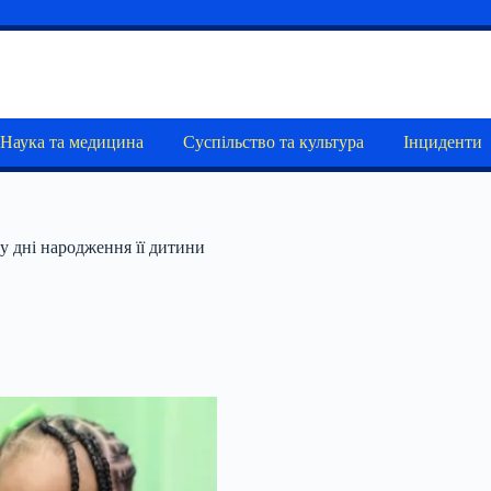
Наука та медицина
Суспільство та культура
Інциденти
му дні народження її дитини