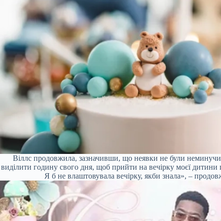
Віллс продовжила, зазначивши, що неявки не були неминучи
виділити годину свого дня, щоб прийти на вечірку моєї дитини п
Я б не влаштовувала вечірку, якби знала», – продов