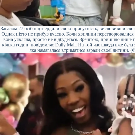
Загалом 27 осіб підтвердили свою присутність, висловивши свою
Однак ніхто не прибув вчасно. Коли хвилини перетворювалися на
вона уявляла, просто не відбудеться. Зрештою, прийшло лише п'
кілька годин, повідомляє Daily Mail. На той час шкода вже була
яка намагалася втриматися заради своєї дитини. (