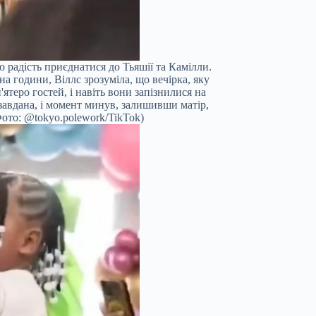
 радість приєднатися до Тьяшії та Камілли.
 години, Віллс зрозуміла, що вечірка, яку
ятеро гостей, і навіть вони запізнилися на
 завдана, і момент минув, залишивши матір,
Фото: @tokyo.polework/TikTok)