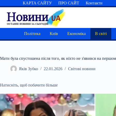
Перейти
КАРТА САЙТУ
ПРО САЙТ
Контакти
до
вмісту
Політика
Київ
Економіка
В світі
Мати була спустошена після того, як ніхто не з'явився на першо
Яків Зубко
22.01.2026
Світові новини
Натисніть, щоб побачити більше