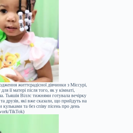
одження життєрадісної дівчинки з Міссурі,
я її матері після того, як у кімнаті,
а. Тьяшія Віллс тижнями готувала вечірку
та друзів, які вже сказали, що прийдуть на
 кульками та без співу пісень про день
work/TikTok)