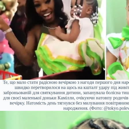
Те, що мало стати радісною вечіркою з нагоди першого дня нар
швидко перетворилося на щось на кшталт удару під живіт дл
заброньованій для святкування дитини, запанувала болісна тиш
для своєї маленької доньки Камілли, очікуючи натовпу родичів 
вечірку. Натомість день тягнувся без милування повітряними
народження. (Фото: @tokyo.pole