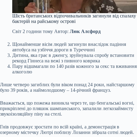
Шість британських відпочивальників загинули від спалаху
бактерій на райському острові
Світ
2 години тому
Автор:
Люк Алсфорд
Щонайменше вісім людей загинули внаслідок падіння
автобуса на узбіччя дороги в Туреччині
Дитина, яка грає в дженгу, зруйнувала спробу встановити
рекорд Гіннеса на вежі з пивного коврика
Пару відшмагали по 140 разів кожного за секс та вживання
алкоголю
Лише четверо загиблих були віком понад 24 роки, найстаршому
було 39 років, а наймолодшому – 14-річний француз.
Вважається, що пожежа виникла через те, що бенгальські вогні,
прикріплені до пляшок шампанського, запалили легкозаймисту
звукоізоляційну піну на стелі.
Гнів продовжує зростати по всій країні, а демонстрація в
озерному містечку Лютрі поблизу Лозанни зібрала сотні людей.