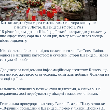
Батьки жертв були серед сотень тих, хто вчора вшанував
пам'ять у Лютрі, Швейцарія (Фото: EPA)
18-річний громадянин Швейцарії, який постраждав у пожежі у
швейцарському барі на Новий рік, помер майже через місяць
після інциденту.
Кількість загиблих внаслідок пожежі в готелі Le Constellation,
однієї з найгірших катастроф в сучасній історії Швейцарії, зараз
сягнула 41 особи.
Два джерела повідомили інформаційному агентству Reuters, що
останньою жертвою став чоловік, який жив поблизу Лозанни на
заході країни.
Більшість загиблих у пожежі були підлітками, а кілька зі 115
поранених досі перебувають у лікарні з важкими опіками.
Генеральна прокурорка кантону Валліс Беатріс Піллу заявила:
«18-річний громадянин Швейцарії помер у лікарні Цюриха 31