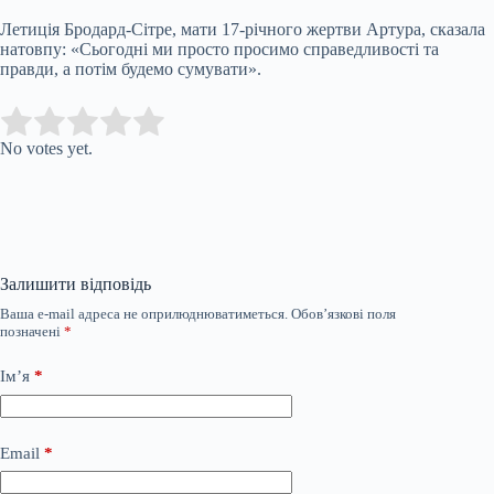
Летиція Бродард-Сітре, мати 17-річного жертви Артура, сказала
натовпу: «Сьогодні ми просто просимо справедливості та
правди, а потім будемо сумувати».
Submit Rating
Rate this item:
No votes yet.
Залишити відповідь
Ваша e-mail адреса не оприлюднюватиметься.
Обов’язкові поля
позначені
*
Ім’я
*
Email
*