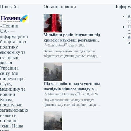
Про сайт
Останні новини
Інформ
К
С
«Новини
П
UA» —
С
Мільйони років існування під
інформаційни
К
кригою: науковці розгадали
й портал про
и
загадку Кривавих водоспадів
Яків Зубко
Сер 8, 2026
політику,
Вчені припускають, що під кригою
економіку та
збереглися свідчення давньої сполуки
суспільне
між Антарктидою та водним
життя
басейном. Кривавий водоспад в
України і
Антарктиді / ©…
світу. Ми
пишемо про
науку,
Під час роботи над усуненням
медицину та
наслідків нічного нападу в
новини
Києві знайдено людське тіло.
Михайло Остапчук
Сер 8, 2026
Києва,
Під час усунення наслідків нападу
поєднуючи
противника у столиці знайшли людське
тіло. Як інформує Укрінформ, про це
загальнонаціо
у Телеграмі написала Київська…
нальні й
столичні
теми. Наша