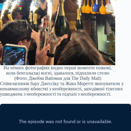
На нічних фотографіях видно перші моменти пожежі,
коли бенгальські вогні, здавалося, підпалили стелю
(Фото: Джеймі Вайзман для The Daily Mail)
Співвласників бару Джессіку та Жака Моретті звинуватили у
ненавмисному вбивстві з необережності, заподіянні тілесних
ушкоджень з необережності та підпалі з необережності.