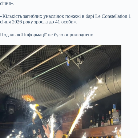
січня».
«Кількість загиблих унаслідок пожежі в барі Le Constellation 1
січня 2026 року зросла до 41 особи».
Подальшої інформації не було оприлюднено.