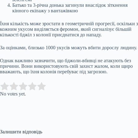
Батько та 3-річна донька загинули внаслідок зіткнення
кінного екіпажу з вантажівкою
Їхня кількість може зростати в геометричній прогресії, оскільки з
кожним укусом виділяється феромон, який сигналізує більшій
кількості бджіл з колонії приєднатися до нападу.
За оцінками, близько 1000 укусів можуть вбити дорослу людину.
Однак важливо зазначити, що бджоли-вбивці не атакують без
причини. Вони використовують свій захист жалом, коли щиро
вважають, що їхня колонія перебуває під загрозою.
Submit Rating
Rate this item:
No votes yet.
Залишити відповідь