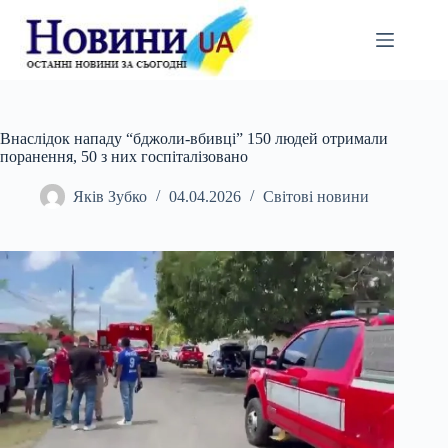
Перейти
до
вмісту
Внаслідок нападу “бджоли-вбивці” 150 людей отримали
поранення, 50 з них госпіталізовано
Яків Зубко
04.04.2026
Світові новини