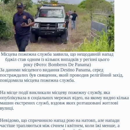
Місцева пожежна служба заявила, що нещодавній напад
бджіл став одним із кількох випадків у регіоні цього
року (Фото: Bomberos De Panama)
За даними місцевого видання Destino Panama, серед
постраждалих був священик, який проводив релігійний захід,
повідомила місцева пожежна служба.
На місце події викликали місцеву пожежну службу, яка
опублікувала в соціальних мережах відео, на якому видно кілька
машин екстрених служб, вздовж яких розташовані житлові
вулиці.
Невідомо, що спричинило напад рою на натовп, але напади
частіше трапляються між січнем і квітнем, коли їжі менше, а