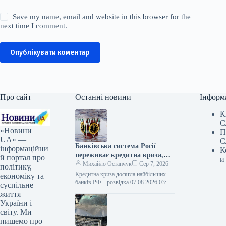
Save my name, email and website in this browser for the
next time I comment.
Опублікувати коментар
Про сайт
Останні новини
Інформ
К
С
«Новини
П
UA» —
С
Банківська система Росії
інформаційни
К
переживає кредитна криза,
й портал про
и
що торкнулася провідних
Михайло Остапчук
Сер 7, 2026
політику,
фінансових установ.
Кредитна криза досягла найбільших
економіку та
банків РФ – розвідка 07.08.2026 03:10
суспільне
Укрінформ Найбільший банк РФ,
життя
«Сбер», у фінансовій звітності за
України і
перше…
світу. Ми
пишемо про