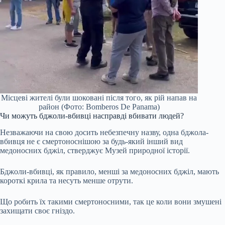
Місцеві жителі були шоковані після того, як рій напав на
район (Фото: Bomberos De Panama)
Чи можуть бджоли-вбивці насправді вбивати людей?
Незважаючи на свою досить небезпечну назву, одна бджола-
вбивця не є смертоноснішою за будь-який інший вид
медоносних бджіл, стверджує Музей природної історії.
Бджоли-вбивці, як правило, менші за медоносних бджіл, мають
короткі крила та несуть менше отрути.
Що робить їх такими смертоносними, так це коли вони змушені
захищати своє гніздо.