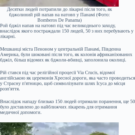
Десятки людей потрапили до лікарні після того, як
бджолиний рій напав на натовп у Панамі (Фото:
Bomberos De Panama)
Рой бджіл напав на натовп під час великоднього заходу,
внаслідок якого постраждали 150 людей, 50 з них перебувають у
лікарні.
Мешканці міста Пеноном у центральній Панамі, Південна
Америка, були шоковані після того, як колонія африканізованих
бджіл, більш відомих як бджоли-вбивці, заполонила околиці.
Рій стався під час релігійної процесії Via Crucis, відомої
англійською як церемонія Хресної дороги, яка часто проводиться
у Страсну п'ятницю, щоб символізувати шлях Ісуса до місця
розп'яття.
Внаслідок нападу близько 150 людей отримали поранення, ще 50
було доставлено до найближчих лікарень для отримання
медичної допомоги.