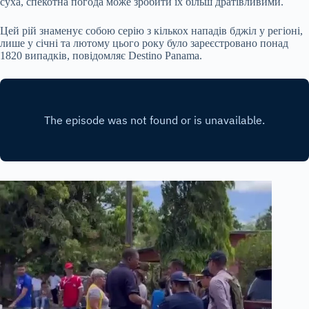
суха, спекотна погода може зробити їх більш дратівливими.
Цей рій знаменує собою серію з кількох нападів бджіл у регіоні,
лише у січні та лютому цього року було зареєстровано понад
1820 випадків, повідомляє Destino Panama.