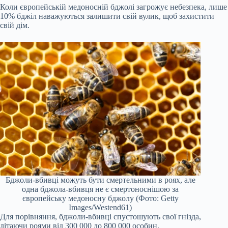
Коли європейській медоносній бджолі загрожує небезпека, лише
10% бджіл наважуються залишити свій вулик, щоб захистити
свій дім.
Бджоли-вбивці можуть бути смертельними в роях, але
одна бджола-вбивця не є смертоноснішою за
європейську медоносну бджолу (Фото: Getty
Images/Westend61)
Для порівняння, бджоли-вбивці спустошують свої гнізда,
літаючи роями від 300 000 до 800 000 особин.