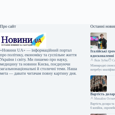
Про сайт
Останні нови
«Новини UA» — інформаційний портал
Італійські гро
про політику, економіку та суспільне життя
вдосконаленні
України і світу. Ми пишемо про науку,
Яків Зубко
Се
медицину та новини Києва, поєднуючи
Міжнародні спонсо
загальнонаціональні й столичні теми. Наша
потребує кваліфік
мета — давати читачам повну картину дня.
Вартість долар
Михайло Остап
Вартість долара та
6 копійок, європе