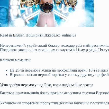
Read in English
Поширити
Джерело:
online.ua
Непереможний український боксер, володар усіх найпрестижніших
Поєдинок завершився технічним нокаутом в 11-му раунді. Ця сути
Ключові моменти:
Це 25-та перемога Усика на професійній арені, 16-та з яких
Верховен зазнав першої поразки у своєму другому
професі
Усик здобув перемогу над Ріко, коли надія майже згасла
Багатьох прихильників боксу вразила агресивна тактика Верхове
Український спортсмен пропустив декілька влучень і поступався з