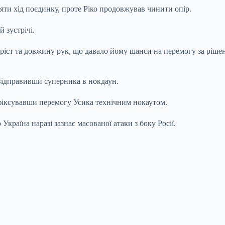
ти хід поєдинку, проте Ріко продовжував чинити опір.
 зустрічі.
іст та довжину рук, що давало йому шанси на перемогу за рішенн
 відправивши суперника в нокдаун.
зафіксувавши перемогу Усика технічним нокаутом.
країна наразі зазнає масованої атаки з боку Росії.