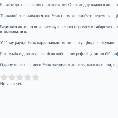
Ближче до завершення протистояння Олександру вдалося вирівня
Тривалий час здавалося, що Усик не зможе здобути перемогу в цій
Верховен активно використовував свою перевагу в габаритах – зр
втомлюватися.
У 11-му раунді Усик кардинально змінив ситуацію, неочікувано
Ріко зумів піднятися, але після добивання рефері зупинив бій, 
Одразу після перемоги Усик звернувся до світу, наголосивши, що У
Submit Rating
Rate this item:
No votes yet.