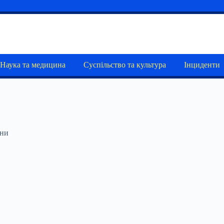
Наука та медицина
Суспільство та культура
Інциденти
ини