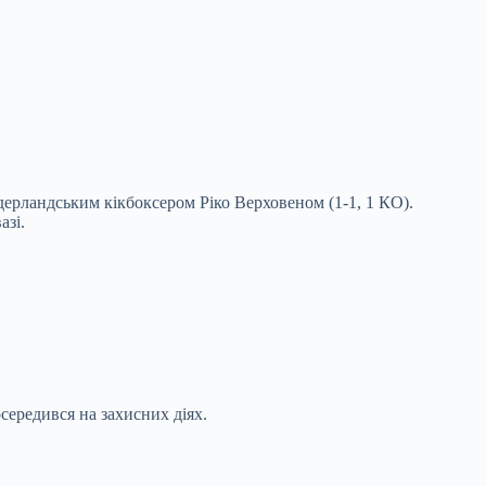
ерландським кікбоксером Ріко Верховеном (1-1, 1 КО).
азі.
середився на захисних діях.