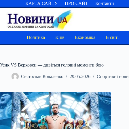
Перейти
КАРТА САЙТУ
ПРО САЙТ
Контакти
до
вмісту
Політика
Київ
Економіка
В світі
Усик VS Верховен — дивіться головні моменти бою
Святослав Коваленко
29.05.2026
Спортивні нов