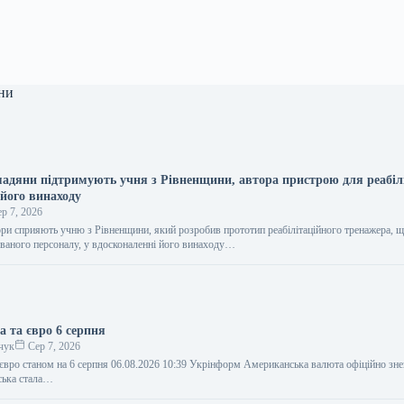
ни
мадяни підтримують учня з Рівненщини, автора пристрою для реабілі
 його винаходу
р 7, 2026
ри сприяють учню з Рівненщини, який розробив прототип реабілітаційного тренажера, щ
ованого персоналу, у вдосконаленні його винаходу…
а та євро 6 серпня
чук
Сер 7, 2026
 євро станом на 6 серпня 06.08.2026 10:39 Укрінформ Американська валюта офіційно зне
йська стала…