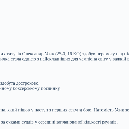
 титулів Олександр Усик (25-0, 16 КО) здобув перемогу над нід
чка стала однією з найскладніших для чемпіона світу у важкій в
 здобута достроково.
йному боксерському поєдинку.
на, який пішов у наступ з перших секунд бою. Натомість Усик зо
а очками суддів у середині запланованої кількості раундів.