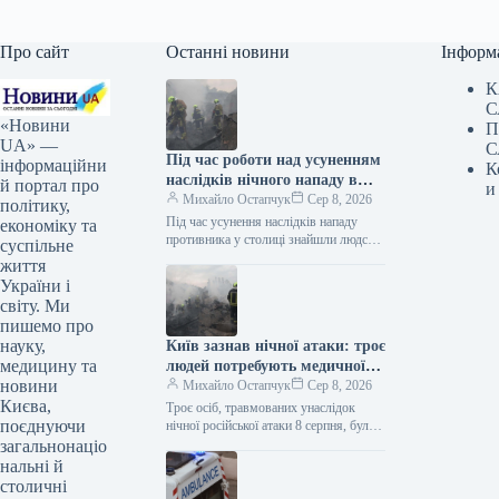
Про сайт
Останні новини
Інформ
К
С
«Новини
П
UA» —
С
Під час роботи над усуненням
інформаційни
К
наслідків нічного нападу в
й портал про
и
Києві знайдено людське тіло.
Михайло Остапчук
Сер 8, 2026
політику,
Під час усунення наслідків нападу
економіку та
противника у столиці знайшли людське
суспільне
тіло. Як інформує Укрінформ, про це
життя
у Телеграмі написала Київська…
України і
світу. Ми
пишемо про
науку,
Київ зазнав нічної атаки: троє
медицину та
людей потребують медичної
новини
допомоги
Михайло Остапчук
Сер 8, 2026
Києва,
Троє осіб, травмованих унаслідок
поєднуючи
нічної російської атаки 8 серпня, були
доставлені до медичних закладів
загальнонаціо
столиці. Як передає Укрінформ,
нальні й
інформацію про…
столичні