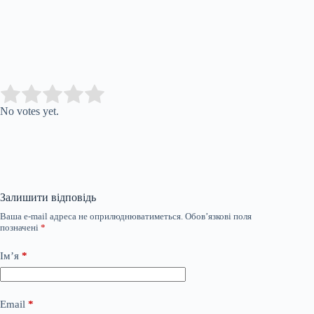
Submit Rating
Rate this item:
No votes yet.
Залишити відповідь
Ваша e-mail адреса не оприлюднюватиметься.
Обов’язкові поля
позначені
*
Ім’я
*
Email
*