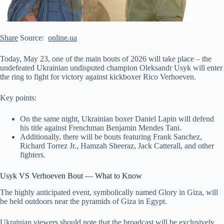
Share
Source:
online.ua
Today, May 23, one of the main bouts of 2026 will take place – the
undefeated Ukrainian undisputed champion Oleksandr Usyk will enter
the ring to fight for victory against kickboxer Rico Verhoeven.
Key points:
On the same night, Ukrainian boxer Daniel Lapin will defend
his title against Frenchman Benjamin Mendes Tani.
Additionally, there will be bouts featuring Frank Sanchez,
Richard Torrez Jr., Hamzah Sheeraz, Jack Catterall, and other
fighters.
Usyk VS Verhoeven Bout
— What to Know
The highly anticipated event, symbolically named Glory in Giza, will
be held outdoors near the pyramids of Giza in Egypt.
Ukrainian viewers should note that the broadcast will be exclusively