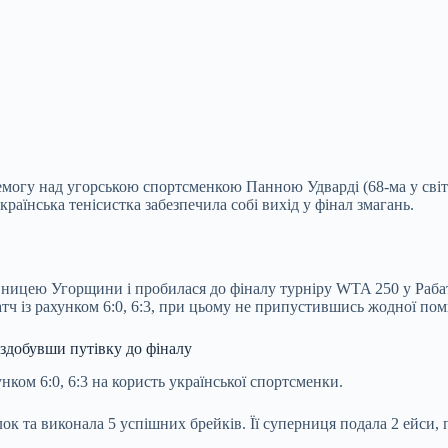
еремогу над угорською спортсменкою Панною Удварді (68-ма у св
раїнська тенісистка забезпечила собі вихід у фінал змагань.
вницею Угорщини і пробилася до фіналу турніру WTA 250 у Рабат
тч із рахунком 6:0, 6:3, при цьому не припустившись жодної пом
, здобувши путівку до фіналу
ком 6:0, 6:3 на користь української спортсменки.
лок та виконала 5 успішних брейків. Її суперниця подала 2 ейси