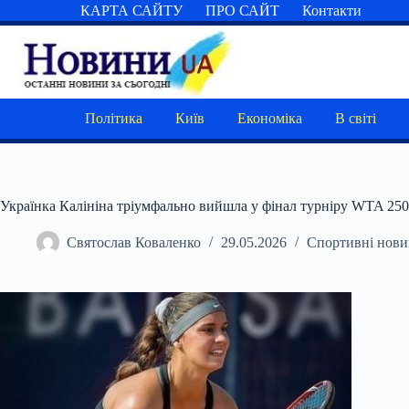
Перейти
КАРТА САЙТУ
ПРО САЙТ
Контакти
до
вмісту
Політика
Київ
Економіка
В світі
Українка Калініна тріумфально вийшла у фінал турніру WTA 250
Святослав Коваленко
29.05.2026
Спортивні нов