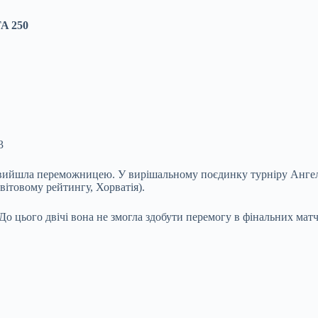
TA 250
3
акож вийшла переможницею. У вирішальному поєдинку турніру Ан
вітовому рейтингу, Хорватія).
. До цього двічі вона не змогла здобути перемогу в фінальних матч