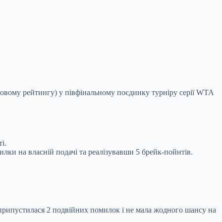
ітовому рейтингу) у півфінальному поєдинку турніру серії WTA
і.
илки на власній подачі та реалізувавши 5 брейк-пойнтів.
, припустилася 2 подвійних помилок і не мала жодного шансу на