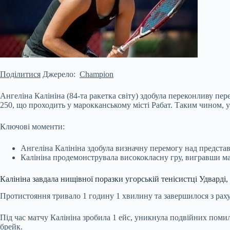
Поділитися
Джерело:
Champion
Ангеліна Калініна (84-та ракетка світу) здобула переконливу п
250, що проходить у марокканському місті Рабат. Таким чином, ук
Ключові моменти:
Ангеліна Калініна здобула визначну перемогу над предста
Калініна продемонструвала
висококласну гру, вигравши ма
Калініна завдала нищівної поразки угорській тенісистці Удварді
Протистояння тривало 1 годину 1 хвилину та завершилося з рахун
Під час матчу Калініна зробила 1 ейс, уникнула подвійних поми
брейк.