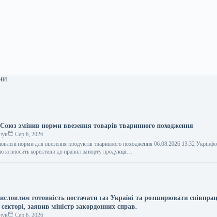
ни
Союз змінив норми ввезення товарів тваринного походження
чук
Сер 6, 2026
овлені норми для ввезення продуктів тваринного походження 06.08.2026 13:32 Укрінф
нота вносить корективи до правил імпорту продукції…
исловлює готовність постачати газ Україні та розширювати співпра
секторі, заявив міністр закордонних справ.
чук
Сер 6, 2026