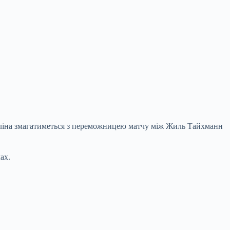
геліна змагатиметься з переможницею матчу між Жиль Тайхманн
ах.