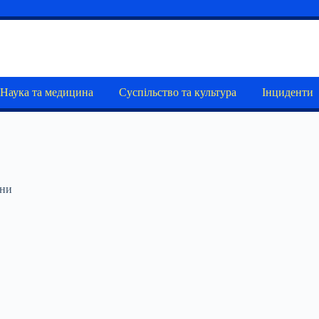
Наука та медицина
Суспільство та культура
Інциденти
ини