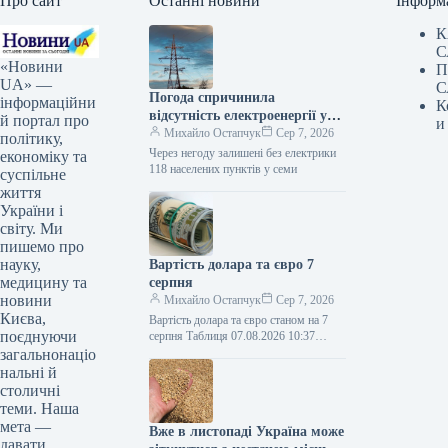
Про сайт
Останні новини
Інформ
К
С
«Новини
П
UA» —
С
Погода спричинила
інформаційни
К
відсутність електроенергії у
й портал про
и
118 населених пунктах шести
Михайло Остапчук
Сер 7, 2026
політику,
областей.
Через негоду залишені без електрики
економіку та
118 населених пунктів у семи
суспільне
життя
України і
світу. Ми
пишемо про
науку,
Вартість долара та євро 7
медицину та
серпня
новини
Михайло Остапчук
Сер 7, 2026
Києва,
Вартість долара та євро станом на 7
поєднуючи
серпня Таблиця 07.08.2026 10:37
Укрінформ Долар офіційно став
загальнонаціо
дорожчим на 8 копійок, євро…
нальні й
столичні
теми. Наша
мета —
Вже в листопаді Україна може
давати