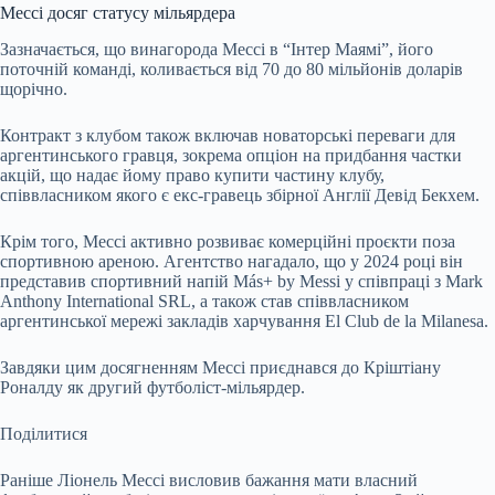
Мессі досяг статусу мільярдера
Зазначається, що винагорода Мессі в “Інтер Маямі”, його
поточній команді, коливається від 70 до 80 мільйонів доларів
щорічно.
Контракт з клубом також включав новаторські переваги для
аргентинського гравця, зокрема опціон на придбання частки
акцій, що надає йому право купити частину клубу,
співвласником якого є екс-гравець збірної Англії Девід Бекхем.
Крім того, Мессі активно розвиває комерційні проєкти поза
спортивною ареною. Агентство нагадало, що у 2024 році він
представив спортивний напій Más+ by Messi у співпраці з Mark
Anthony International SRL, а також став співвласником
аргентинської мережі закладів харчування El Club de la Milanesa.
Завдяки цим досягненням Мессі приєднався до Кріштіану
Роналду як другий футболіст-мільярдер.
Поділитися
Раніше Ліонель Мессі висловив бажання мати власний