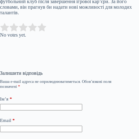
футбольний клуб після завершення ігрової кар’єри. За його
словами, він прагнув би надати нові можливості для молодих
талантів.
Submit Rating
Rate this item:
No votes yet.
Залишити відповідь
Ваша e-mail адреса не оприлюднюватиметься.
Обов’язкові поля
позначені
*
Ім’я
*
Email
*