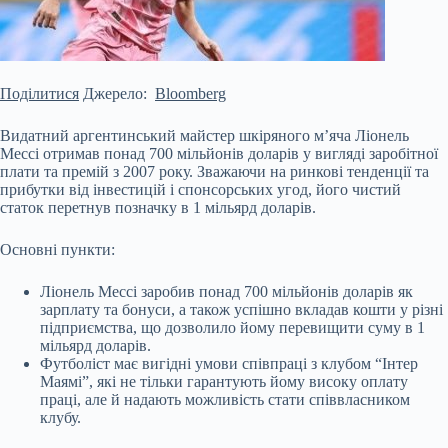
Поділитися
Джерело:
Bloomberg
Видатний аргентинський майстер шкіряного м’яча Ліонель
Мессі отримав понад 700 мільйонів доларів у вигляді заробітної
плати та премій з 2007 року. Зважаючи на ринкові тенденції та
прибутки від інвестицій і спонсорських угод, його чистий
статок перетнув позначку в 1 мільярд доларів.
Основні пункти:
Ліонель Мессі заробив понад 700 мільйонів доларів як
зарплату та бонуси, а також успішно вкладав кошти у різні
підприємства, що дозволило йому перевищити суму в 1
мільярд доларів.
Футболіст має вигідні умови співпраці з клубом “Інтер
Маямі”, які не тільки гарантують йому високу оплату
праці, але й надають можливість стати співвласником
клубу.