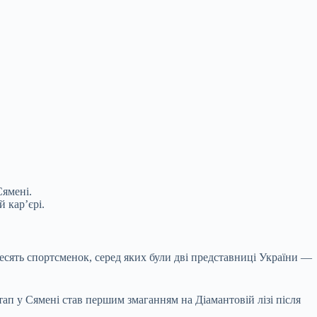
Сямені.
 кар’єрі.
 десять спортсменок, серед яких були дві представниці України —
тап у Сямені став першим змаганням на Діамантовій лізі після