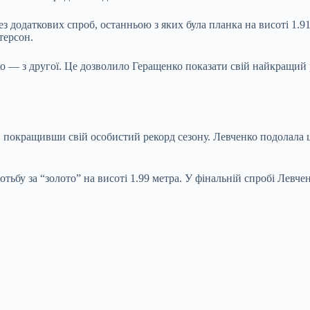
з додаткових спроб, останньою з яких була планка на висоті 1.91
терсон.
о — з другої. Це дозволило Геращенко показати свій найкращий р
и, покращивши свій особистий рекорд сезону. Левченко подолала
ьбу за “золото” на висоті 1.99 метра. У фінальній спробі Левче