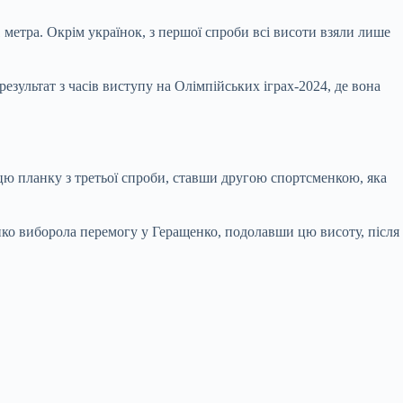
 метра. Окрім українок, з першої спроби всі висоти взяли лише
езультат з часів виступу на Олімпійських іграх-2024, де вона
 цю планку з третьої спроби, ставши другою спортсменкою, яка
нко виборола перемогу у Геращенко, подолавши цю висоту, після