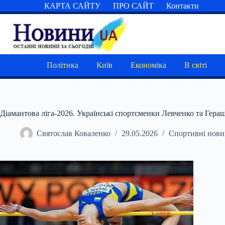
Перейти
КАРТА САЙТУ
ПРО САЙТ
Контакти
до
вмісту
Політика
Київ
Економіка
В світі
Діамантова ліга-2026. Українські спортсменки Левченко та Гера
Святослав Коваленко
29.05.2026
Спортивні нов