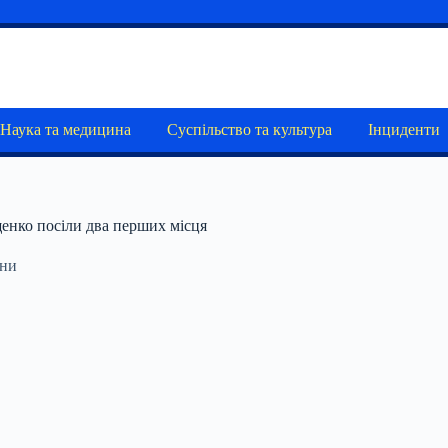
Наука та медицина
Суспільство та культура
Інциденти
щенко посіли два перших місця
ини