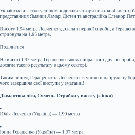
Українські атлетки успішно подолали чотири початкові висоти бе
представниця Ямайки Ламарі Дістен та австралійка Елеанор Пат
Висоту 1.94 метра Левченко здолала з першої спроби, а Геращенк
стрибнула на 1.95 метра.
Поділитися
На висоті 1.97 метра Геращенко також впоралася з другої спроб
досягла такого результату в цьому секторі.
Таким чином, Геращенко та Левченко вступили в напружену борот
чого завершила свої виступи у змаганні!
Діамантова ліга, Сямень. Стрибки у висоту (жінки)
Юлія Левченко (Україна) — 1.99 метра
Ірина Геращенко (Україна) — 1.97 метра