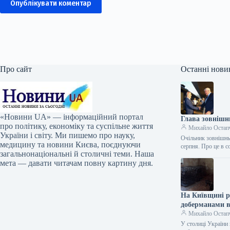
Опублікувати коментар
Про сайт
Останні нови
«Новини UA» — інформаційний портал
Глава зовнішн
про політику, економіку та суспільне життя
Михайло Остап
України і світу. Ми пишемо про науку,
Очільник зовнішнь
медицину та новини Києва, поєднуючи
серпня. Про це в 
загальнонаціональні й столичні теми. Наша
мета — давати читачам повну картину дня.
На Київщині р
доберманами в
Михайло Остап
У столиці України 