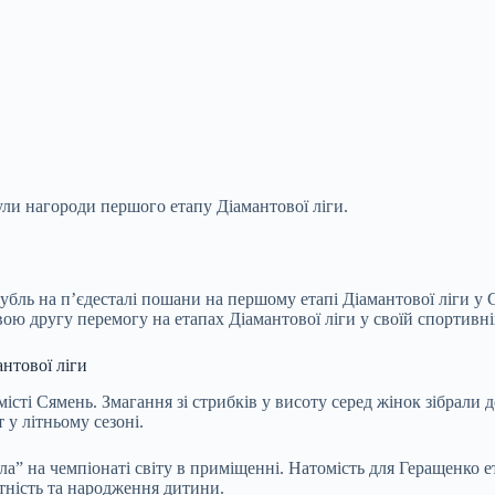
ули нагороди першого етапу Діамантової ліги.
бль на п’єдесталі пошани на першому етапі Діамантової ліги у 
ою другу перемогу на етапах Діамантової ліги у своїй спортивній
нтової ліги
місті Сямень. Змагання зі стрибків у висоту серед жінок зібрали
 у літньому сезоні.
ла” на чемпіонаті світу в приміщенні. Натомість для Геращенко е
ітність та народження дитини.