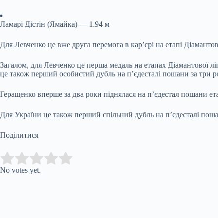
Ламарі Дістін (Ямайка) — 1.94 м
Для Левченко це вже друга перемога в кар’єрі на етапі Діамантов
Загалом, для Левченко це перша медаль на етапах Діамантової лі
це також перший особистий дубль на п’єдесталі пошани за три ро
Геращенко вперше за два роки піднялася на п’єдестал пошани ета
Для України це також перший спільний дубль на п’єдесталі пошан
Поділитися
Submit Rating
Rate this item:
No votes yet.