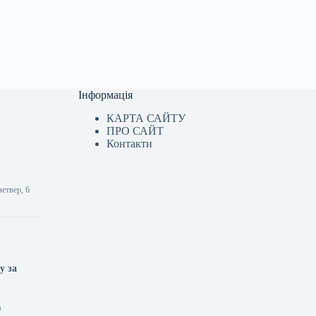
Інформація
КАРТА САЙТУ
ПРО САЙТ
Контакти
етвер, 6
у за
в