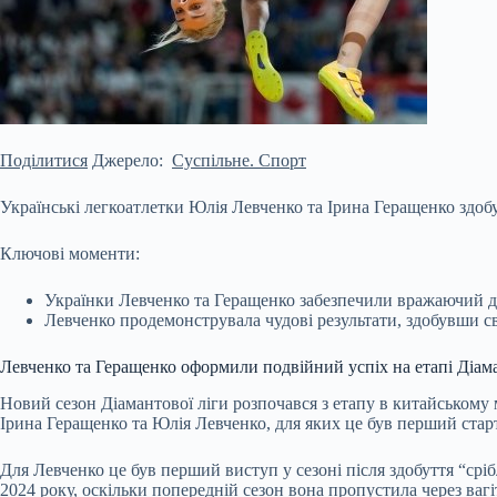
Поділитися
Джерело:
Суспільне. Спорт
Українські легкоатлетки Юлія Левченко та Ірина Геращенко здоб
Ключові моменти:
Українки Левченко та Геращенко забезпечили вражаючий ду
Левченко продемонструвала чудові результати, здобувши св
Левченко та Геращенко оформили подвійний успіх на етапі Діама
Новий сезон
Діамантової ліги розпочався з етапу в китайському 
Ірина Геращенко та Юлія Левченко, для яких це був перший старт
Для Левченко це був перший виступ у сезоні після здобуття “сріб
2024 року, оскільки попередній сезон вона пропустила через ваг