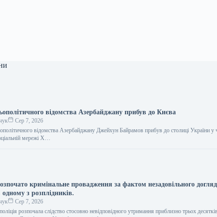
ни
ьополітичного відомства Азербайджану прибув до Києва
чук
Сер 7, 2026
ополітичного відомства Азербайджану Джейхун Байрамов прибув до столиці України у ч
соціальній мережі Х…
озпочато кримінальне провадження за фактом незадовільного догляд
 одному з розплідників.
чук
Сер 7, 2026
поліція розпочала слідство стосовно невідповідного утримання приблизно трьох десяткі