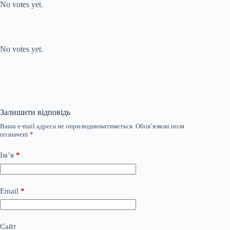
No votes yet.
Submit Rating
Rate this item:
No votes yet.
Залишити відповідь
Ваша e-mail адреса не оприлюднюватиметься.
Обов’язкові поля
позначені
*
Ім’я
*
Email
*
Сайт