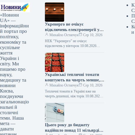
К
С
«Новини
П
UA» —
С
Укренерго не очікує
інформаційни
К
відключень електроенергії у
й портал про
и
вівторок
Михайло Остапчук
Сер 10, 2026
політику,
НЕК “Укренерго” не очікує
економіку та
відключень у вівторок 10.08.2026
суспільне
18:32 Укрінформ У вівторок, 11
життя
серпня, в Україні не передбачаються
України і
обмеження у…
світу. Ми
пишемо про
науку,
Українські тепличні томати
медицину та
коштують на чверть менше,
новини
ніж минулого року.
Михайло Остапчук
Сер 10, 2026
Києва,
Тепличні томати в Україні вже на
поєднуючи
чверть дешевші, ніж торік 10.08.2026
18:34 Укрінформ На українському
загальнонаціо
ринку тепличні томати реалізують за…
нальні й
столичні
теми. Наша
мета —
Цього року до бюджету
давати
надійшло понад 11 мільярдів
читачам