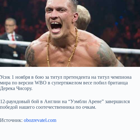
Усик 1 ноября в бою за титул претендента на титул чемпиона
мира по версии WBO в супертяжелом весе побил британца
Дерека Чисору.
12-раундовый бой в Англии на “Уэмбли Арене” завершился
победой нашего соотечественника по очкам.
Источник:
obozrevatel.com
Submit Rating
Rate this item: