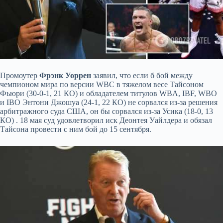
Промоутер
Фрэнк Уоррен
заявил, что если б бой между
чемпионом мира по версии WBC в тяжелом весе Тайсоном
Фьюри (30-0-1, 21 КО) и обладателем титулов WBA, IBF, WBO
и IBO Энтони Джошуа (24-1, 22 КО) не сорвался из-за решения
арбитражного суда США, он бы сорвался из-за Усика (18-0, 13
КО) . 18 мая суд
удовлетворил иск Деонтея Уайлдера и обязал
Тайсона провести с ним бой до 15 сентября.