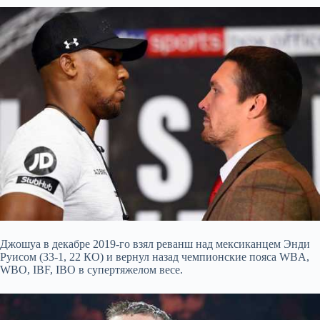
Джошуа в декабре 2019-го взял реванш над мексиканцем Энди
Руисом (33-1, 22 КО) и вернул назад чемпионские пояса WBA,
WBO, IBF, IBO в супертяжелом весе.