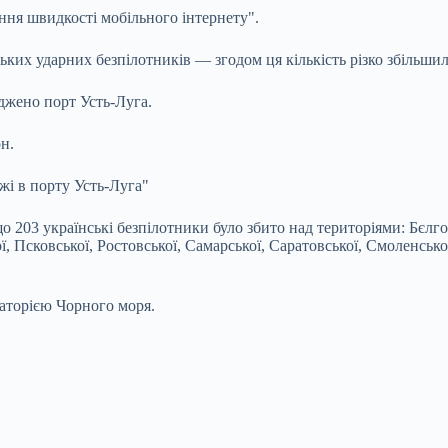
ння швидкості мобільного інтернету".
ких ударних безпілотників — згодом ця кількість різко збільшил
джено порт Усть-Луга.
н.
жі в порту Усть-Луга"
 203 українські безпілотники було збито над територіями: Бєлгор
, Псковської, Ростовської, Самарської, Саратовської, Смоленської
ваторією Чорного моря.