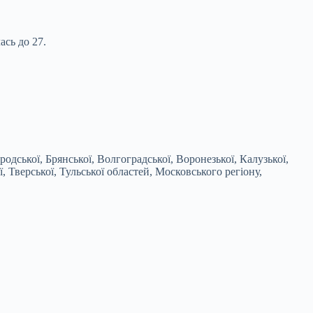
ась до 27.
одської, Брянської, Волгоградської, Воронезької, Калузької,
, Тверської, Тульської областей, Московського регіону,