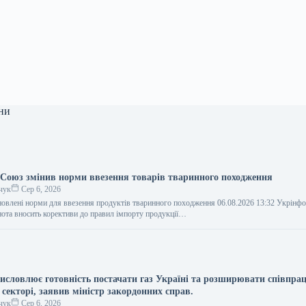
ни
Союз змінив норми ввезення товарів тваринного походження
чук
Сер 6, 2026
овлені норми для ввезення продуктів тваринного походження 06.08.2026 13:32 Укрінф
нота вносить корективи до правил імпорту продукції…
исловлює готовність постачати газ Україні та розширювати співпра
секторі, заявив міністр закордонних справ.
чук
Сер 6, 2026