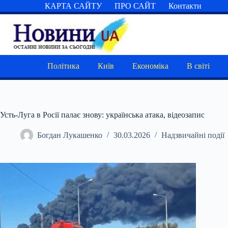
Перейти
КАРТА САЙТУ
ПРО САЙТ
Контакти
до
вмісту
Політика
Київ
Економіка
В світі
Усть-Луга в Росії палає знову: українська атака, відеозапис
Богдан Лукашенко
30.03.2026
Надзвичайні події