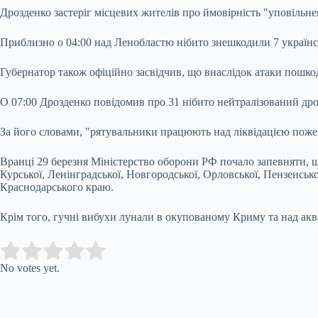
Дрозденко застеріг місцевих жителів про ймовірність "уповільне
Приблизно о 04:00 над Ленобластю нібито знешкодили 7 українсь
Губернатор також офіційно засвідчив, що внаслідок атаки пошко
О 07:00 Дрозденко повідомив про 31 нібито нейтралізований дро
За його словами, "рятувальники працюють над ліквідацією поже
Вранці 29 березня Міністерство оборони РФ почало запевняти, що
Курської, Ленінградської, Новгородської, Орловської, Пензенської
Краснодарського краю.
Крім того, гучні вибухи лунали в окупованому Криму та над ак
Submit Rating
Rate this item:
No votes yet.