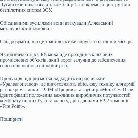
Луганській областях, а також бійці 1-го окремого центру Сил
безпілотних систем ЗСУ.
Об’єднаними зусиллями вони атакували Алчевський
металургійний комбінат.
Слід розуміти, що це трапилось вже вдруге за останній місяць.
Як відзначають в СБУ, мова йде про один з ключових
промислових об’єктів, який ворог залучив до забезпечення
свого оборонного виробництва.
Продукція підприємства надходить на російський
«Уралвагонзавод», де виготовляють військову техніку для армії
рф, зокрема танки Т-90М «Прорив» та гаубиці «Мста-С». Після
ідентифікації положення важливих виробничих потужностей
комбінату по них було завдано ударів дронами FP-2 компанії
«Fire Point».
Поширити