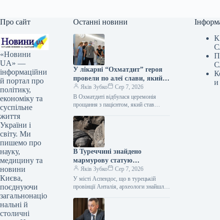
Про сайт
Останні новини
Інформ
К
С
«Новини
П
UA» —
С
У лікарні “Охматдит” героя
інформаційни
К
провели по алеї слави, який
й портал про
и
став посмертним донором
Яків Зубко
Сер 7, 2026
політику,
В Охматдиті відбулася церемонія
економіку та
прощання з пацієнтом, який став
суспільне
посмертним донором. Про це
життя
пресслужба Національної дитячої
України і
спеціалізованої лікарні “Охматдит”
світу. Ми
поінформувала…
пишемо про
науку,
В Туреччині знайдено
медицину та
мармурову статую
новини
давньогрецького бога
Яків Зубко
Сер 7, 2026
Києва,
зцілення, що датується 1800
У місті Аспендос, що в турецькій
поєднуючи
роками.
провінції Анталія, археологи знайшли
мармурову статую, яка відтворює
загальнонаціо
образ давньогрецького божества
нальні й
медицини Асклепія та…
столичні