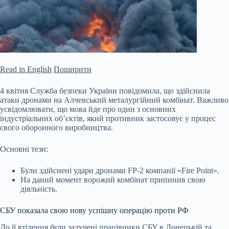
Read in English
Поширити
4 квітня Служба безпеки України повідомила, що здійснила
атаки дронами на Алчевський металургійний комбінат. Важливо
усвідомлювати, що мова йде про один з основних
індустріальних об’єктів, який противник застосовує у процес
свого оборонного виробництва.
Основні тези:
Були здійснені удари дронами FP-2 компанії «Fire Point».
На даний момент ворожий комбінат припинив свою
діяльність.
СБУ показала свою нову успішну операцію проти РФ
До її втілення були
залучені працівники СБУ в Донецькій та