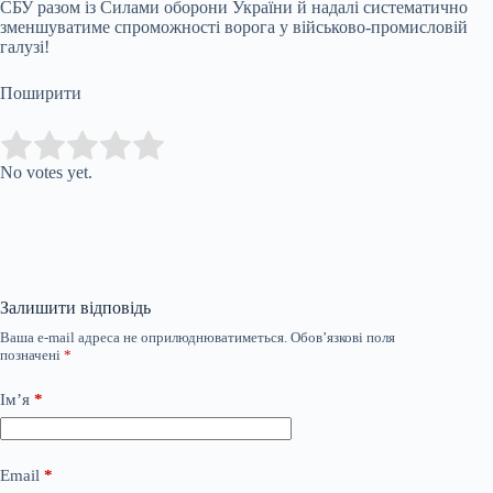
СБУ разом із Силами оборони України й надалі систематично
зменшуватиме спроможності ворога у військово-промисловій
галузі!
Поширити
Submit Rating
Rate this item:
No votes yet.
Залишити відповідь
Ваша e-mail адреса не оприлюднюватиметься.
Обов’язкові поля
позначені
*
Ім’я
*
Email
*