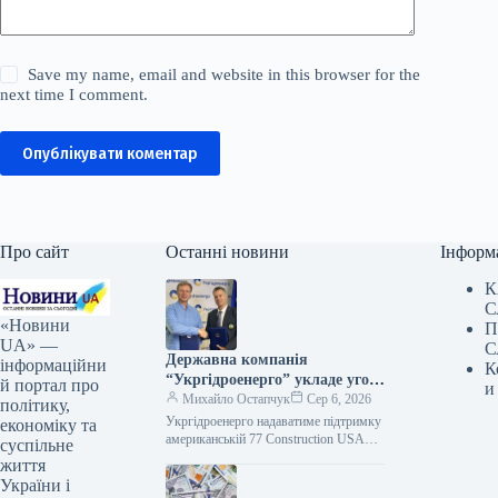
Save my name, email and website in this browser for the
next time I comment.
Опублікувати коментар
Про сайт
Останні новини
Інформ
К
С
«Новини
П
UA» —
С
Державна компанія
інформаційни
К
“Укргідроенерго” укладе угоду
й портал про
и
про співпрацю з
Михайло Остапчук
Сер 6, 2026
політику,
американським
Укргідроенерго надаватиме підтримку
економіку та
підприємством 77
американській 77 Construction USA
суспільне
CORP 06.08.2026 13:24 Укрінформ
Construction USA CORP.
життя
ПрАТ "Укргідроенерго" та
України і
американська компанія 77 Construction