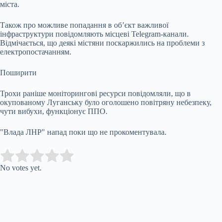
міста.
Також про можливе попадання в об’єкт важливої
інфраструктури повідомляють місцеві Telegram-канали.
Відмічається, що деякі містяни поскаржились на проблеми з
електропостачанням.
Поширити
Трохи раніше моніторингові ресурси повідомляли, що в
окупованому Луганську було оголошено повітряну небезпеку,
чути вибухи, функціонує ППО.
"Влада ЛНР" напад поки що не прокоментувала.
Submit Rating
Rate this item:
No votes yet.