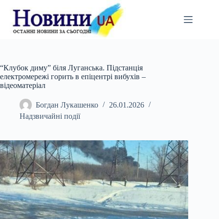
Перейти
до
вмісту
“Клубок диму” біля Луганська. Підстанція
електромережі горить в епіцентрі вибухів –
відеоматеріал
Богдан Лукашенко
26.01.2026
Надзвичайні події