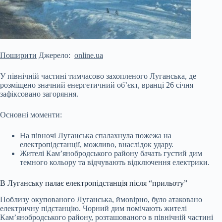
Поширити
Джерело:
online.ua
У північній частині тимчасово захопленого Луганська, де
розміщено значний енергетичний об’єкт, вранці 26 січня
зафіксовано загоряння.
Основні моменти:
На півночі Луганська спалахнула пожежа на
електропідстанції, можливо, внаслідок удару.
Жителі Кам’янобродського району бачать густий дим
темного кольору та відчувають відключення електрики.
В Луганську палає електропідстанція після “прильоту”
Поблизу окупованого Луганська, ймовірно, було атаковано
електричну
підстанцію. Чорний дим помічають жителі
Кам’янобродського району, розташованого в північній частині