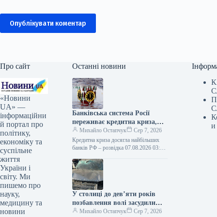
Опублікувати коментар
Про сайт
Останні новини
Інформ
К
С
«Новини
П
UA» —
С
Банківська система Росії
інформаційни
К
переживає кредитна криза,
й портал про
и
що торкнулася провідних
Михайло Остапчук
Сер 7, 2026
політику,
фінансових установ.
Кредитна криза досягла найбільших
економіку та
банків РФ – розвідка 07.08.2026 03:10
суспільне
Укрінформ Найбільший банк РФ,
життя
«Сбер», у фінансовій звітності за
України і
перше…
світу. Ми
пишемо про
науку,
У столиці до дев’яти років
медицину та
позбавлення волі засудили
новини
громадянку РФ, яка
Михайло Остапчук
Сер 7, 2026