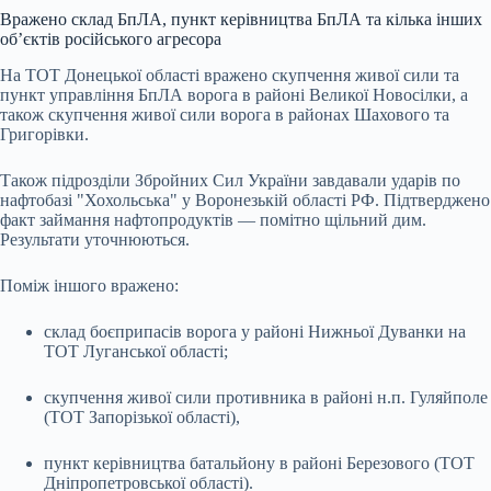
Вражено склад БпЛА, пункт керівництва БпЛА та кілька інших
об’єктів російського агресора
На ТОТ Донецької області вражено скупчення живої сили та
пункт управління БпЛА ворога в районі Великої Новосілки, а
також скупчення живої сили ворога в районах Шахового та
Григорівки.
Також підрозділи Збройних Сил України завдавали ударів по
нафтобазі "Хохольська" у Воронезькій області РФ. Підтверджено
факт займання нафтопродуктів — помітно щільний дим.
Результати уточнюються.
Поміж іншого вражено:
склад боєприпасів ворога у районі Нижньої Дуванки на
ТОТ Луганської області;
скупчення живої сили противника в районі н.п. Гуляйполе
(ТОТ Запорізької області),
пункт керівництва батальйону в районі Березового (ТОТ
Дніпропетровської області).