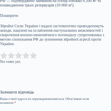
РФ — підтверджено займання на площі близько 6 200 м² та
пошкодження трьох резервуарів (10 000 м³).
Поширити
Збройні Сили України і надалі систематично проводитимуть
заходи, націлені на ослаблення наступальних можливостей і
скорочення воєнно-економічного потенціалу супротивника з
метою спонукання РФ до зупинення збройної агресії проти
України.
Submit Rating
Rate this item:
No votes yet.
Залишити відповідь
Ваша e-mail адреса не оприлюднюватиметься.
Обов’язкові поля
позначені
*