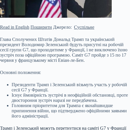
Read in English
Поширити
Джерело:
Суспільне
Глава Сполучених Штатів Дональд Трамп та український
президент Володимир Зеленський будуть присутні на робочій
сесії групи G7, що проходитиме у Франції, і не виключено їхню
зустріч поза офіційною програмою. Саміт G7 пройде з 15 по 17
червня у французькому місті Евіан-ле-Бен.
Основні положення:
Президенти Трамп і Зеленський візьмуть участь у робочій
сесії G7 у Франції.
Існує ймовірність зустрічі в неофіційній обстановці, проте
двостороння зустріч
наразі не передбачена.
Головним пріоритетом для Трампа є якнайшвидше
припинення війни, що підтверджено офіційними заявами
його адміністрації.
Трамп і Зеленський можуть перетнутися на саміті G7 у Франції