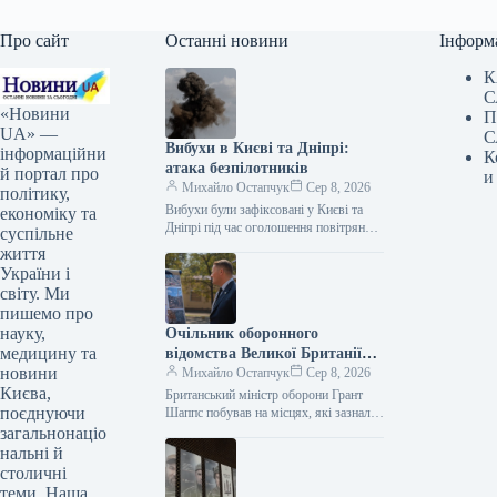
Про сайт
Останні новини
Інформ
К
С
«Новини
П
UA» —
С
Вибухи в Києві та Дніпрі:
інформаційни
К
атака безпілотників
й портал про
и
Михайло Остапчук
Сер 8, 2026
політику,
Вибухи були зафіксовані у Києві та
економіку та
Дніпрі під час оголошення повітряної
суспільне
тривоги. Цю інформацію
життя
підтверджують представники ЗМІ, які
України і
працюють на…
світу. Ми
пишемо про
науку,
Очільник оборонного
медицину та
відомства Великої Британії
новини
Грант Шеппс побував у Києві,
Михайло Остапчук
Сер 8, 2026
Києва,
оглядаючи наслідки
Британський міністр оборони Грант
поєднуючи
російських атак.
Шаппс побував на місцях, які зазнали
російських атак у Києві. За
загальнонаціо
інформацією Укрінформу, це стало
нальні й
відомо…
столичні
теми. Наша