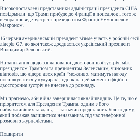
Високопоставлені представники адміністрації президента США
повідомили, що Трамп прибуде до Франції в понеділок і того ж
вечора проведе зустріч з президентом Франції Емманюелем
Макроном.
16 червня американський президент візьме участь у робочій сесії
лідерів G7, до якої також доєднається український президент
Володимир Зеленський.
На запитання щодо запланованої двосторонньої зустрічі між
президентом Трампом та президентом Зеленським, чиновник
відповів, що лідери двох країн “можливо, матимуть нагоду
поспілкуватися у кулуарах”, однак на цей момент офіційна
двостороння зустріч не внесена до розкладу.
Ми прагнемо, аби війна завершилася якнайшвидше. Це те, що є
пріоритетом для Президента Трампа, одним з його
найважливіших завдань, — зазначив представник Білого дому,
який побажав залишитися неназваним, під час телефонної
розмови з журналістами.
Поширити