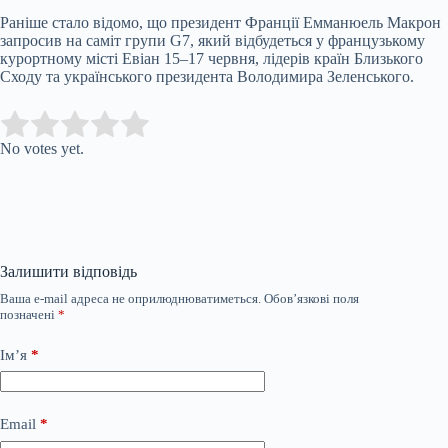
Раніше стало відомо, що президент Франції Емманюель Макрон
запросив на саміт групи G7, який відбудеться у французькому
курортному місті Евіан 15–17 червня, лідерів країн Близького
Сходу та українського президента Володимира Зеленського.
Submit Rating
Rate this item:
No votes yet.
Залишити відповідь
Ваша e-mail адреса не оприлюднюватиметься.
Обов’язкові поля
позначені
*
Ім’я
*
Email
*