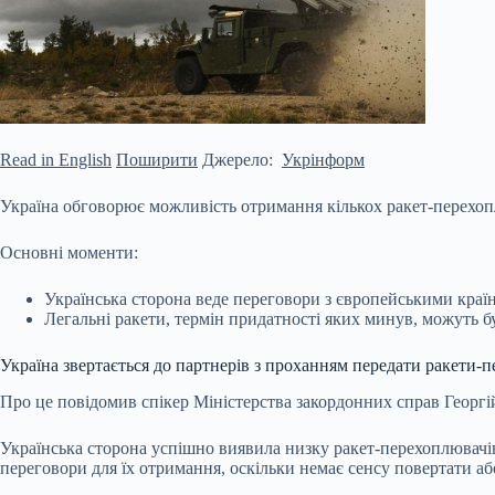
Read in English
Поширити
Джерело:
Укрінформ
Україна обговорює можливість отримання кількох ракет-перехоплю
Основні моменти:
Українська сторона веде переговори з європейськими країна
Легальні ракети, термін придатності яких минув, можуть бу
Україна звертається до партнерів
з проханням передати ракети-пе
Про це повідомив спікер Міністерства закордонних справ Георгі
Українська сторона успішно виявила низку ракет-перехоплювачів,
переговори для їх отримання, оскільки немає сенсу повертати або