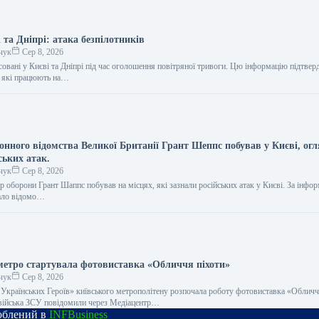
 та Дніпрі: атака безпілотників
чук
Сер 8, 2026
совані у Києві та Дніпрі під час оголошення повітряної тривоги. Цю інформацію підтве
, які працюють на…
онного відомства Великої Британії Грант Шеппс побував у Києві, ог
ських атак.
чук
Сер 8, 2026
р оборони Грант Шаппс побував на місцях, які зазнали російських атак у Києві. За інфо
тало відомо…
метро стартувала фотовиставка «Обличчя піхоти»
чук
Сер 8, 2026
 Українських Героїв» київського метрополітену розпочала роботу фотовиставка «Обличч
війська ЗСУ повідомили через Медіацентр…
роблений в
INFBusiness