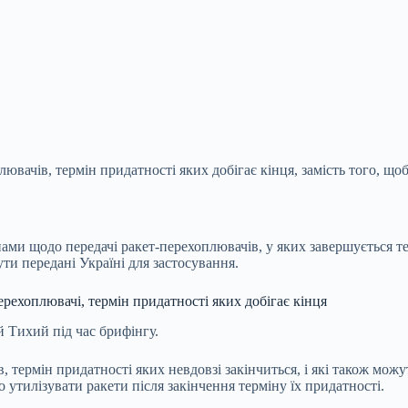
вачів, термін придатності яких добігає кінця, замість того, щоб
ми щодо передачі ракет-перехоплювачів, у яких завершується термі
ти передані Україні для застосування.
рехоплювачі, термін придатності яких добігає кінця
й Тихий під час брифінгу.
 термін придатності яких невдовзі закінчиться, і які також можу
 утилізувати ракети після закінчення терміну їх придатності.