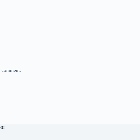
 I comment.
ни