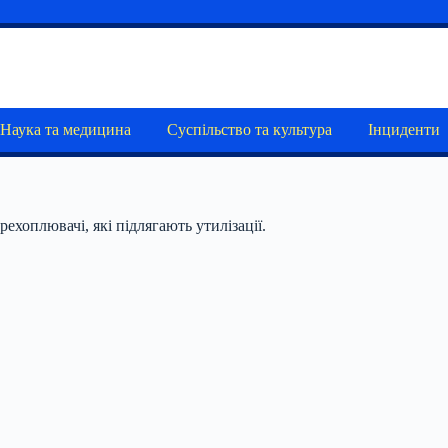
Наука та медицина
Суспільство та культура
Інциденти
хоплювачі, які підлягають утилізації.