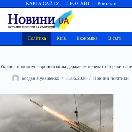
Перейти
КАРТА САЙТУ
ПРО САЙТ
Контакти
до
вмісту
Політика
Київ
Економіка
В світі
Україна пропонує європейським державам передати їй ракети-пере
Богдан Лукашенко
11.06.2026
Новини політики