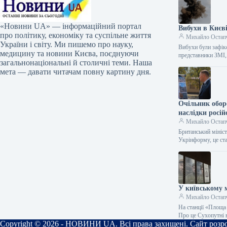
«Новини UA» — інформаційний портал
Вибухи в Києві
про політику, економіку та суспільне життя
Михайло Остап
України і світу. Ми пишемо про науку,
Вибухи були зафік
медицину та новини Києва, поєднуючи
представники ЗМІ
загальнонаціональні й столичні теми. Наша
мета — давати читачам повну картину дня.
Очільник обор
наслідки росій
Михайло Остап
Британський мініст
Укрінформу, це с
У київському 
Михайло Остап
На станції «Площа
Про це Сухопутні 
Copyright © 2026 - НОВИНИ UA. Всі права захищені. Сайт роз