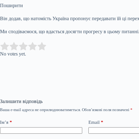
Поширити
Він додав, що натомість Україна пропонує передавати їй ці пер
Ми сподіваємося, що вдасться досягти прогресу в цьому питанні
Submit Rating
Rate this item:
No votes yet.
Залишити відповідь
Ваша e-mail адреса не оприлюднюватиметься.
Обов’язкові поля позначені
*
Ім’я
*
Email
*