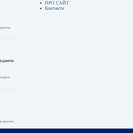
ПРО САЙТ
Контакти
рджують
лядаючи
рмацією
я піхоти».