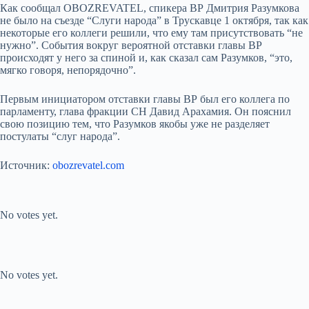
Как сообщал OBOZREVATEL, спикера ВР Дмитрия Разумкова
не было на съезде “Слуги народа” в Трускавце 1 октября, так как
некоторые его коллеги решили, что ему там присутствовать “не
нужно”. События вокруг вероятной отставки главы ВР
происходят у него за спиной и, как сказал сам Разумков, “это,
мягко говоря, непорядочно”.
Первым инициатором отставки главы ВР был его коллега по
парламенту, глава фракции СН Давид Арахамия. Он пояснил
свою позицию тем, что Разумков якобы уже не разделяет
постулаты “слуг народа”.
Источник:
obozrevatel.com
Submit Rating
Rate this item:
No votes yet.
Submit Rating
Rate this item:
No votes yet.