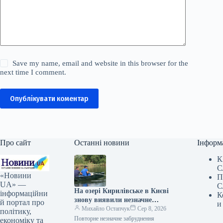
Save my name, email and website in this browser for the
next time I comment.
Опублікувати коментар
Про сайт
Останні новини
Інформ
К
С
«Новини
П
UA» —
С
На озері Кирилівське в Києві
інформаційни
К
знову виявили незначне
й портал про
и
забруднення після нападу
Михайло Остапчук
Сер 8, 2026
політику,
росіян.
Повторне незначне забруднення
економіку та