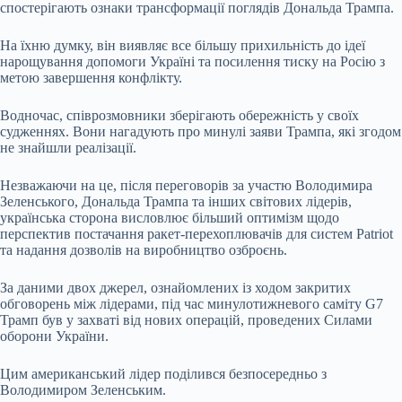
спостерігають ознаки трансформації поглядів Дональда Трампа.
На їхню думку, він виявляє все більшу прихильність до ідеї
нарощування допомоги Україні та посилення тиску на Росію з
метою завершення конфлікту.
Водночас, співрозмовники зберігають обережність у своїх
судженнях. Вони нагадують про минулі заяви Трампа, які згодом
не знайшли реалізації.
Незважаючи на це, після переговорів за участю Володимира
Зеленського, Дональда Трампа та інших світових лідерів,
українська сторона висловлює більший оптимізм щодо
перспектив постачання ракет-перехоплювачів для систем Patriot
та надання дозволів на виробництво озброєнь.
За даними двох джерел, ознайомлених із ходом закритих
обговорень між лідерами, під час минулотижневого саміту G7
Трамп був у захваті від нових операцій, проведених Силами
оборони України.
Цим американський лідер поділився безпосередньо з
Володимиром Зеленським.