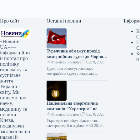
Про сайт
Останні новини
Інформ
К
С
«Новини
П
UA» —
С
Туреччина обмежує прохід
інформаційни
К
комерційних суден до Чорного
й портал про
и
моря
Михайло Остапчук
Сер 9, 2026
політику,
Туреччина обмежує навігацію
економіку та
комерційних суден у напрямку
суспільне
Чорного моря – Bloomberg 08.08.2026
життя
16:33 Укрінформ Туреччина накладає
України і
обмеження на пересування
світу. Ми
комерційних…
пишемо про
науку,
Національна енергетична
медицину та
компанія “Укренерго” не
новини
очікує відключень
Михайло Остапчук
Сер 9, 2026
Києва,
електроенергії в неділю.
Укренерго не очікує відключень
поєднуючи
електроенергії в неділю 08.08.2026
18:45 Укрінформ В Україні в неділю, 9
загальнонаціо
серпня, не передбачається обмеження
нальні й