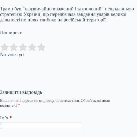
Трамп був "надзвичайно вражений і захоплений" нещодавньою
стратегією України, що передбачала завдання ударів великої
дальності по цілях глибоко на російській території.
Поширити
Submit Rating
Rate this item:
No votes yet.
Залишити відповідь
Ваша e-mail адреса не оприлюднюватиметься.
Обов’язкові поля
позначені
*
Ім’я
*