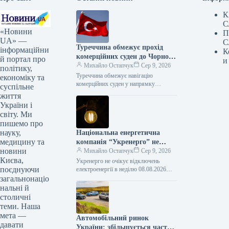
К
С
«Новини
П
UA» —
С
Туреччина обмежує прохід
інформаційни
К
комерційних суден до Чорного
й портал про
и
моря
Михайло Остапчук
Сер 9, 2026
політику,
Туреччина обмежує навігацію
економіку та
комерційних суден у напрямку
суспільне
Чорного моря – Bloomberg 08.08.2026
життя
16:33 Укрінформ Туреччина накладає
України і
обмеження на пересування
світу. Ми
комерційних…
пишемо про
науку,
Національна енергетична
медицину та
компанія “Укренерго” не
новини
очікує відключень
Михайло Остапчук
Сер 9, 2026
Києва,
електроенергії в неділю.
Укренерго не очікує відключень
поєднуючи
електроенергії в неділю 08.08.2026
18:45 Укрінформ В Україні в неділю, 9
загальнонаціо
серпня, не передбачається обмеження
нальні й
використання…
столичні
теми. Наша
мета —
Автомобільний ринок
давати
України: збільшується частка