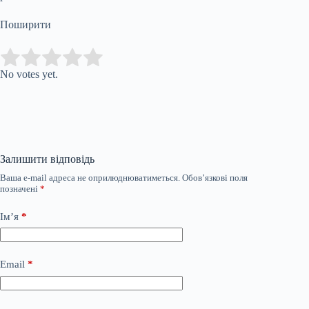
Поширити
Submit Rating
Rate this item:
No votes yet.
Залишити відповідь
Ваша e-mail адреса не оприлюднюватиметься.
Обов’язкові поля
позначені
*
Ім’я
*
Email
*