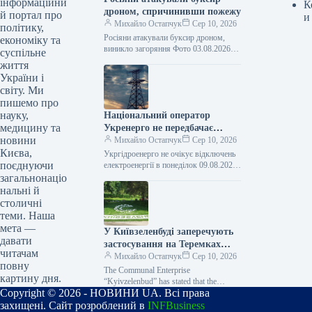
інформаційни
К
дроном, спричинивши пожежу
й портал про
и
Михайло Остапчук
Сер 10, 2026
політику,
Росіяни атакували буксир дроном,
економіку та
виникло загоряння Фото 03.08.2026
суспільне
15:11 Укрінформ Російські сили
життя
вдосвіта 3 серпня атакували
України і
комерційний буксир безпілотником
світу. Ми
типу…
пишемо про
науку,
Національний оператор
медицину та
Укренерго не передбачає
новини
відключень електроенергії у
Михайло Остапчук
Сер 10, 2026
Києва,
понеділок.
Укргідроенерго не очікує відключень
поєднуючи
електроенергії в понеділок 09.08.2026
20:19 Укрінформ В Україні у
загальнонаціо
понеділок, 10 серпня, обмежень у
нальні й
споживанні електричної…
столичні
теми. Наша
мета —
У Київзеленбуді заперечують
давати
застосування на Теремках
читачам
техніки, наданої Великою
Михайло Остапчук
Сер 10, 2026
повну
Британією для Збройних сил
The Communal Enterprise
картину дня.
України.
“Kyivzelenbud” has stated that the
Copyright © 2026 - НОВИНИ UA. Всі права
specialized equipment being used for
work in Teremky was not transferred
захищені. Сайт розроблений в
INFBusiness