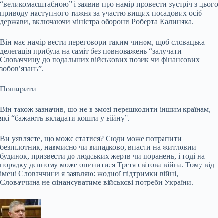
“великомасштабною” і заявив про намір провести зустріч з цього
приводу наступного тижня за участю вищих посадових осіб
держави, включаючи міністра оборони Роберта Калиняка.
Він має намір вести переговори таким чином, щоб словацька
делегація прибула на саміт без повноважень “залучати
Словаччину до подальших військових позик чи фінансових
зобов’язань”.
Поширити
Він також зазначив, що не в змозі перешкодити іншим країнам,
які “бажають вкладати кошти у війну”.
Ви уявляєте, що може статися? Сюди може потрапити
безпілотник, навмисно чи випадково, впасти на житловий
будинок, призвести до людських жертв чи поранень, і тоді на
порядку денному може опинитися Третя світова війна. Тому від
імені Словаччини я заявляю: жодної підтримки війні,
Словаччина не фінансуватиме військові потреби України.