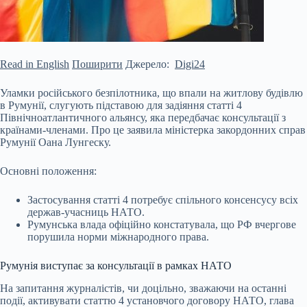
Read in English
Поширити
Джерело:
Digi24
Уламки російського безпілотника, що впали на житлову будівлю
в Румунії, слугують підставою для задіяння статті 4
Північноатлантичного альянсу, яка передбачає консультації з
країнами-членами. Про це заявила міністерка закордонних справ
Румунії Оана Лунгeску.
Основні положення:
Застосування статті 4 потребує спільного консенсусу всіх
держав-учасниць НАТО.
Румунська влада офіційно констатувала, що РФ вчергове
порушила норми міжнародного права.
Румунія
виступає за консультації в рамках НАТО
На запитання журналістів, чи доцільно, зважаючи на останні
події, активувати статтю 4 установчого договору НАТО, глава