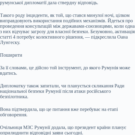
румунської дипломатії дала ствердну відповідь.
Такого роду інциденти, як той, що стався минулої ночі, цілком
виправдовують використання подібних механізмів. Йдеться про
проведення консультацій між державами-союзницями, коли одна
з них відчуває загрозу для власної безпеки. Безумовно, активація
статті 4 потребує колективного рішення, — підкреслила Оана
Лунгeску.
Поширити
За її словами, це дійсно той інструмент, до якого Румунія може
вдатись.
Дипломатку також запитали, чи планується скликання Ради
національної безпеки Румунії після атаки російського
безпілотника.
Вона підтвердила, що це питання вже перебуває на етапі
обговорення.
Очільниця МЗС Румунії додала, що президент країни планує
оприлюднити відповідні заяви сьогодні.