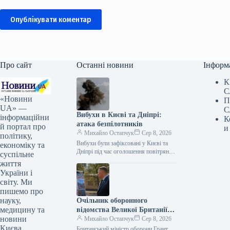
Опублікувати коментар
Про сайт
Останні новини
Інформ
К
С
«Новини
П
UA» —
С
Вибухи в Києві та Дніпрі:
інформаційни
К
атака безпілотників
й портал про
и
Михайло Остапчук
Сер 8, 2026
політику,
Вибухи були зафіксовані у Києві та
економіку та
Дніпрі під час оголошення повітряної
суспільне
тривоги. Цю інформацію
життя
підтверджують представники ЗМІ, які
України і
працюють на…
світу. Ми
пишемо про
науку,
Очільник оборонного
медицину та
відомства Великої Британії
новини
Грант Шеппс побував у Києві,
Михайло Остапчук
Сер 8, 2026
Києва,
оглядаючи наслідки
Британський міністр оборони Грант