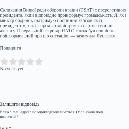
Скликання Вищої ради оборони країни (CSAT) є прерогативою
президента, який відповідно проінформує громадськість. Я, як і
міністр оборони, підтримую постійний зв’язок як із
президентом, так і з прем’єр-міністром та партнерами по
альянсу. Генеральний секретар НАТО також був повністю
поінформований про цю ситуацію, — зазначила Лунгeску.
Поширити
Submit Rating
Rate this item:
No votes yet.
Залишити відповідь
Ваша e-mail адреса не оприлюднюватиметься.
Обов’язкові поля
позначені
*
Ім’я
*