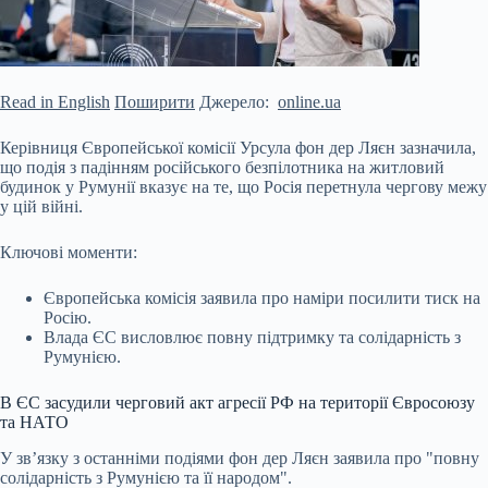
Read in English
Поширити
Джерело:
online.ua
Керівниця Європейської комісії Урсула фон дер Ляєн
зазначила,
що подія з падінням російського безпілотника на житловий
будинок у Румунії вказує на те, що Росія перетнула чергову межу
у цій війні.
Ключові моменти:
Європейська комісія заявила про наміри посилити тиск на
Росію.
Влада ЄС висловлює повну підтримку та солідарність з
Румунією.
В ЄС засудили черговий акт агресії РФ на території Євросоюзу
та НАТО
У зв’язку з останніми подіями фон дер Ляєн заявила про "повну
солідарність з Румунією та її народом".