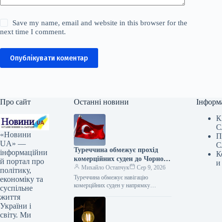
Save my name, email and website in this browser for the
next time I comment.
Опублікувати коментар
Про сайт
Останні новини
Інформ
К
С
«Новини
П
UA» —
С
Туреччина обмежує прохід
інформаційни
К
комерційних суден до Чорного
й портал про
и
моря
Михайло Остапчук
Сер 9, 2026
політику,
Туреччина обмежує навігацію
економіку та
комерційних суден у напрямку
суспільне
Чорного моря – Bloomberg 08.08.2026
життя
16:33 Укрінформ Туреччина накладає
України і
обмеження на пересування
світу. Ми
комерційних…