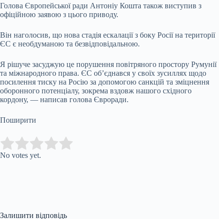
Голова Європейської ради Антоніу Кошта також виступив з
офіційною заявою з цього приводу.
Він наголосив, що нова стадія ескалації з боку Росії на території
ЄС є необдуманою та безвідповідальною.
Я рішуче засуджую це порушення повітряного простору Румунії
та міжнародного права. ЄС об’єднався у своїх зусиллях щодо
посилення тиску на Росію за допомогою санкцій та зміцнення
оборонного потенціалу, зокрема вздовж нашого східного
кордону, — написав голова Євроради.
Поширити
Submit Rating
Rate this item:
No votes yet.
Залишити відповідь