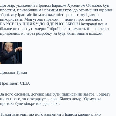
Договір, укладений з Іраном
Бараком Хусейном Обамою, був
простим, привабливим і прямим шляхом до отримання ядерної
зброї, яку Іран міг би мати вже шість років тому і давно
використати. Моя угода з Іраном — повна протилежність:
БАР’ЄР НА ШЛЯХУ ДО ЯДЕРНОЇ ЗБРОЇ! Насправді вони
більше не прагнуть ядерної зброї і не отримають її — ні через
придбання, ні через розробку, ні будь-яким іншим шляхом.
Дональд Трамп
Президент США
За його словами, договір має бути підписаний завтра, і одразу
після цього, як стверджує голова Білого дому, “Ормузька
протока буде відкритою для всіх”.
Трамп зазначає, що його взаємини з Іраном кардинально