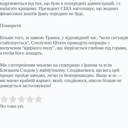
відрізняються від тих, що були в попередніх адміністрацій, і є
набагато кращими. Президент США наголошує, що жодних
фінансових коштів Ірану передано не буде.
Поширити
Більше того, за заявою Трампа, у відповідний час, “коли ситуація
стабілізується”, Сполучені Штати проведуть операцію з
вилучення “ядерного пилу”, що зберігається глибоко під горами,
а потім його знищать.
Ми з нетерпінням чекаємо на співпрацю з Іраном та всім
Близьким Сходом у майбутньому. Сподіваємося, що весь цей
процес пройде швидко, легко та безперешкодно. Якщо ж ні —
ми маємо крайній варіант, який, сподіваюся, ніколи більше не
доведеться застосовувати!
Submit Rating
Rate this item:
No votes yet.