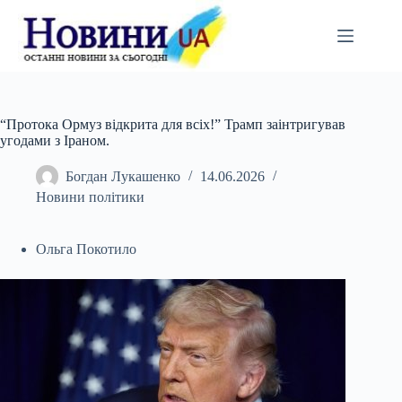
Перейти
до
вмісту
“Протока Ормуз відкрита для всіх!” Трамп заінтригував
угодами з Іраном.
Богдан Лукашенко
14.06.2026
Новини політики
Ольга Покотило