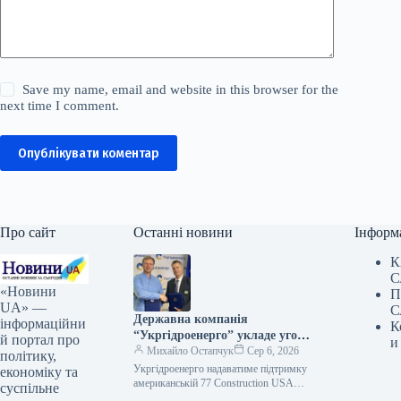
Save my name, email and website in this browser for the
next time I comment.
Опублікувати коментар
Про сайт
Останні новини
Інформ
К
С
«Новини
П
UA» —
С
Державна компанія
інформаційни
К
“Укргідроенерго” укладе угоду
й портал про
и
про співпрацю з
Михайло Остапчук
Сер 6, 2026
політику,
американським
Укргідроенерго надаватиме підтримку
економіку та
підприємством 77
американській 77 Construction USA
суспільне
CORP 06.08.2026 13:24 Укрінформ
Construction USA CORP.