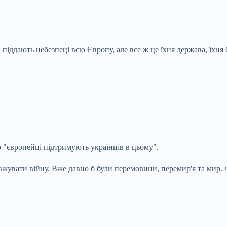
піддають небезпеці всю Європу, але все ж це їхня держава, їхня 
 "європейці підтримують українців в цьому".
овжувати війну. Вже давно б були перемовини, перемир'я та мир.