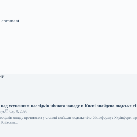
 I comment.
ни
 над усуненням наслідків нічного нападу в Києві знайдено людське ті
чук
Сер 8, 2026
аслідків нападу противника у столиці знайшли людське тіло. Як інформує Укрінформ, пр
а Київська…