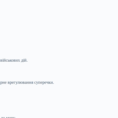
військових дій.
ирне врегулювання суперечки.
 до миру.