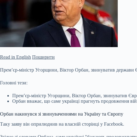
Read in English
Поширити
Прем’єр-міністр Угорщини, Віктор Орбан, звинуватив держави Є
Головні тези:
Прем’єр-міністр Угорщини, Віктор Орбан, звинуватив Євр
Орбан вважає, що саме українці прагнуть продовження війн
Орбан накинувся зі звинуваченнями на Україну та Європу
Таку заяву він
оприлюднив на власній сторінці у Facebook.
Згідно зі словами Орбана, саме українці "бажають продовжувати 