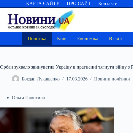
Перейти
КАРТА САЙТУ
ПРО САЙТ
Контакти
до
вмісту
Політика
Київ
Економіка
В світі
Орбан зухвало звинуватив Україну в прагненні тягнути війну з 
Богдан Лукашенко
17.03.2026
Новини політики
Ольга Покотило