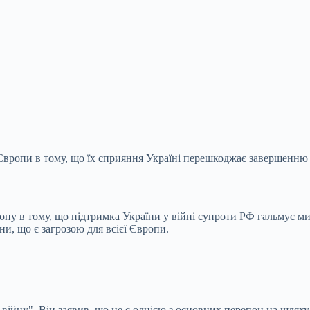
вропи в тому, що їх сприяння Україні перешкоджає завершенню 
опу в тому, що підтримка України у війні супроти РФ гальмує м
и, що є загрозою для всієї Європи.
війну". Він заявив, що це є однією з основних перепон на шляху