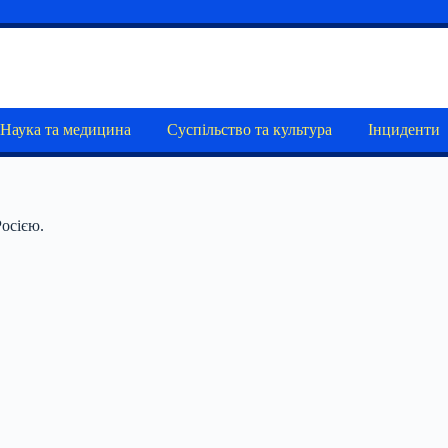
Наука та медицина
Суспільство та культура
Інциденти
Росією.