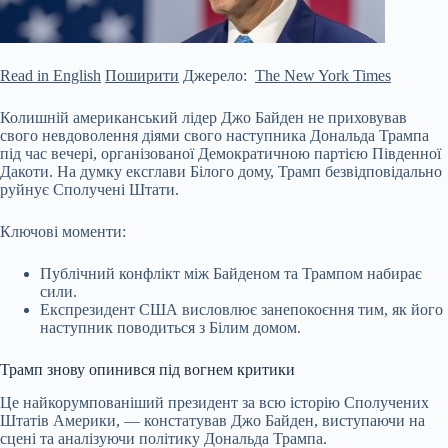
Read in English
Поширити
Джерело:
The New York Times
Колишній американський лідер Джо Байден не приховував
свого невдоволення діями свого наступника Дональда Трампа
під час вечері, організованої Демократичною партією Південної
Дакоти. На думку ексглави Білого дому, Трамп безвідповідально
руйнує Сполучені Штати.
Ключові моменти:
Публічний конфлікт між Байденом та Трампом набирає
сили.
Експрезидент США висловлює занепокоєння тим, як його
наступник поводиться з Білим домом.
Трамп знову опинився
під вогнем критики
Це найкорумпованіший президент за всю історію Сполучених
Штатів Америки, — констатував Джо Байден, виступаючи на
сцені та аналізуючи політику Дональда Трампа.