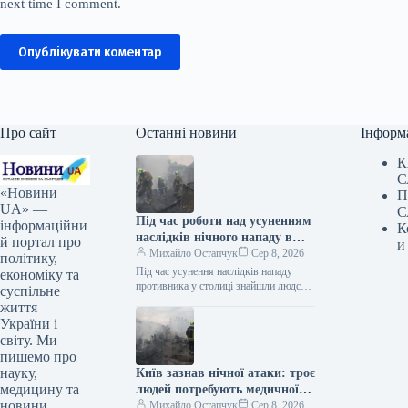
next time I comment.
Опублікувати коментар
Про сайт
Останні новини
Інформ
К
С
«Новини
П
UA» —
С
Під час роботи над усуненням
інформаційни
К
наслідків нічного нападу в
й портал про
и
Києві знайдено людське тіло.
Михайло Остапчук
Сер 8, 2026
політику,
Під час усунення наслідків нападу
економіку та
противника у столиці знайшли людське
суспільне
тіло. Як інформує Укрінформ, про це
життя
у Телеграмі написала Київська…
України і
світу. Ми
пишемо про
науку,
Київ зазнав нічної атаки: троє
медицину та
людей потребують медичної
новини
допомоги
Михайло Остапчук
Сер 8, 2026