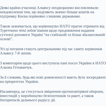
Деякі країни-учасниці Альянсу неодноразово висловлювали
невдоволення тим, що виділяють значно більше коштів на
підтримку Києва порівняно з іншими державами.
Також зазначається, що керівництво НАТО прагне отримати від
Туреччини чіткі зобов’язання щодо продовження надання
суттєвої допомоги Україні “на стабільній та більш збалансованій
основі”.
Усі ці питання стануть центральними під час саміту керівників
Альянсу 7-8 липня.
З коментарем щодо цього виступила пані посол України в НАТО
Альона Гетьманчук.
За її словами, будь-які нові домовленості мають бути зосереджені
на пріоритетах України.
Насамперед, це стосується зміцнення протиповітряної оборони,
інвестицій у виробництво безпілотників та ракет, а також
боєприпасів дальнього радіусу дії.