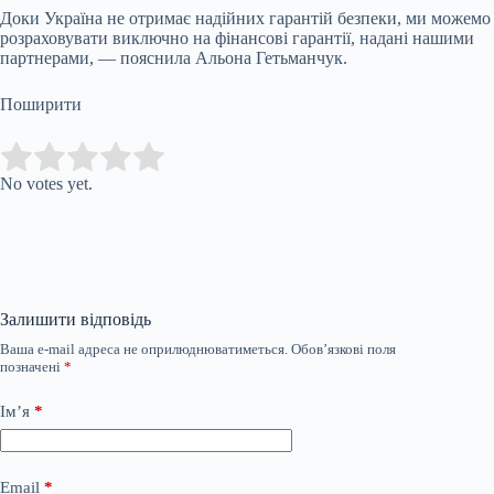
Доки Україна не отримає надійних гарантій безпеки, ми можемо
розраховувати виключно на фінансові гарантії, надані нашими
партнерами, — пояснила Альона Гетьманчук.
Поширити
Submit Rating
Rate this item:
No votes yet.
Залишити відповідь
Ваша e-mail адреса не оприлюднюватиметься.
Обов’язкові поля
позначені
*
Ім’я
*
Email
*