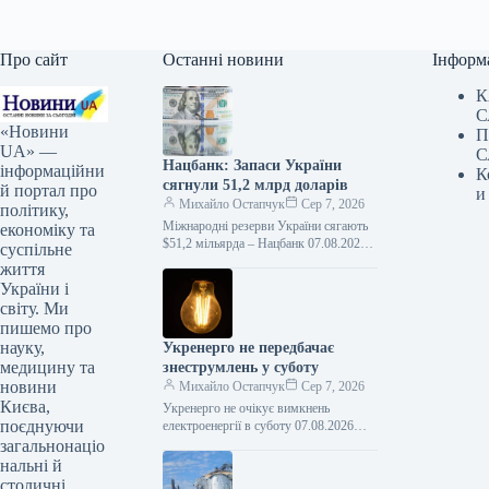
Про сайт
Останні новини
Інформ
К
С
«Новини
П
UA» —
С
Нацбанк: Запаси України
інформаційни
К
сягнули 51,2 млрд доларів
й портал про
и
Михайло Остапчук
Сер 7, 2026
політику,
Міжнародні резерви України сягають
економіку та
$51,2 мільярда – Нацбанк 07.08.2026
суспільне
16:11 Укрінформ Міжнародні резерви
життя
України у липні 2026 року
України і
зменшилися на…
світу. Ми
пишемо про
науку,
Укренерго не передбачає
медицину та
знеструмлень у суботу
новини
Михайло Остапчук
Сер 7, 2026
Києва,
Укренерго не очікує вимкнень
поєднуючи
електроенергії в суботу 07.08.2026
18:06 Укрінформ У суботу, 8 серпня,
загальнонаціо
на території України не передбачається
нальні й
запровадження…
столичні