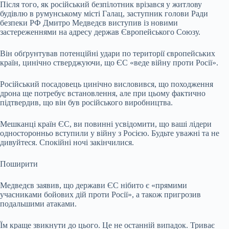
Після того, як російський безпілотник врізався у житлову
будівлю в румунському місті Галац, заступник голови Ради
безпеки РФ Дмитро Медведєв виступив із новими
застереженнями на адресу держав Європейського Союзу.
Він обґрунтував потенційні удари по території європейських
країн, цинічно стверджуючи, що ЄС «веде війну проти Росії».
Російський посадовець цинічно висловився, що походження
дрона ще потребує встановлення, але при цьому фактично
підтвердив, що він був російського виробництва.
Мешканці країн ЄС, ви повинні усвідомити, що ваші лідери
односторонньо вступили у війну з Росією. Будьте уважні та не
дивуйтеся. Спокійні ночі закінчилися.
Поширити
Медведєв заявив, що держави ЄС нібито є «прямими
учасниками бойових дій проти Росії», а також пригрозив
подальшими атаками.
Їм краще звикнути до цього. Це не останній випадок. Триває