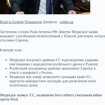
Read in English
Поширити
Джерело:
online.ua
Заступник голови Ради безпеки РФ Дмитро Медведєв задіяв
інцидент з російським безпілотником у Румунії для нових погроз
стосовно Європи.
Ключові тези:
Медведєв погрожує країнам ЄС відповідними ударами,
пов’язаними з інцидентом російського дрона в Румунії.
Російський посадовець цинічно звинувачує Європу в
участі у конфлікті з Росією.
Медведєв має намір залякувати громадян країн ЄС,
прагнучи використати ситуацію для досягнення своїх
політичних цілей.
Медведєв залякує ЄС, називаючи його нібито учасником війни
проти Росії