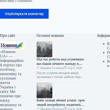
next time I comment.
Опублікувати коментар
Про сайт
Останні новини
Інформ
К
С
«Новини
П
UA» —
С
Під час роботи над усуненням
інформаційни
К
наслідків нічного нападу в
й портал про
и
Києві знайдено людське тіло.
Михайло Остапчук
Сер 8, 2026
політику,
Під час усунення наслідків нападу
економіку та
противника у столиці знайшли людське
суспільне
тіло. Як інформує Укрінформ, про це
життя
у Телеграмі написала Київська…
України і
світу. Ми
пишемо про
науку,
Київ зазнав нічної атаки: троє
медицину та
людей потребують медичної
новини
допомоги
Михайло Остапчук
Сер 8, 2026