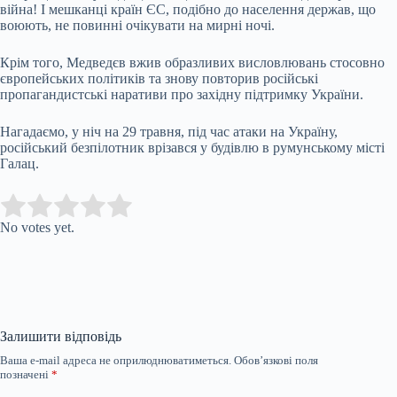
війна! І мешканці країн ЄС, подібно до населення держав, що
воюють, не повинні очікувати на мирні ночі.
Крім того, Медведєв вжив образливих висловлювань стосовно
європейських політиків та знову повторив російські
пропагандистські наративи про західну підтримку України.
Нагадаємо, у ніч на 29 травня, під час атаки на Україну,
російський безпілотник врізався у будівлю в румунському місті
Галац.
Submit Rating
Rate this item:
No votes yet.
Залишити відповідь
Ваша e-mail адреса не оприлюднюватиметься.
Обов’язкові поля
позначені
*