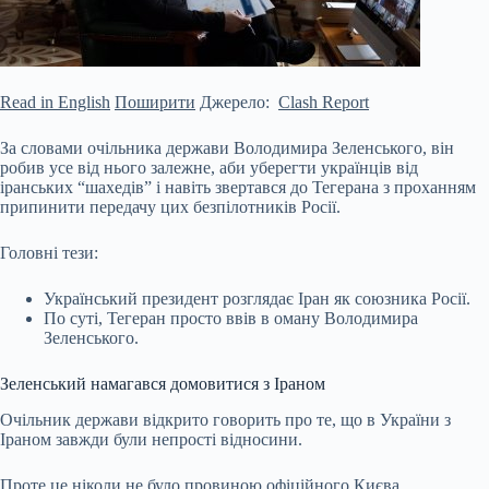
Read in English
Поширити
Джерело:
Clash Report
За словами очільника держави Володимира Зеленського, він
робив усе від нього залежне, аби уберегти українців від
іранських “шахедів” і навіть звертався до Тегерана з проханням
припинити передачу цих безпілотників Росії.
Головні тези:
Український президент розглядає Іран як союзника Росії.
По суті, Тегеран просто ввів в оману Володимира
Зеленського.
Зеленський намагався домовитися з Іраном
Очільник держави відкрито говорить про те, що в України з
Іраном завжди були непрості відносини.
Проте це ніколи не було провиною офіційного Києва.