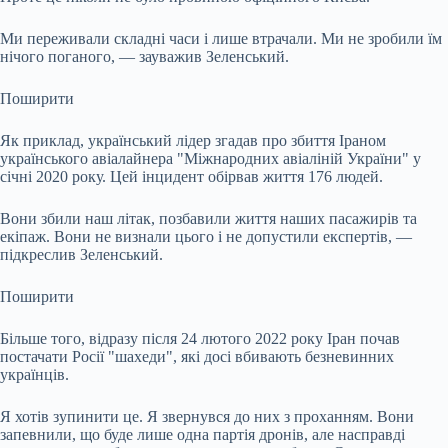
Ми переживали складні часи і лише втрачали. Ми не зробили їм
нічого поганого, — зауважив Зеленський.
Поширити
Як приклад, український лідер згадав про збиття Іраном
українського авіалайнера "Міжнародних авіаліній України" у
січні 2020 року. Цей інцидент обірвав життя 176 людей.
Вони збили наш літак, позбавили життя наших пасажирів та
екіпаж. Вони не визнали цього і не допустили експертів, —
підкреслив Зеленський.
Поширити
Більше того, відразу після 24 лютого 2022 року Іран почав
постачати Росії "шахеди", які досі вбивають безневинних
українців.
Я хотів зупинити це. Я звернувся до них з проханням. Вони
запевнили, що буде лише одна партія дронів, але насправді