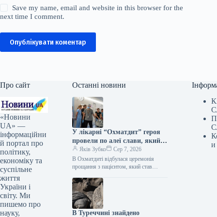
Save my name, email and website in this browser for the
next time I comment.
Опублікувати коментар
Про сайт
Останні новини
Інформ
К
С
«Новини
П
UA» —
С
У лікарні “Охматдит” героя
інформаційни
К
провели по алеї слави, який
й портал про
и
став посмертним донором
Яків Зубко
Сер 7, 2026
політику,
В Охматдиті відбулася церемонія
економіку та
прощання з пацієнтом, який став
суспільне
посмертним донором. Про це
життя
пресслужба Національної дитячої
України і
спеціалізованої лікарні “Охматдит”
світу. Ми
поінформувала…
пишемо про
науку,
В Туреччині знайдено