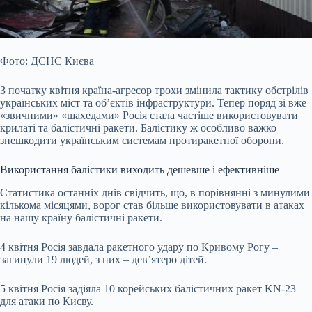
Фото: ДСНС Києва
З початку квітня країна-агресор трохи змінила тактику обстрілів
українських міст та об’єктів інфраструктури. Тепер поряд зі вже
«звичними» «шахедами» Росія стала частіше використовувати
крилаті та балістичні ракети. Балістику ж особливо важко
знешкодити українським системам протиракетної оборони.
Використання балістики виходить дешевше і ефективніше
Статистика останніх днів свідчить, що, в порівнянні з минулими
кількома місяцями, ворог став більше використовувати в атаках
на
нашу країну балістичні ракети.
4 квітня Росія завдала ракетного удару по Кривому Рогу –
загинули 19 людей, з них – дев’ятеро дітей.
5 квітня Росія задіяла 10 корейських балістичних ракет KN-23
для атаки по Києву.