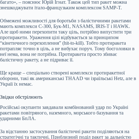
багато», – пояснює Юрій Ігнат. Також цей тип ракет можна
знешкоджувати італо-французьким комплексом SAMP-T.
Обмежені можливості для боротьби з балістичними ракетами
мають комплекси С-300, Бук-М1, NASAMS, IRIS-T і HAWK.
Але щоб ними перехопити таку ціль, потрібно випустити три
протиракети. Ураження цілі відбувається за принципом
“кінетичного перехоплення” (hit-to-kill). Тобто протиракета
потрапляє точно в ціль, а не вибухає поруч. Тому боєголовки в
неї нема, вона не потрібна. Протиракета просто збиває
балістичну ракету, а не підриває її.
Ще краще – спеціально створені комплекси протиракетної
оборони, такі як американські THAAD чи ізраїльські Hetz, але в
Україі їх немає.
Звідки обстрілюють
Російські окупанти завдавали комбінований удар по Україні
ракетами повітряного, наземного, морського базування та
ударними БпЛА.
За відстанню застосування балістичні ракети поділяються на
стратегічні та тактичні. Приблизний поділ ракет за дальністю