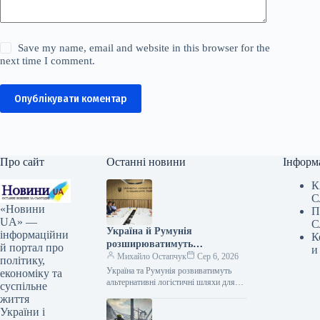
Save my name, email and website in this browser for the
next time I comment.
Опублікувати коментар
Про сайт
Останні новини
Інформ
К
С
«Новини
П
UA» —
С
Україна й Румунія
інформаційни
К
розширюватимуть
й портал про
и
альтернативні шляхи
Михайло Остапчук
Сер 6, 2026
політику,
поставок для експорту
Україна та Румунія розвиватимуть
економіку та
сільськогосподарської
альтернативні логістичні шляхи для
суспільне
експорту сільськогосподарської
продукції
життя
продукції 05.08.2026 16:14 Укрінформ
України і
Україна та Румунія працюють над