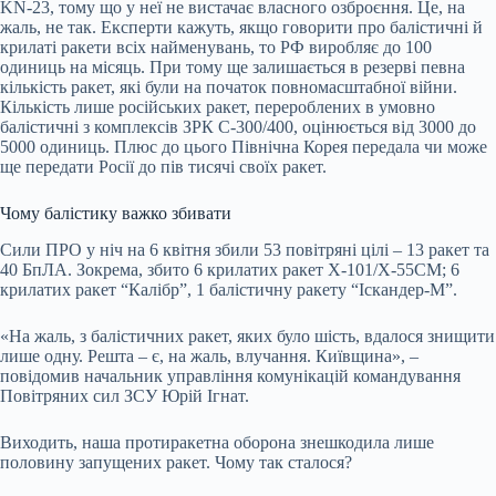
KN-23, тому що у неї не вистачає власного озброєння. Це, на
жаль, не так. Експерти кажуть, якщо говорити про балістичні й
крилаті ракети всіх найменувань, то РФ виробляє до 100
одиниць на місяць. При тому ще залишається в резерві певна
кількість ракет, які були на початок повномасштабної війни.
Кількість лише російських ракет, перероблених в умовно
балістичні з комплексів ЗРК С-300/400, оцінюється від 3000 до
5000 одиниць. Плюс до цього Північна Корея передала чи може
ще передати Росії до пів тисячі своїх ракет.
Чому балістику важко збивати
Сили ПРО у ніч на 6 квітня збили 53 повітряні цілі – 13 ракет та
40 БпЛА. Зокрема, збито 6 крилатих ракет Х-101/Х-55СМ; 6
крилатих ракет “Калібр”, 1 балістичну ракету “Іскандер-М”.
«На жаль, з балістичних ракет, яких було шість, вдалося знищити
лише одну. Решта – є, на жаль, влучання. Київщина», –
повідомив начальник управління комунікацій командування
Повітряних сил ЗСУ Юрій Ігнат.
Виходить, наша протиракетна оборона знешкодила лише
половину запущених ракет. Чому так сталося?