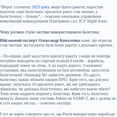
“Ворог з початку
2025 року
, якщо брати ракети, наростив
відсоток саме балістики: крилатих ракет стає менше, а
балістичних – більше”, – пояснив начальник управління
комунікацій командування Повітряних сил ЗСУ Юрій Ігнат.
Чому росіяни стали частіше використовувати балістику
Військовий експерт Олександр Коваленко
каже, що агресор
став частіше застосувати балістичні ракети з декількох причин.
– По-перше, щоб запустити крилату ракету з моря чи повітря,
потрібно виводити на стартові позиції її носіїв – корабель,
підводний човен чи літак. А це надто дорого. З наземної
установки, яка сконструйована на базі автомобіля, запустити
балістичний «Іскандер М» набагато дешевше. По-друге,
балістику важко збивати нашим ПРО. Крім того, що для них
краще: запускати 10 крилатих ракет, які ми здебільшого
збиваємо, чи декілька балістичних, які набагато важче збити?
Тому вони надають перевагу балістиці. Крім того, балістику
можуть збивати лише системи Patriot чи SAMP-T, які є далеко не
в усіх наших містах, – пояснює експерт.
І тут не варто говорити про те, що Росія використовує корейські