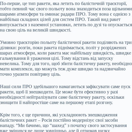
По-перше, це тип ракети, яка летить по балістичній траєкторії,
тобто певний час свого польоту вона знаходиться поза щільними
шарами атмосфери та оминає радари ПРО. Тому вона є однією з
найбільш складних цілей для систем ПРО. Такий вид ракет
випускається з наземної установки, летить по дузі та опускається
на свою ціль на великій швидкості.
Умовно траєкторію польоту балістичної ракети поділяють на три
ділянки: розгін, поки ракета піднімається, політ у розріджених
шарах атмосфери, коли ракета має найбільшу швидкість, швидке
гальмування й ураження цілі. Тому відстань від запуску
невелика. Тому для того, щоб збити балістичну ракету, необхідно
мати комплекси, що можуть теж дуже швидко та надзвичайно
точно уразити повітряну ціль.
Наші сили ПРО здебільшого намагаються зафіксувати саме пуск
ракети, щоб її знешкодити. Це може бути ефективно у разі
необхідності нейтралізувати саме балістичну ракету, оскільки
знищити її найпростіше саме на першому етапі розгону.
Крім того, є ще причини, які ускладнюють знешкодження
балістичних ракет – Росія постійно модернізує свої засоби
нападу. “Ми бачимо, що “шахед” з початку свого застосування
вже змінився не лише зовнішньо, але й отримав низку