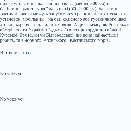
польоту: тактична балістична ракета (менше 300 км) та
балістична ракета малої дальності (500-1000 км). Балістичні
тактичні ракети можуть запускатися з різноманітних пускових
установок: мобільних – на базі колісного або гусеничного шасі,
літаків, кораблів і підводних човнів. А це означає, що Росія може
обстрілювати Україну з будь-якої своєї прикордонної області –
Курської, Брянської чи Білгородської, що вона найчастіше і
робить, та з Чорного, Азовського і Каспійського морів.
Источник:
kp.ua
Submit Rating
Rate this item:
No votes yet.
Submit Rating
Rate this item:
No votes yet.