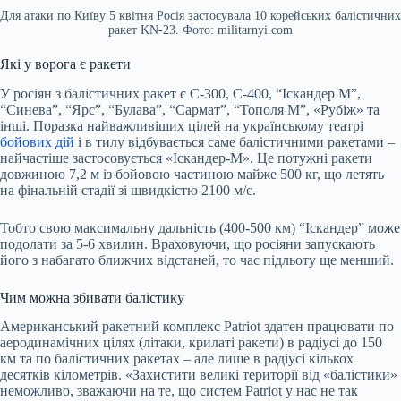
Для атаки по Київу 5 квітня Росія застосувала 10 корейських балістичних
ракет KN-23. Фото: militarnyi.com
Які у ворога є ракети
У росіян з балістичних ракет є С-300, С-400, “Іскандер М”,
“Синева”, “Ярс”, “Булава”, “Сармат”, “Тополя М”, «Рубіж» та
інші. Поразка найважливіших цілей на українському театрі
бойових дій
і в тилу відбувається саме балістичними ракетами –
найчастіше застосовується «Іскандер-М». Це потужні ракети
довжиною 7,2 м із бойовою частиною майже 500 кг, що летять
на фінальній стадії зі швидкістю 2100 м/с.
Тобто свою максимальну дальність (400-500 км) “Іскандер” може
подолати за 5-6 хвилин. Враховуючи, що росіяни запускають
його з набагато ближчих відстаней, то час підльоту ще менший.
Чим можна збивати балістику
Американський ракетний комплекс Patriot здатен працювати по
аеродинамічних цілях (літаки, крилаті ракети) в радіусі до 150
км та по балістичних ракетах – але лише в радіусі кількох
десятків кілометрів. «Захистити великі території від «балістики»
неможливо, зважаючи на те, що систем Patriot у нас не так