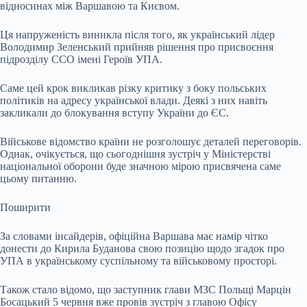
відносинах між Варшавою та Києвом.
Ця напруженість виникла після того, як український лідер
Володимир Зеленський прийняв рішення про присвоєння
підрозділу ССО імені Героїв УПА.
Саме цей крок викликав різку критику з боку польських
політиків на адресу української влади. Деякі з них навіть
закликали до блокування вступу України до ЄС.
Військове відомство країни не розголошує деталей переговорів.
Однак, очікується, що сьогоднішня зустріч у Міністерстві
національної оборони буде значною мірою присвячена саме
цьому питанню.
Поширити
За словами інсайдерів, офіційна Варшава має намір чітко
донести до Кирила Буданова свою позицію щодо згадок про
УПА в українському суспільному та військовому просторі.
Також стало відомо, що заступник глави МЗС Польщі Марцін
Босацький 5 червня вже провів зустріч з главою Офісу