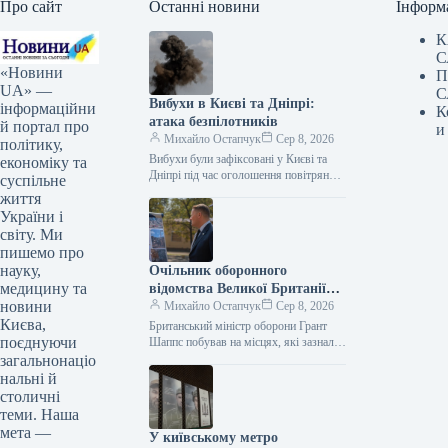
Про сайт
Останні новини
Інформ
К
С
«Новини
П
UA» —
С
Вибухи в Києві та Дніпрі:
інформаційни
К
атака безпілотників
й портал про
и
Михайло Остапчук
Сер 8, 2026
політику,
Вибухи були зафіксовані у Києві та
економіку та
Дніпрі під час оголошення повітряної
суспільне
тривоги. Цю інформацію
життя
підтверджують представники ЗМІ, які
України і
працюють на…
світу. Ми
пишемо про
науку,
Очільник оборонного
медицину та
відомства Великої Британії
новини
Грант Шеппс побував у Києві,
Михайло Остапчук
Сер 8, 2026
Києва,
оглядаючи наслідки
Британський міністр оборони Грант
поєднуючи
російських атак.
Шаппс побував на місцях, які зазнали
російських атак у Києві. За
загальнонаціо
інформацією Укрінформу, це стало
нальні й
відомо…
столичні
теми. Наша
мета —
У київському метро