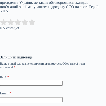
президента України, де також обговорювався скандал,
пов’язаний з найменуванням підрозділу ССО на честь Героїв
УПА.
Submit Rating
Rate this item:
No votes yet.
Залишити відповідь
Ваша e-mail адреса не оприлюднюватиметься.
Обов’язкові поля
позначені
*
Ім’я
*
Email
*