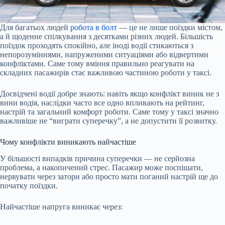
Для багатьох людей
робота в болт
— це не лише поїздки містом,
а й щоденне спілкування з десятками різних людей. Більшість
поїздок проходять спокійно, але іноді водії стикаються з
непорозуміннями, напруженими ситуаціями або відвертими
конфліктами. Саме тому вміння правильно реагувати на
складних пасажирів стає важливою частиною роботи у таксі.
Досвідчені водії добре знають: навіть якщо конфлікт виник не з
вини водія, наслідки часто все одно впливають на рейтинг,
настрій та загальний комфорт роботи. Саме тому у таксі значно
важливіше не “виграти суперечку”, а не допустити її розвитку.
Чому конфлікти виникають найчастіше
У більшості випадків причина суперечки — не серйозна
проблема, а накопичений стрес. Пасажир може поспішати,
нервувати через затори або просто мати поганий настрій ще до
початку поїздки.
Найчастіше напруга виникає через: