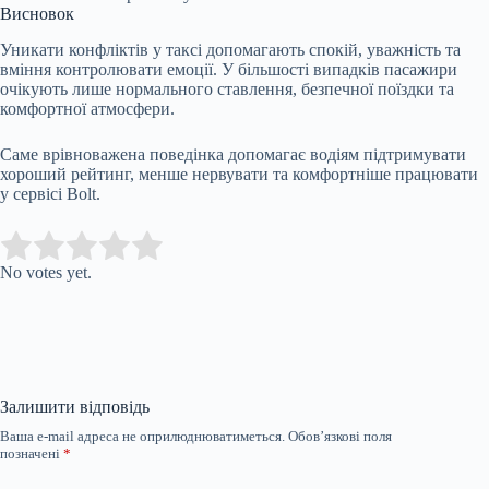
Висновок
Уникати конфліктів у таксі допомагають спокій, уважність та
вміння контролювати емоції. У більшості випадків пасажири
очікують лише нормального ставлення, безпечної поїздки та
комфортної атмосфери.
Саме врівноважена поведінка допомагає водіям підтримувати
хороший рейтинг, менше нервувати та комфортніше працювати
у сервісі Bolt.
Submit Rating
Rate this item:
No votes yet.
Залишити відповідь
Ваша e-mail адреса не оприлюднюватиметься.
Обов’язкові поля
позначені
*