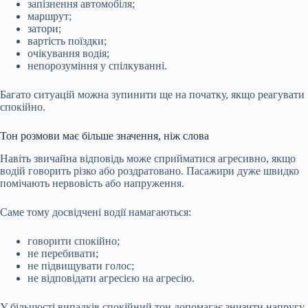
запізнення автомобіля;
маршрут;
затори;
вартість поїздки;
очікування водія;
непорозуміння у спілкуванні.
Багато ситуацій можна зупинити ще на початку, якщо реагувати
спокійно.
Тон розмови має більше значення, ніж слова
Навіть звичайна відповідь може сприйматися агресивно, якщо
водій говорить різко або роздратовано. Пасажири дуже швидко
помічають нервовість або напруження.
Саме тому досвідчені водії намагаються:
говорити спокійно;
не перебивати;
не підвищувати голос;
не відповідати агресією на агресію.
У більшості випадків спокійний тон допомагає знизити напругу