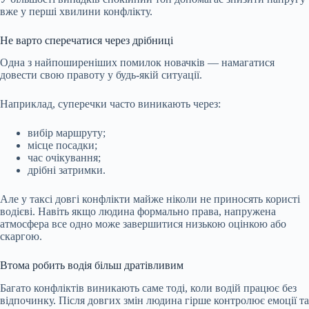
вже у перші хвилини конфлікту.
Не варто сперечатися через дрібниці
Одна з найпоширеніших помилок новачків — намагатися
довести свою правоту у будь-якій ситуації.
Наприклад, суперечки часто виникають через:
вибір маршруту;
місце посадки;
час очікування;
дрібні затримки.
Але у таксі довгі конфлікти майже ніколи не приносять користі
водієві. Навіть якщо людина формально права, напружена
атмосфера все одно може завершитися низькою оцінкою або
скаргою.
Втома робить водія більш дратівливим
Багато конфліктів виникають саме тоді, коли водій працює без
відпочинку. Після довгих змін людина гірше контролює емоції та