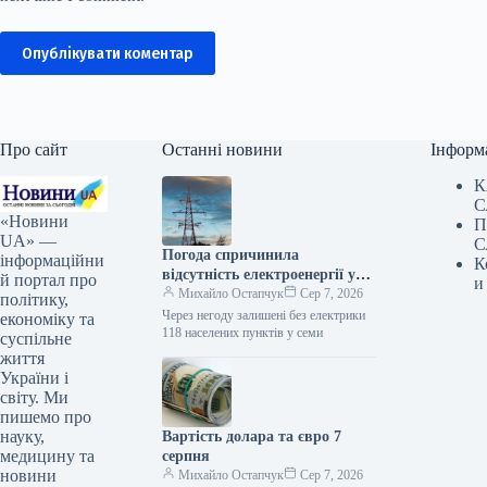
Опублікувати коментар
Про сайт
Останні новини
Інформ
К
С
«Новини
П
UA» —
С
Погода спричинила
інформаційни
К
відсутність електроенергії у
й портал про
и
118 населених пунктах шести
Михайло Остапчук
Сер 7, 2026
політику,
областей.
Через негоду залишені без електрики
економіку та
118 населених пунктів у семи
суспільне
життя
України і
світу. Ми
пишемо про
науку,
Вартість долара та євро 7
медицину та
серпня
новини
Михайло Остапчук
Сер 7, 2026