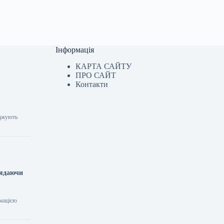
Інформація
КАРТА САЙТУ
ПРО САЙТ
Контакти
рджують
лядаючи
рмацією