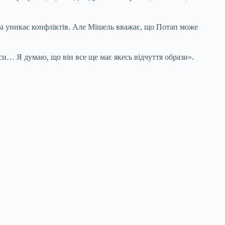
она уникає конфліктів. Але Мішель вважає, що Потап може
си… Я думаю, що він все ще має якесь відчуття образи».