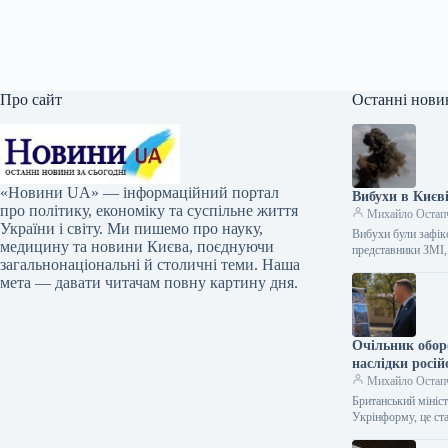
Про сайт
Останні нови
«Новини UA» — інформаційний портал
Вибухи в Києві
про політику, економіку та суспільне життя
Михайло Остап
України і світу. Ми пишемо про науку,
Вибухи були зафік
медицину та новини Києва, поєднуючи
представники ЗМІ
загальнонаціональні й столичні теми. Наша
мета — давати читачам повну картину дня.
Очільник обор
наслідки росій
Михайло Остап
Британський мініст
Укрінформу, це с