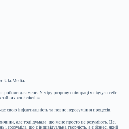
ує Ukr.Media.
то
зробили для мене. У міру розриву співпраці я відчула себе
в зайвих конфліктів».
чає свою інфантильність та повне нерозуміння процесів.
причини, але тоді думала, що мене просто не розуміють. Це,
 і зрозуміла, що є індивідуальна творчість, а є бізнес, який