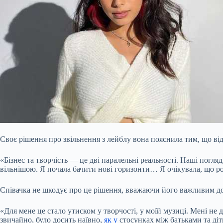
Своє рішення про звільнення з лейблу вона пояснила тим, що від
«Бізнес та творчість — це дві паралельні реальності. Наші погля
вільнішою. Я почала бачити нові горизонти… Я очікувала, що роз
Співачка не шкодує про це рішення, вважаючи його важливим досв
«Для мене це стало утиском у творчості, у моїй музиці. Мені не 
звичайно, було досить наївно,
як у
стосунках між батьками та діть