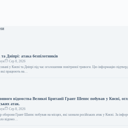
ни
 та Дніпрі: атака безпілотників
чук
Сер 8, 2026
совані у Києві та Дніпрі під час оголошення повітряної тривоги. Цю інформацію підтве
, які працюють на…
онного відомства Великої Британії Грант Шеппс побував у Києві, ог
ських атак.
чук
Сер 8, 2026
р оборони Грант Шаппс побував на місцях, які зазнали російських атак у Києві. За інфо
тало відомо…