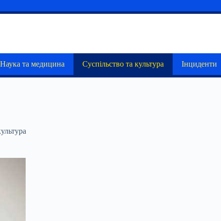
Наука та медицина
Суспільство та культура
Інциденти
культура