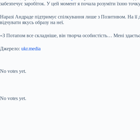
забезпечує заробіток. У цей момент я почала розуміти їхню точк
Наразі Андраде підтримує спілкування лише з Позитивом. На її д
відчувати якусь образу на неї.
«З Потапом все складніше, він творча особистість… Мені здаєть
Джерело:
ukr.media
Submit Rating
Rate this item:
No votes yet.
Submit Rating
Rate this item:
No votes yet.