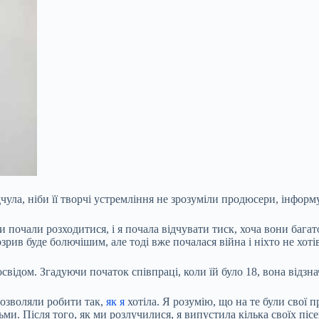
чула, ніби її творчі устремління не зрозуміли продюсери, інформ
ди почали розходитися, і я почала відчувати тиск, хоча вони бага
рив буде болючішим, але тоді вже почалася війна і ніхто не хоті
ідом. Згадуючи початок співпраці, коли їй було 18, вона відзна
дозволяли робити так,
як я
хотіла. Я розумію, що на те були свої 
ми. Після того, як ми розлучилися, я випустила кілька своїх пісень