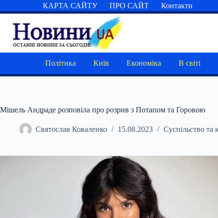
Перейти
КАРТА САЙТУ
ПРО САЙТ
Контакти
до
вмісту
Політика
Київ
Економіка
В світі
Мішель Андраде розповіла про розрив з Потапом та Горовою
Святослав Коваленко
15.08.2023
Суспільство та 