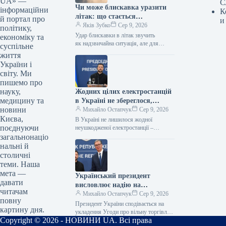
UA» —
С
Чи може блискавка уразити
інформаційни
К
літак: що стається
й портал про
и
з повітряним судном під час
Яків Зубко
Сер 9, 2026
політику,
удару
Удар блискавки в літак звучить
економіку та
як надзвичайна ситуація, але для
суспільне
цивільної авіації це відносно звичне
життя
явище. Лайнери спеціально
України і
сконструйовані так, щоб захищати
світу. Ми
людей…
пишемо про
науку,
Жодних цілих електростанцій
медицину та
в Україні не збереглося,
новини
заявив Зеленський
Михайло Остапчук
Сер 9, 2026
Києва,
В Україні не лишилося жодної
поєднуючи
неушкодженої електростанції –
Зеленський 08.08.2026 13:54
загальнонаціо
Укрінформ Через російські атаки в
нальні й
Україні не лишилося жодної…
столичні
теми. Наша
мета —
Український президент
давати
висловлює надію на
читачам
укладання Угоди про вільну
Михайло Остапчук
Сер 9, 2026
повну
торгівлю з Сербією до кінця
Президент України сподівається на
картину дня.
поточного року.
укладення Угоди про вільну торгівлю
Copyright © 2026 - НОВИНИ UA. Всі права
з Сербією до кінця поточного року