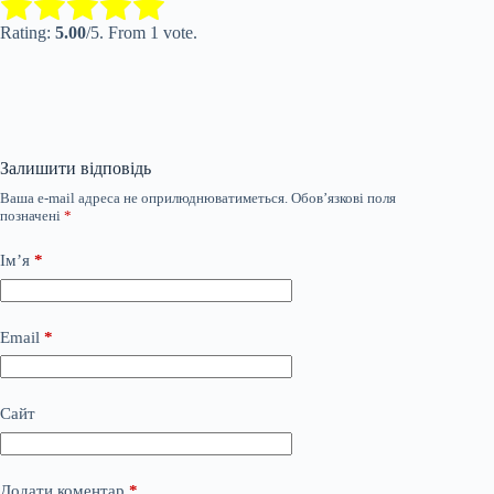
Submit Rating
Rate this item:
Rating:
5.00
/5. From 1 vote.
Залишити відповідь
Ваша e-mail адреса не оприлюднюватиметься.
Обов’язкові поля
позначені
*
Ім’я
*
Email
*
Сайт
Додати коментар
*