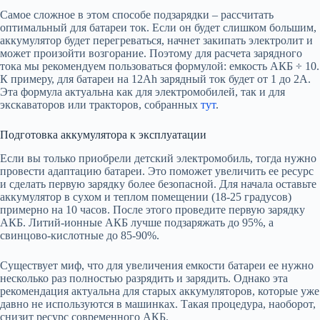
Самое сложное в этом способе подзарядки – рассчитать
оптимальный для батареи ток. Если он будет слишком большим,
аккумулятор будет перегреваться, начнет закипать электролит и
может произойти возгорание. Поэтому для расчета зарядного
тока мы рекомендуем пользоваться формулой: емкость АКБ ÷ 10.
К примеру, для батареи на 12Ah зарядный ток будет от 1 до 2A.
Эта формула актуальна как для электромобилей, так и для
экскаваторов или тракторов, собранных
тут
.
Подготовка аккумулятора к эксплуатации
Если вы только приобрели детский электромобиль, тогда нужно
провести адаптацию батареи. Это поможет увеличить ее ресурс
и сделать первую зарядку более безопасной. Для начала оставьте
аккумулятор в сухом и теплом помещении (18-25 градусов)
примерно на 10 часов. После этого проведите первую зарядку
АКБ. Литий-ионные АКБ лучше подзаряжать до 95%, а
свинцово-кислотные до 85-90%.
Существует миф, что для увеличения емкости батареи ее нужно
несколько раз полностью разрядить и зарядить. Однако эта
рекомендация актуальна для старых аккумуляторов, которые уже
давно не используются в машинках. Такая процедура, наоборот,
снизит ресурс современного АКБ.