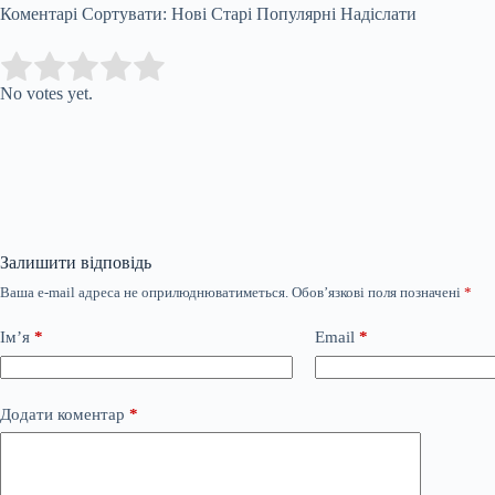
Коментарі Сортувати: Нові Старі Популярні Надіслати
Submit Rating
Rate this item:
No votes yet.
Залишити відповідь
Ваша e-mail адреса не оприлюднюватиметься.
Обов’язкові поля позначені
*
Ім’я
*
Email
*
Додати коментар
*