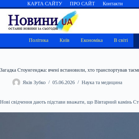
Перейти
КАРТА САЙТУ
ПРО САЙТ
Контакти
до
вмісту
Політика
Київ
Економіка
В світі
Загадка Стоунгенджа: вчені встановили, хто транспортував тає
Яків Зубко
05.06.2026
Наука та медицина
Нові свідчення дають підстави вважати, що Вівтарний камінь С