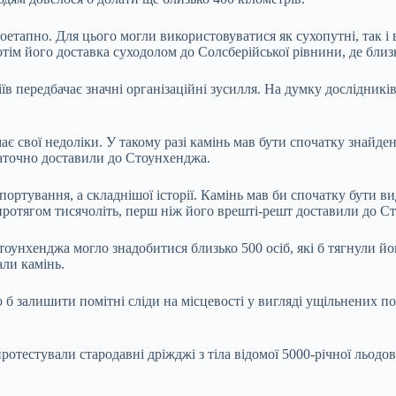
етапно. Для цього могли використовуватися як сухопутні, так і 
отім його доставка суходолом до Солсберійської рівнини, де близ
 передбачає значні організаційні зусилля. На думку дослідників
є свої недоліки. У такому разі камінь мав бути спочатку знайден
таточно доставили до Стоунхенджа.
ртування, а складнішої історії. Камінь мав би спочатку бути ви
протягом тисячоліть, перш ніж його врешті-решт доставили до Ст
тоунхенджа могло знадобитися близько 500 осіб, які б тягнули й
али камінь.
о б залишити помітні сліди на місцевості у вигляді ущільнених п
ротестували стародавні дріжджі з тіла відомої 5000-річної льодо