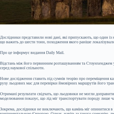
Дослідники представили нові дані, які припускають, що один із
що важить до шести тонн, походження якого раніше локалізували 
Про це інформує видання Daily Mail.
Відстань між його первинним розташуванням та Стоунхенджем у 
серед наукової спільноти.
Нове дослідження ставить під сумнів теорію про переміщення ка
руху льодових мас для перевірки ймовірних маршрутів його тра
Отримані результати свідчать, що льодовики не могли доправити 
моделювання показує, що лід міг транспортувати породу лише ча
Зокрема, дослідники не виключають, що камінь міг опинитися в р
континентальною Європою. Однак, навіть за такого сценарію, лю