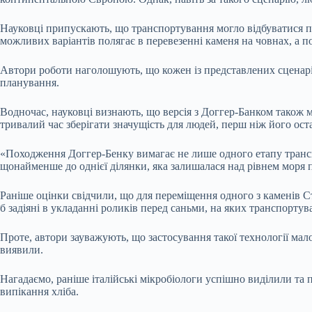
Науковці припускають, що транспортування могло відбуватися по
можливих варіантів полягає в перевезенні каменя на човнах, а п
Автори роботи наголошують, що кожен із представлених сценаріїв
планування.
Водночас, науковці визнають, що версія з Доггер-Банком також ма
тривалий час зберігати значущість для людей, перш ніж його ос
«Походження Доггер-Бенку вимагає не лише одного етапу транспо
щонайменше до однієї ділянки, яка залишалася над рівнем моря 
Раніше оцінки свідчили, що для переміщення одного з каменів С
б задіяні в укладанні роликів перед саньми, на яких транспортув
Проте, автори зауважують, що застосування такої технології мал
виявили.
Нагадаємо, раніше італійські мікробіологи успішно виділили та п
випікання хліба.