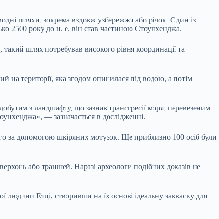
водні шляхи, зокрема вздовж узбережжя або річок. Один із
ько 2500 року до н. е. він став частиною Стоунхенджа.
, такий шлях потребував високого рівня координації та
ий на території, яка згодом опинилася під водою, а потім
добутим з ландшафту, що зазнав трансгресії моря, перевезеним
оунхенджа», — зазначається в дослідженні.
ого за допомогою шкіряних мотузок. Ще приблизно 100 осіб були
оверхонь або траншей. Наразі археологи подібних доказів не
вої людини Етці, створивши на їх основі ідеальну закваску для