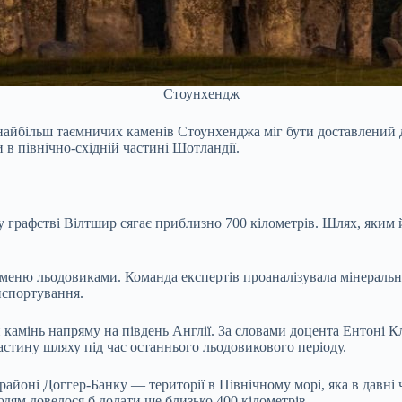
Стоунхендж
 найбільш таємничих каменів Стоунхенджа міг бути доставлений 
в північно-східній частині Шотландії.
графстві Вілтшир сягає приблизно 700 кілометрів. Шлях, яким 
меню льодовиками. Команда експертів проаналізувала мінеральні
нспортування.
камінь напряму на південь Англії. За словами доцента Ентоні Кл
стину шляху під час останнього льодовикового періоду.
айоні Доггер-Банку — території в Північному морі, яка в давні 
дям довелося б долати ще близько 400 кілометрів.