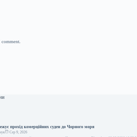
 I comment.
ни
ежує прохід комерційних суден до Чорного моря
чук
Сер 9, 2026