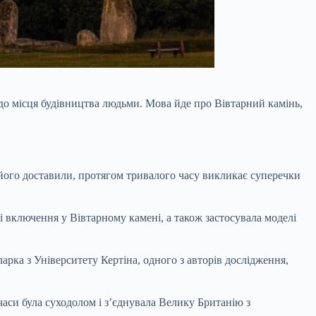
до місця будівництва людьми. Мова йде про Вівтарний камінь,
його доставили, протягом тривалого часу викликає суперечки
 включення у Вівтарному камені, а також застосувала моделі
арка з Університету Кертіна, одного з авторів дослідження,
часи була суходолом і з’єднувала Велику Британію з