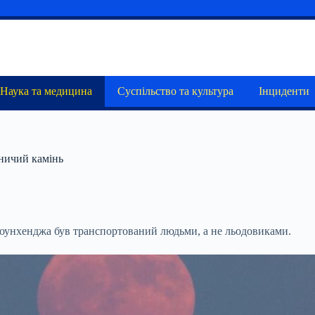
Наука та медицина
Суспільство та культура
Інциденти
мничий камінь
тоунхенджа був транспортований людьми, а не льодовиками.