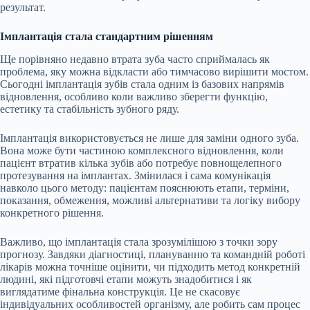
результат.
Імплантація стала стандартним рішенням
Ще порівняно недавно втрата зуба часто сприймалась як
проблема, яку можна відкласти або тимчасово вирішити мостом.
Сьогодні імплантація зубів стала одним із базових напрямів
відновлення, особливо коли важливо зберегти функцію,
естетику та стабільність зубного ряду.
Імплантація використовується не лише для заміни одного зуба.
Вона може бути частиною комплексного відновлення, коли
пацієнт втратив кілька зубів або потребує повнощелепного
протезування на імплантах. Змінилася і сама комунікація
навколо цього методу: пацієнтам пояснюють етапи, терміни,
показання, обмеження, можливі альтернативи та логіку вибору
конкретного рішення.
Важливо, що імплантація стала зрозумілішою з точки зору
прогнозу. Завдяки діагностиці, плануванню та командній роботі
лікарів можна точніше оцінити, чи підходить метод конкретній
людині, які підготовчі етапи можуть знадобитися і як
виглядатиме фінальна конструкція. Це не скасовує
індивідуальних особливостей організму, але робить сам процес