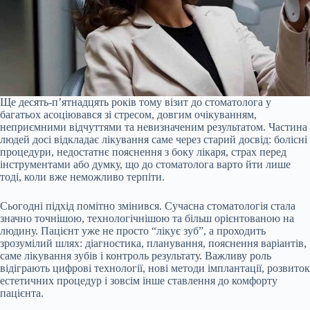
Ще десять-п’ятнадцять років тому візит до стоматолога у
багатьох асоціювався зі стресом, довгим очікуванням,
неприємними відчуттями та невизначеним результатом. Частина
людей досі відкладає лікування саме через старий досвід: болісні
процедури, недостатнє пояснення з боку лікаря, страх перед
інструментами або думку, що до стоматолога варто йти лише
тоді, коли вже неможливо терпіти.
Сьогодні підхід помітно змінився. Сучасна стоматологія стала
значно точнішою, технологічнішою та більш орієнтованою на
людину. Пацієнт уже не просто “лікує зуб”, а проходить
зрозумілий шлях: діагностика, планування, пояснення варіантів,
саме лікування зубів і контроль результату. Важливу роль
відіграють цифрові технології, нові методи імплантації, розвиток
естетичних процедур і зовсім інше ставлення до комфорту
пацієнта.