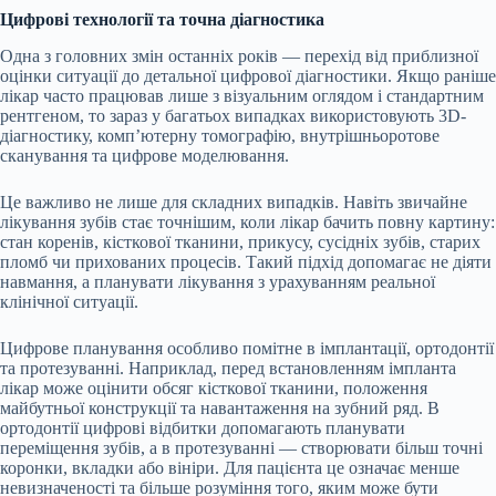
Цифрові технології та точна діагностика
Одна з головних змін останніх років — перехід від приблизної
оцінки ситуації до детальної цифрової діагностики. Якщо раніше
лікар часто працював лише з візуальним оглядом і стандартним
рентгеном, то зараз у багатьох випадках використовують 3D-
діагностику, комп’ютерну томографію, внутрішньоротове
сканування та цифрове моделювання.
Це важливо не лише для складних випадків. Навіть звичайне
лікування зубів стає точнішим, коли лікар бачить повну картину:
стан коренів, кісткової тканини, прикусу, сусідніх зубів, старих
пломб чи прихованих процесів. Такий підхід допомагає не діяти
навмання, а планувати лікування з урахуванням реальної
клінічної ситуації.
Цифрове планування особливо помітне в імплантації, ортодонтії
та протезуванні. Наприклад, перед встановленням імпланта
лікар може оцінити обсяг кісткової тканини, положення
майбутньої конструкції та навантаження на зубний ряд. В
ортодонтії цифрові відбитки допомагають планувати
переміщення зубів, а в протезуванні — створювати більш точні
коронки, вкладки або вініри. Для пацієнта це означає менше
невизначеності та більше розуміння того, яким може бути