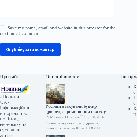
Save my name, email and website in this browser for the
next time I comment.
Опублікувати коментар
Про сайт
Останні новини
Інформ
К
С
«Новини
П
UA» —
С
Росіяни атакували буксир
інформаційни
К
дроном, спричинивши пожежу
й портал про
и
Михайло Остапчук
Сер 10, 2026
політику,
Росіяни атакували буксир дроном,
економіку та
виникло загоряння Фото 03.08.2026
суспільне
15:11 Укрінформ Російські сили
життя