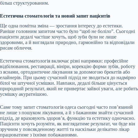
більш структурованим.
Естетична стоматологія та новий запит пацієнтів
Ще одна помітна зміна — зростання інтересу до естетики.
Раніше головним запитом часто було “щоб не боліло”. Сьогодні
пацієнти дедалі частіше хочуть, щоб зуби були не лише
здоровими, а й виглядали природно, гармонійно та відповідали
рисам обличчя.
Естетична стоматологія включає різні напрямки: професійне
відбілювання, реставрації, вініри, корекцію форми зубів, роботу
з яснами, ортодонтичне лікування за допомогою брекетів або
елайнерів. При цьому сучасний підхід не зводиться до надмірно
білої чи штучної усмішки. Навпаки, дедалі більше цінується
природний результат, який не привертає зайвої уваги, але робить
усмішку акуратнішою.
Саме тому запит стоматологія одеса сьогодні часто пов’язаний
не лише з пошуком лікування, а й з бажанням знайти сучасний
підхід, де враховують здоров’я, функцію та естетику одночасно.
Пацієнти хочуть розуміти, як виглядатиме результат, чи буде він
зручним у повсякденному житті та наскільки делікатно лікар
працюватиме з їхніми побажаннями.