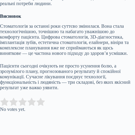
реальні потреби людини.
Висновок
Стоматологія за останні роки суттєво змінилася. Вона стала
технологічнішою, точнішою та набагато уважнішою до
комфорту пацієнта. Цифрова стоматологія, 3D-діагностика,
імплантація зубів, естетична стоматологія, елайнери, вініри та
комплексне планування вже не сприймаються як щось
виняткове — це частина нового підходу до здоров’я усмішки.
Пацієнти сьогодні очікують не просто усунення болю, а
зрозумілого плану, прогнозованого результату й спокійної
комунікації. Сучасне лікування поєднує технології,
функціональність і людяність — три складові, без яких якісний
результат уже важко уявити.
Submit Rating
Rate this item:
No votes yet.