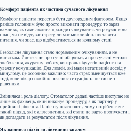
Комфорт пацієнта як частина сучасного лікування
Комфорт пацієнта перестав бути другорядним фактором. Якщо
раніше головним було просто виконати процедуру, то зараз
важливо, як саме людина проходить лікування: чи розуміє вона
план, чи не відчуває стресу, чи має можливість поставити
питання, чи знає, що відбуватиметься на кожному етапі.
Безболісне лікування стало нормальним очікуванням, а не
винятком. Йдеться не про гучні обіцянки, а про сучасні методи
знеболення, акуратну роботу, контроль відчуттів пацієнта та
уважну комунікацію. Для людей, які мали негативний досвід у
минулому, це особливо важливо: часто страх зменшується вже
тоді, коли лікар спокійно пояснює ситуацію та не тисне з
рішенням.
Змінилася і роль діалогу. Стоматолог дедалі частіше виступає не
лише як фахівець, який виконує процедуру, а як партнер у
прийнятті рішення. Пацієнту пояснюють, чому потрібен саме
такий підхід, які є альтернативи, які етапи не варто пропускати і
як доглядати за результатом після лікування.
Як змінився підхід до лікування загалом