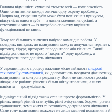
Головна відмінність сучасної стоматології — комплексність.
Один симптом не завжди означає одну окрему проблему.
Наприклад, стирання зубів може бути пов’язане з прикусом,
відсутність одного зуба — з навантаженням на сусідні, а
естетичний запит — із потребою спочатку вирішити
функціональні питання.
Тому все більшого значення набуває командна робота. У
складних випадках до планування можуть долучатися терапевт,
ортопед, хірург, ортодонт, пародонтолог або гігієніст. Такий
підхід допомагає не просто “закрити” одну проблему, а
вибудувати послідовність лікування.
У середині цього процесу важливе місце займають
цифрові
технології у стоматології
, які допомагають поєднати діагностику,
планування та контроль результату. Вони не замінюють досвід
лікаря, але роблять рішення більш обґрунтованими, а шлях
пацієнта — зрозумілішим.
Індивідуальний підхід також став не просто формальністю. У
різних людей різний стан зубів, різні очікування, бюджет, рівень
тривожності, темп життя та готовність до тривалого лікування.
Саме тому планування враховує не лише медичні показання, а й