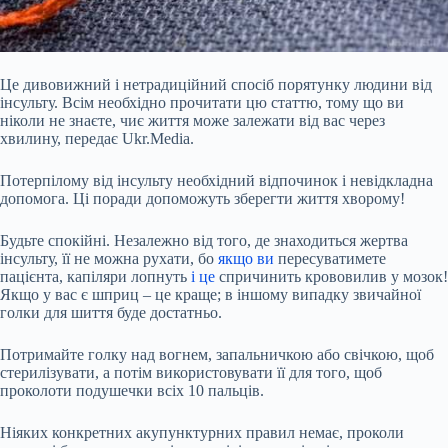
Це дивовижний і нетрадиційний спосіб порятунку людини від
інсульту. Всім необхідно прочитати цю статтю, тому що ви
ніколи не знаєте, чиє життя може залежати від вас через
хвилину, передає Ukr.Media.
Потерпілому від інсульту необхідний відпочинок і невідкладна
допомога. Ці поради допоможуть зберегти життя хворому!
Будьте спокійні. Незалежно від того, де знаходиться жертва
інсульту, її не можна рухати, бо
якщо ви
пересуватимете
пацієнта, капіляри лопнуть
і це
спричинить крововилив у мозок!
Якщо у
вас є шприц – це краще; в іншому випадку звичайної
голки для шиття буде достатньо.
Потримайте голку над вогнем, запальничкою або свічкою, щоб
стерилізувати, а потім використовувати її для того, щоб
проколоти подушечки всіх 10 пальців.
Ніяких конкретних акупунктурних правил немає, проколи