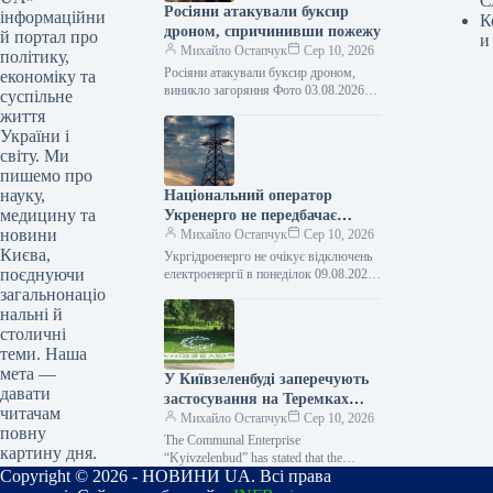
С
Росіяни атакували буксир
інформаційни
К
дроном, спричинивши пожежу
й портал про
и
Михайло Остапчук
Сер 10, 2026
політику,
Росіяни атакували буксир дроном,
економіку та
виникло загоряння Фото 03.08.2026
суспільне
15:11 Укрінформ Російські сили
життя
вдосвіта 3 серпня атакували
України і
комерційний буксир безпілотником
світу. Ми
типу…
пишемо про
науку,
Національний оператор
медицину та
Укренерго не передбачає
новини
відключень електроенергії у
Михайло Остапчук
Сер 10, 2026
Києва,
понеділок.
Укргідроенерго не очікує відключень
поєднуючи
електроенергії в понеділок 09.08.2026
20:19 Укрінформ В Україні у
загальнонаціо
понеділок, 10 серпня, обмежень у
нальні й
споживанні електричної…
столичні
теми. Наша
мета —
У Київзеленбуді заперечують
давати
застосування на Теремках
читачам
техніки, наданої Великою
Михайло Остапчук
Сер 10, 2026
повну
Британією для Збройних сил
The Communal Enterprise
картину дня.
України.
“Kyivzelenbud” has stated that the
Copyright © 2026 - НОВИНИ UA. Всі права
specialized equipment being used for