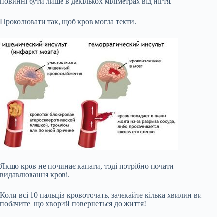
повинні бути лише в декількох міліметрах від нігтя.
Проколювати так, щоб кров могла текти.
Якщо кров не починає капати, тоді потрібно почати
видавлювання крові.
Коли всі 10 пальців кровоточать, зачекайте кілька хвилин ви
побачите, що хворий повернеться до життя!