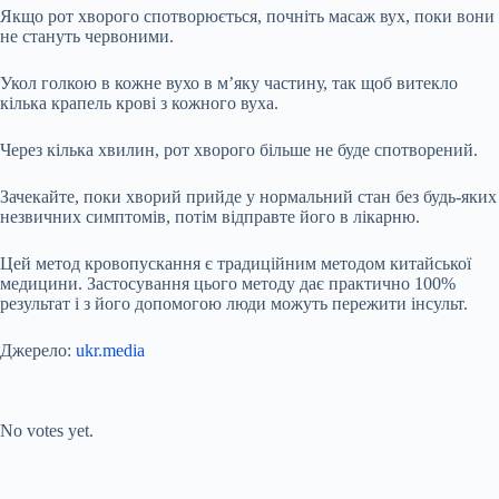
Якщо рот хворого спотворюється, почніть масаж вух, поки вони
не стануть червоними.
Укол голкою в кожне вухо в м’яку частину, так щоб витекло
кілька крапель крові з кожного вуха.
Через кілька хвилин, рот хворого більше не буде спотворений.
Зачекайте, поки хворий прийде у нормальний стан без будь-яких
незвичних симптомів, потім відправте його в лікарню.
Цей метод кровопускання є традиційним методом китайської
медицини. Застосування цього методу дає практично 100%
результат і з його допомогою люди можуть пережити інсульт.
Джерело:
ukr.media
Submit Rating
Rate this item:
No votes yet.
Submit Rating
Rate this item: