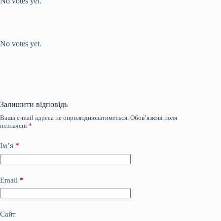
No votes yet.
Submit Rating
Rate this item:
No votes yet.
Залишити відповідь
Ваша e-mail адреса не оприлюднюватиметься.
Обов’язкові поля
позначені
*
Ім’я
*
Email
*
Сайт