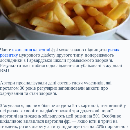
Часте
вживання картоплі
фрі може значно підвищити
ризик
розвитку
цукрового діабету другого типу, попереджають
дослідники з Гарвардської школи громадського здоров’я.
Результати масштабного дослідження опубліковані в журналі
BMJ.
Автори проаналізували дані сотень тисяч учасників, які
протягом 30 років регулярно заповнювали анкети про
харчування та стан здоров’я.
З’ясувалося, що чим більше людина їсть картоплі, тим вищий у
неї ризик захворіти на діабет: кожні три додаткові порції
картоплі на тиждень збільшують цей ризик на 5%. Особливо
шкідливою виявилася картопля фрі — якщо їсти її тричі на
тиждень, ризик діабету 2 типу підвищується на 20% порівняно з