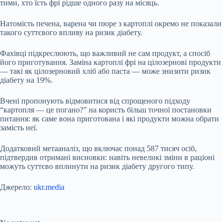
тими, хто їсть фрі рідше одного разу на місяць.
Натомість печена, варена чи пюре з картоплі окремо не показали
такого суттєвого впливу на ризик діабету.
Фахівці підкреслюють, що важливий не сам продукт, а спосіб
його приготування. Заміна картоплі фрі на цілозернові продукти
— такі як цілозерновий хліб або паста — може знизити ризик
діабету на 19%.
Вчені пропонують відмовитися від спрощеного підходу
“картопля — це погано?” на користь більш точної постановки
питання: як саме вона приготована і які продукти можна обрати
замість неї.
Додатковий метааналіз, що включає понад 587 тисяч осіб,
підтвердив отримані висновки: навіть невеликі зміни в раціоні
можуть суттєво вплинути на ризик діабету другого типу.
Джерело:
ukr.media
Submit Rating
Rate this item: