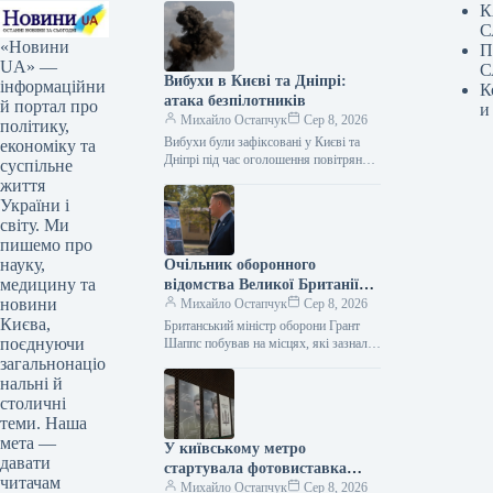
К
С
«Новини
П
UA» —
С
Вибухи в Києві та Дніпрі:
інформаційни
К
атака безпілотників
й портал про
и
Михайло Остапчук
Сер 8, 2026
політику,
Вибухи були зафіксовані у Києві та
економіку та
Дніпрі під час оголошення повітряної
суспільне
тривоги. Цю інформацію
життя
підтверджують представники ЗМІ, які
України і
працюють на…
світу. Ми
пишемо про
науку,
Очільник оборонного
медицину та
відомства Великої Британії
новини
Грант Шеппс побував у Києві,
Михайло Остапчук
Сер 8, 2026
Києва,
оглядаючи наслідки
Британський міністр оборони Грант
поєднуючи
російських атак.
Шаппс побував на місцях, які зазнали
російських атак у Києві. За
загальнонаціо
інформацією Укрінформу, це стало
нальні й
відомо…
столичні
теми. Наша
мета —
У київському метро
давати
стартувала фотовиставка
читачам
«Обличчя піхоти»
Михайло Остапчук
Сер 8, 2026