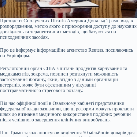
Президент Сполучених Штатів Америки Дональд Трамп видав
розпорядження, метою якого є прискорення доступу до наукових
досліджень та терапевтичних методів, що базуються на
психоделічних засобах.
Про це інформує інформаційне агентство Reuters, посилаючись
на Укрінформ.
Регуляторний орган США з питань продуктів харчування та
медикаментів, зокрема, повинен розглянути можливість
застосування ібогаїну, який, згідно з даними організацій
ветеранів, може бути ефективним у лікуванні
посттравматичного стресового розладу.
Під час офіційної події в Овальному кабінеті представники
федеральної влади зазначили, що ці реформи можуть прокласти
шлях до визнання медичного використання подібних речовин
після успішного завершення клінічних випробувань.
Пан Трамп також анонсував виділення 50 мільйонів доларів для