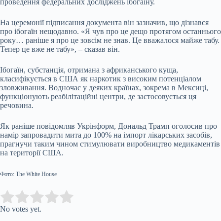
проведення федеральних досліджень ібогаїну.
На церемонії підписання документа він зазначив, що дізнався
про ібогаїн нещодавно. «Я чув про це дещо протягом останнього
року… раніше я про це зовсім не знав. Це вважалося майже табу.
Тепер це вже не табу», – сказав він.
Ібогаїн, субстанція, отримана з африканського куща,
класифікується в США як наркотик з високим потенціалом
зловживання. Водночас у деяких країнах, зокрема в Мексиці,
функціонують реабілітаційні центри, де застосовується ця
речовина.
Як раніше повідомляв Укрінформ, Дональд Трамп оголосив про
намір запровадити мита до 100% на імпорт лікарських засобів,
прагнучи таким чином стимулювати виробництво медикаментів
на території США.
Фото: The White House
Submit Rating
Rate this item:
No votes yet.