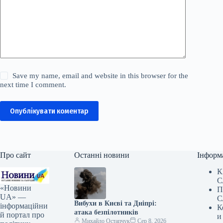
Save my name, email and website in this browser for the
next time I comment.
Опублікувати коментар
Про сайт
Останні новини
Інформ
К
С
«Новини
П
UA» —
С
Вибухи в Києві та Дніпрі:
інформаційни
К
атака безпілотників
й портал про
и
Михайло Остапчук
Сер 8, 2026