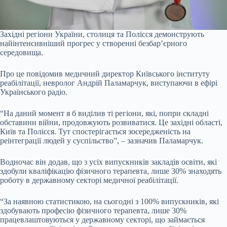
Західні регіони України, столиця та Полісся демонструють
найінтенсивніший прогрес у створенні безбар’єрного
середовища.
Про це повідомив медичний директор Київського інституту
реабілітації, невролог Андрій Паламарчук, виступаючи в ефірі
Українського радіо.
“На даний момент я б виділив ті регіони, які, попри складні
обставини війни, продовжують розвиватися. Це західні області,
Київ та Полісся. Тут спостерігається зосередженість на
реінтеграції людей у суспільство”, – зазначив Паламарчук.
Водночас він додав, що з усіх випускників закладів освіти, які
здобули кваліфікацію фізичного терапевта, лише 30% знаходять
роботу в державному секторі медичної реабілітації.
“За наявною статистикою, на сьогодні з 100% випускників, які
здобувають професію фізичного терапевта, лише 30%
працевлаштовуються у державному секторі, що займається