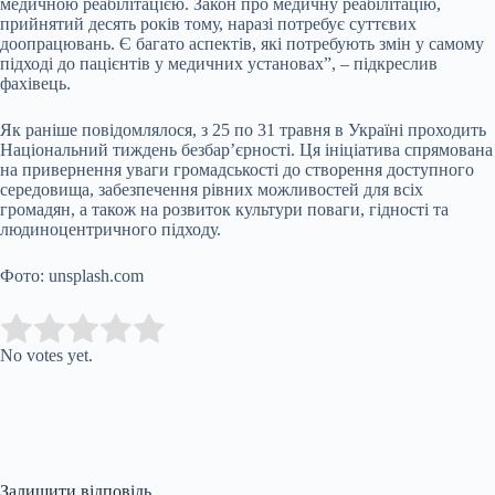
медичною реабілітацією. Закон про медичну реабілітацію,
прийнятий десять років тому, наразі потребує суттєвих
доопрацювань. Є багато аспектів, які потребують змін у самому
підході до пацієнтів у медичних установах”, – підкреслив
фахівець.
Як раніше повідомлялося, з 25 по 31 травня в Україні проходить
Національний тиждень безбар’єрності. Ця ініціатива спрямована
на привернення уваги громадськості до створення доступного
середовища, забезпечення рівних можливостей для всіх
громадян, а також на розвиток культури поваги, гідності та
людиноцентричного підходу.
Фото: unsplash.com
Submit Rating
Rate this item:
No votes yet.
Залишити відповідь