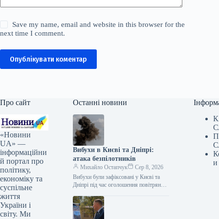
Save my name, email and website in this browser for the
next time I comment.
Опублікувати коментар
Про сайт
Останні новини
Інформ
К
С
«Новини
П
UA» —
С
Вибухи в Києві та Дніпрі:
інформаційни
К
атака безпілотників
й портал про
и
Михайло Остапчук
Сер 8, 2026
політику,
Вибухи були зафіксовані у Києві та
економіку та
Дніпрі під час оголошення повітряної
суспільне
тривоги. Цю інформацію
життя
підтверджують представники ЗМІ, які
України і
працюють на…
світу. Ми