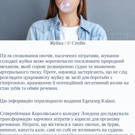
Жуйка / © Credits
Після споживання овочів, насичених нітратами, жування
солодкої жуйки може короткочасно посилювати природний
механізм, який сприяє розширенню судин та зниженню
артеріального тиску. Проте, науковці застерігають, що не слід
розглядати цукровмісну жуйку як засіб для боротьби з
гіпертонією, враховуючи її потенційний негативний вплив на
стан зубів та обмін речовин.
Цю інформацію оприлюднило видання Egeszseg Kalauz.
Співробітники Королівського коледжу Лондона досліджували
трансформацію харчових нітратів у корисні для організму
речовини. Нітрати, що містяться в таких овочах, як буряк,
шпинат, капуста кале, самі по собі не впливають на судини.