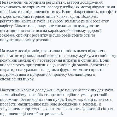
Незважаючи на отримані результати, автори дослідження
закликають не сприймати солодку жуйку як метод лікування чи
профілактики підвищеного тиску. Вони підкреслюють, що ефект
є короткочасним і триває лише кілька годин. Водночас,
регулярний контакт зубів із цукром збільшує ризик розвитку
карієсу. Більше того, надмірне споживання цукру може
негативно позначитися на кардіометаболічному здоров’ї,
зокрема, сприяти розвитку інсулінорезистентності та
порушенню обміну речовин.
На думку дослідників, практична цінність цього відкриття
полягає не в рекомендації вживати солодку жуйку, а в глибшому
розумінні механізму перетворення нітратів в організмі. Вони
висловлюють припущення, що комбінація овочів, багатих на
нітрати, з натурально солодкими фруктами може сприяти
підтримці цього природного процесу без надмірного
споживання цукру.
Наступним кроком досліджень буде пошук безпечних для зубів
та метаболізму способів створення подібних умов у ротовій
порожнині без використання цукру. Також науковці планують
провести масштабніше клінічне дослідження, зокрема, із
залученням спортсменів, які часто вживають буряковий сік для
підвищення фізичної витривалості.