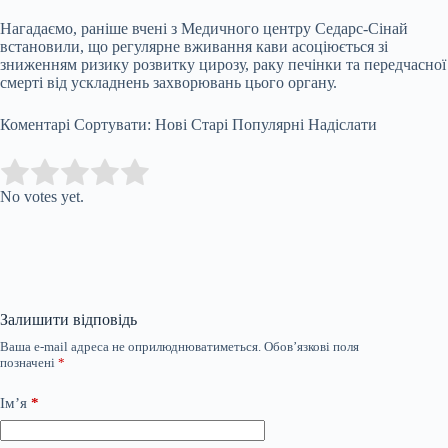
Нагадаємо, раніше вчені з Медичного центру Седарс-Сінай
встановили, що регулярне вживання кави асоціюється зі
зниженням ризику розвитку цирозу, раку печінки та передчасної
смерті від ускладнень захворювань цього органу.
Коментарі Сортувати: Нові Старі Популярні Надіслати
Submit Rating
Rate this item:
No votes yet.
Залишити відповідь
Ваша e-mail адреса не оприлюднюватиметься.
Обов’язкові поля
позначені
*
Ім’я
*