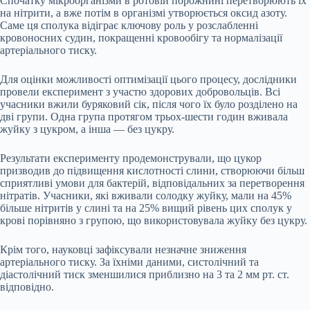
Спочатку мікроорганізми в ротовій порожнині перетворюють їх
на нітрити, а вже потім в організмі утворюється оксид азоту.
Саме ця сполука відіграє ключову роль у розслабленні
кровоносних судин, покращенні кровообігу та нормалізації
артеріального тиску.
Для оцінки можливості оптимізації цього процесу, дослідники
провели експеримент з участю здорових добровольців. Всі
учасники вжили буряковий сік, після чого їх було розділено на
дві групи. Одна група протягом трьох-шести годин вживала
жуйку з цукром, а інша — без цукру.
Результати експерименту продемонстрували, що цукор
призводив до підвищення кислотності слини, створюючи більш
сприятливі умови для бактерій, відповідальних за перетворення
нітратів. Учасники, які вживали солодку жуйку, мали на 45%
більше нітритів у слині та на 25% вищий рівень цих сполук у
крові порівняно з групою, що використовувала жуйку без цукру.
Крім того, науковці зафіксували незначне зниження
артеріального тиску. За їхніми даними, систолічний та
діастолічний тиск зменшилися приблизно на 3 та 2 мм рт. ст.
відповідно.