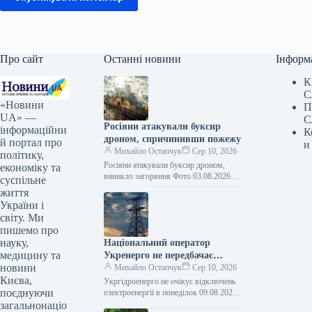
Про сайт
Останні новини
Інформ
К
С
«Новини
П
UA» —
С
Росіяни атакували буксир
інформаційни
К
дроном, спричинивши пожежу
й портал про
и
Михайло Остапчук
Сер 10, 2026
політику,
Росіяни атакували буксир дроном,
економіку та
виникло загоряння Фото 03.08.2026
суспільне
15:11 Укрінформ Російські сили
життя
вдосвіта 3 серпня атакували
України і
комерційний буксир безпілотником
світу. Ми
типу…
пишемо про
науку,
Національний оператор
медицину та
Укренерго не передбачає
новини
відключень електроенергії у
Михайло Остапчук
Сер 10, 2026
Києва,
понеділок.
Укргідроенерго не очікує відключень
поєднуючи
електроенергії в понеділок 09.08.2026
20:19 Укрінформ В Україні у
загальнонаціо