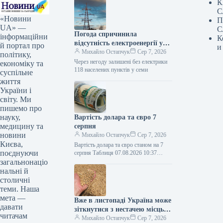
К
С
«Новини
П
UA» —
С
Погода спричинила
інформаційни
К
відсутність електроенергії у
й портал про
и
118 населених пунктах шести
Михайло Остапчук
Сер 7, 2026
політику,
областей.
Через негоду залишені без електрики
економіку та
118 населених пунктів у семи
суспільне
життя
України і
світу. Ми
пишемо про
науку,
Вартість долара та євро 7
медицину та
серпня
новини
Михайло Остапчук
Сер 7, 2026
Києва,
Вартість долара та євро станом на 7
поєднуючи
серпня Таблиця 07.08.2026 10:37
Укрінформ Долар офіційно став
загальнонаціо
дорожчим на 8 копійок, євро…
нальні й
столичні
теми. Наша
мета —
Вже в листопаді Україна може
давати
зіткнутися з нестачею місць
читачам
для зберігання зернових.
Михайло Остапчук
Сер 7, 2026