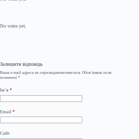
Submit Rating
Rate this item:
No votes yet.
Залишити відповідь
Ваша e-mail адреса не оприлюднюватиметься.
Обов’язкові поля
позначені
*
Ім’я
*
Email
*
Сайт