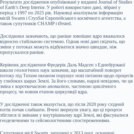
Результати дослідження опубліковані у виданні Journal of Studies
of Earth’s Deep Interior. У роботі використано дані, зібрані у
період з 1997 по 2025 рік. Науковці аналізували інформацію
місій Swarm і CryoSat Європейського космічного агентства, а
також супутників CHAMP і Ørsted.
Дослідники зазначають, що раніше зовнішнє ядро вважалося
відносно стабільною системою. Однак нові дані свідчать, що
зміни у потоках можуть відбуватися значно швидше, ніж
припускалося раніше.
Керівник дослідження Фредерік Даль Мадсен з Единбурзької
школи геологічних наук зазначив, що масштабний поворот
потоку під Тихим океаном порушує нові питання щодо процесів
у глибоких шарах Землі. За його словами, наразі невідомо, чи ця
зміна є короткочасною аномалією, частиною циклічного
процесу, чи новим етапом циркуляції ядра.
У дослідженні також вказується, що після 2020 року східний
потік почав слабшати. Вчені звернули увагу, що ці процеси
збіглися зі змінами у внутрішньому ядрі Землі, які фіксувалися
геодезичними та сейсмологічними спостереженнями.
Супутники місії Swarm, запущені у 2013 році, оснащені