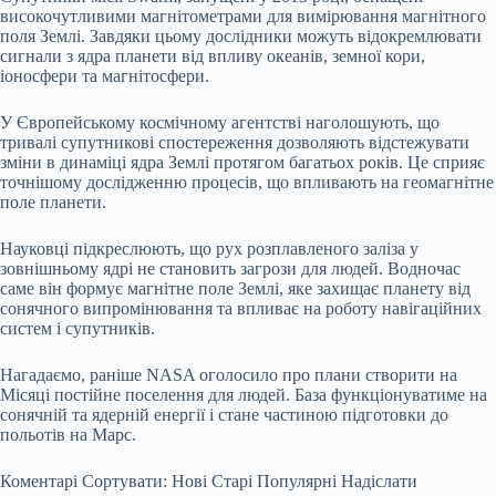
високочутливими магнітометрами для вимірювання магнітного
поля Землі. Завдяки цьому дослідники можуть відокремлювати
сигнали з ядра планети від впливу океанів, земної кори,
іоносфери та магнітосфери.
У Європейському космічному агентстві наголошують, що
тривалі супутникові спостереження дозволяють відстежувати
зміни в динаміці ядра Землі протягом багатьох років. Це сприяє
точнішому дослідженню процесів, що впливають на геомагнітне
поле планети.
Науковці підкреслюють, що рух розплавленого заліза у
зовнішньому ядрі не становить загрози для людей. Водночас
саме він формує магнітне поле Землі, яке захищає планету від
сонячного випромінювання та впливає на роботу навігаційних
систем і супутників.
Нагадаємо, раніше NASA оголосило про плани створити на
Місяці постійне поселення для людей. База функціонуватиме на
сонячній та ядерній енергії і стане частиною підготовки до
польотів на Марс.
Коментарі Сортувати: Нові Старі Популярні Надіслати