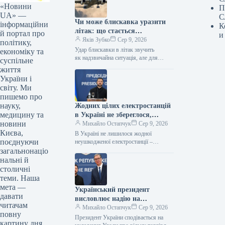
«Новини
П
UA» —
С
Чи може блискавка уразити
інформаційни
К
літак: що стається
й портал про
и
з повітряним судном під час
Яків Зубко
Сер 9, 2026
політику,
удару
Удар блискавки в літак звучить
економіку та
як надзвичайна ситуація, але для
суспільне
цивільної авіації це відносно звичне
життя
явище. Лайнери спеціально
України і
сконструйовані так, щоб захищати
світу. Ми
людей…
пишемо про
науку,
Жодних цілих електростанцій
медицину та
в Україні не збереглося,
новини
заявив Зеленський
Михайло Остапчук
Сер 9, 2026
Києва,
В Україні не лишилося жодної
поєднуючи
неушкодженої електростанції –
Зеленський 08.08.2026 13:54
загальнонаціо
Укрінформ Через російські атаки в
нальні й
Україні не лишилося жодної…
столичні
теми. Наша
мета —
Український президент
давати
висловлює надію на
читачам
укладання Угоди про вільну
Михайло Остапчук
Сер 9, 2026
повну
торгівлю з Сербією до кінця
Президент України сподівається на
картину дня.