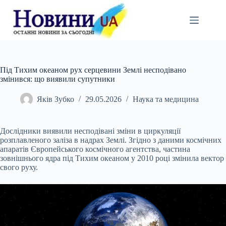
Перейти
до
вмісту
Під Тихим океаном рух серцевини Землі несподівано
змінився: що виявили супутники
Яків Зубко
29.05.2026
Наука та медицина
Дослідники виявили несподівані зміни в циркуляції
розплавленого заліза в надрах Землі. Згідно з даними космічних
апаратів Європейського космічного агентства, частина
зовнішнього ядра під Тихим океаном у 2010 році змінила вектор
свого руху.