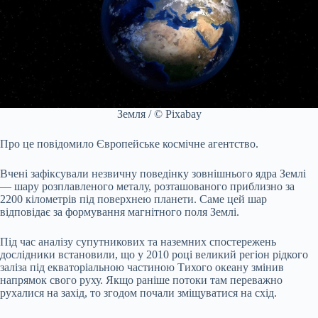
Земля / © Pixabay
Про це повідомило Європейське космічне агентство.
Вчені зафіксували незвичну поведінку зовнішнього ядра Землі
— шару розплавленого металу, розташованого приблизно за
2200 кілометрів під поверхнею планети. Саме цей шар
відповідає за формування магнітного поля Землі.
Під час аналізу супутникових та наземних спостережень
дослідники встановили, що у 2010 році великий регіон рідкого
заліза під екваторіальною частиною Тихого океану змінив
напрямок свого руху. Якщо раніше потоки там переважно
рухалися на захід, то згодом почали зміщуватися на схід.