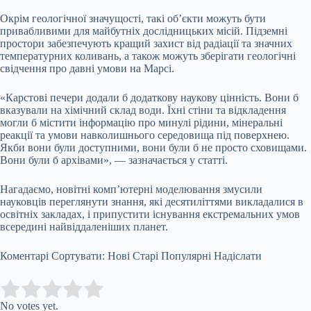
Окрім геологічної значущості, такі об’єкти можуть бути
привабливими для майбутніх дослідницьких місій. Підземні
простори забезпечують кращий захист від радіації та значних
температурних коливань, а також можуть зберігати геологічні
свідчення про давні умови на Марсі.
«Карстові печери додали б додаткову наукову цінність. Вони б
вказували на хімічний склад води. Їхні стіни та відкладення
могли б містити інформацію про минулі рідини, мінеральні
реакції та умови навколишнього середовища під поверхнею.
Якби вони були доступними, вони були б не просто сховищами.
Вони були б архівами», — зазначається у статті.
Нагадаємо, новітні комп’ютерні моделювання змусили
науковців переглянути знання, які десятиліттями викладалися в
освітніх закладах, і припустити існування екстремальних умов
всередині найвіддаленіших планет.
Коментарі Сортувати: Нові Старі Популярні Надіслати
Submit Rating
Rate this item:
No votes yet.