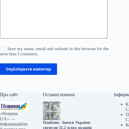
Save my name, email and website in this browser for the
next time I comment.
Опублікувати коментар
Про сайт
Останні новини
Інформ
К
С
«Новини
П
UA» —
С
Нацбанк: Запаси України
інформаційни
К
сягнули 51,2 млрд доларів