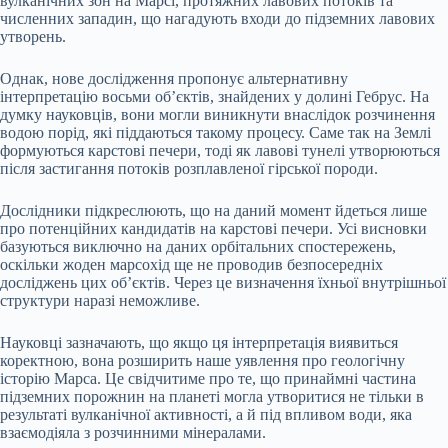
вулканічних зон на Марсі, протяжних лавових потоків та
численних западин, що нагадують входи до підземних лавових
утворень.
Однак, нове дослідження пропонує альтернативну
інтерпретацію восьми об’єктів, знайдених у долині Гебрус. На
думку науковців, вони могли виникнути внаслідок розчинення
водою порід, які піддаються такому процесу. Саме так на Землі
формуються карстові печери, тоді як лавові тунелі утворюються
після застигання потоків розплавленої гірської породи.
Дослідники підкреслюють, що на даний момент йдеться лише
про потенційних кандидатів на карстові печери. Усі висновки
базуються виключно на даних орбітальних спостережень,
оскільки жоден марсохід ще не проводив безпосередніх
досліджень цих об’єктів. Через це визначення їхньої внутрішньої
структури наразі неможливе.
Науковці зазначають, що якщо ця інтерпретація виявиться
коректною, вона розширить наше уявлення про геологічну
історію Марса. Це свідчитиме про те, що принаймні частина
підземних порожнин на планеті могла утворитися не тільки в
результаті вулканічної активності, а й під впливом води, яка
взаємодіяла з розчинними мінералами.