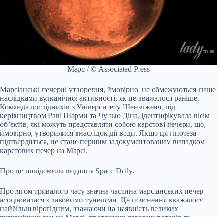
Марс / © Associated Press
Марсіанські печерні утворення, ймовірно, не обмежуються лише
наслідками вулканічної активності, як це вважалося раніше.
Команда дослідників з Університету Шеньчженя, під
керівництвом Раві Шарми та Чунью Діна, ідентифікувала вісім
об’єктів, які можуть представляти собою карстові печери, що,
ймовірно, утворилися внаслідок дії води. Якщо ця гіпотеза
підтвердиться, це стане першим задокументованим випадком
карстових печер на Марсі.
Про це повідомило видання Space Daily.
Протягом тривалого часу значна частина марсіанських печер
асоціювалася з лавовими тунелями. Це пояснення вважалося
найбільш вірогідним, зважаючи на наявність великих