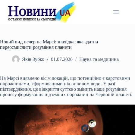
Перейти
до
вмісту
Новий вид печер на Марсі: знахідка, яка здатна
переосмислити розуміння планети
Яків Зубко
01.07.2026
Наука та медицина
На Марсі виявлено вісім локацій, що потенційно є карстовими
порожнинами, сформованими під впливом води. У разі
підтвердження, це відкриття суттєво змінить наше розуміння
процесу формування підземних порожнин на Червоній планеті.